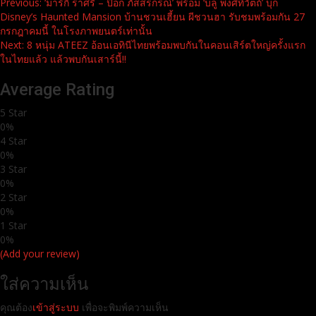
Continue
Previous:
‘มาร์กี้ ราศรี – ป๊อก ภัสสรกรณ์’ พร้อม ‘บลู พงศ์ทิวัตถ์’ บุก
Disney’s Haunted Mansion บ้านชวนเฮี้ยน ผีชวนฮา รับชมพร้อมกัน 27
Reading
กรกฎาคมนี้ ในโรงภาพยนตร์เท่านั้น
Next:
8 หนุ่ม ATEEZ อ้อนเอทินีไทยพร้อมพบกันในคอนเสิร์ตใหญ่ครั้งแรก
ในไทยแล้ว แล้วพบกันเสาร์นี้!!
Average Rating
5 Star
0%
4 Star
0%
3 Star
0%
2 Star
0%
1 Star
0%
(Add your review)
ใส่ความเห็น
คุณต้อง
เข้าสู่ระบบ
เพื่อจะพิมพ์ความเห็น