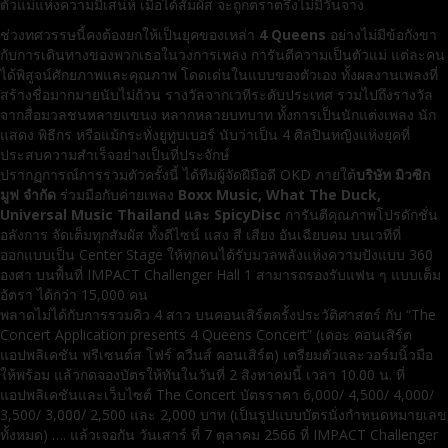
ตัวแม่แห่งความมีเสน่ห์ เมื่อได้สัมผัส จะถูกตราตรึงไม่มีวันจาง
ช่วงทศวรรษนี้คงต้องยกให้เป็นยุคของเหล่า
4 Queens
อย่างไม่มีข้อกังขา
กับการเดินทางของพวกเธอในวงการเพลง การันตีความเป็นตัวแม่ แต่ละคน
ได้พิสูจน์ศักยภาพและคุณภาพ โดดเด่นในแบบของตัวเอง ทั้งผลงานเพลงที่
สร้างชื่อมากมายนับไม่ถ้วน รางวัลจากเวทีระดับประเทศ รวมไปถึงรางวัล
จากสื่อมวลชนหลายแขนง หลากหลายบทบาท ทั้งการเป็นนักแต่งเพลง นัก
แสดง พิธีกร หรือแม้กระทั่งยูทูบเบอร์ นับว่าเป็น 4 ศิลปินหญิงแห่งยุคที่
ประสบความสำเร็จอย่างเป็นที่ประจักษ์
ปรากฏการณ์การรวมตัวครั้งนี้ ได้ทีมผู้จัดฝีมือดี OKD ภายใต้
บริษัท มิวซิก
มูฟ จำกัด
ร่วมมือกับค่ายเพลง
Boxx Music, What The Duck,
Universal Music Thailand และ SpicyDisc
การันตีคุณภาพโปรดักชั่น
อลังการ จัดเต็มทุกสัมผัส ทั้งดีไซน์ แสง สี เสียง อันเฉียบคม บนเวทีที่
ออกแบบเป็น Center Stage ให้ทุกคนได้รับมวลพลังแห่งความปังแบบ 360
องศา บนพื้นที่ IMPACT Challenger Hall 1 สามารถรองรับแฟน ๆ แบบเต็ม
อัตรา ได้กว่า 15,000 คน
พลาดไม่ได้กับการรวมคิว 4 สาว บนคอนเสิร์ตครั้งประวัติศาสตร์ กับ “The
Concert Application presents 4 Queens Concert” (เดอะ คอนเสิร์ต
แอปพลิเคชัน พรีเซนต์ส โฟร์ ควีนส์ คอนเสิร์ต) เตรียมตัวและวอร์มนิ้วมือ
ให้พร้อม แล้วกดจองบัตรให้ทันในวันที่ 2 สิงหาคมนี้ เวลา 10.00 น. ที่
แอปพลิเคชันและเว็บไซต์ The Concert บัตรราคา 6,000/ 4,500/ 4,000/
3,500/ 3,000/ 2,500 และ 2,000 บาท (เป็นรูปแบบบัตรนั่งกำหนดหมายเลข
ทั้งหมด) …. แล้วเจอกัน วันเสาร์ ที่ 7 ตุลาคม 2566 ที่ IMPACT Challenger