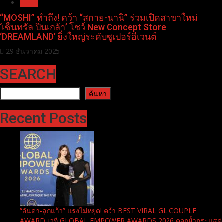
News
“MOSHI” ทำถึง! คว้า “สกาย-นานิ” ร่วมเปิดสาขาใหม่
‘เซ็นทรัล ปิ่นเกล้า’ โชว์ New Concept Store
‘DREAMLAND’ ยิ่งใหญ่ระดับซูเปอร์อีเวนต์
29 ธันวาคม 2025
SEARCH
ค้นหา
ค้นหา
Recent Posts
“อันดา-ลูกแก้ว” แรงไม่หยุด! คว้า BEST VIRAL GL COUPLE
AWARD เวที GLOBAL EMPOWER AWARDS 2026 ตอกย้ำกระแสคู่