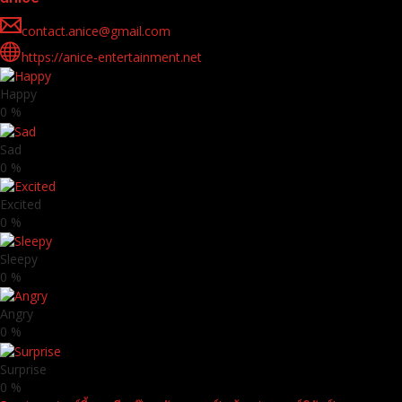
contact.anice@gmail.com
https://anice-entertainment.net
Happy
0
%
Sad
0
%
Excited
0
%
Sleepy
0
%
Angry
0
%
Surprise
0
%