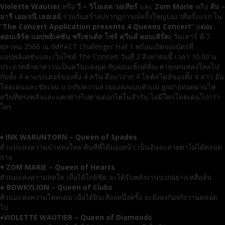
Violette Wautier
หรือ
วี – วิโอเลต วอเทียร์
และ
Zom Marie
หรือ
ส้ม –
มารี เออเจนี เลอเลย์
ร่วมกันสร้างปรากฏการณ์ครั้งใหญ่บนเวทีครั้งแรก ใน
“
The Concert Application presents 4 Queens Concert
” (
เดอะ
คอนเสิร์ต แอปพลิเคชัน พรีเซนต์ส โฟร์ ควีนส์ คอนเสิร์ต
) วันเสาร์ ที่ 7
ตุลาคม 2566 ณ IMPACT Challenger Hall 1 พร้อมเปิดจองบัตรที่
แอปพลิเคชันและเว็บไซต์ The Concert วันที่ 2 สิงหาคมนี้ เวลา 10.00 น.
ประกาศศักดาความเป็นควีนแห่งยุค กับคอนเซ็ปต์ที่จะพาทุกคนหลงใหลไป
กับทั้ง 4 คาแรกเตอร์ของทั้ง 4 ควีน ดึงมาจาก 4 ไลฟ์สไตล์ของทั้ง 4 สาว อัน
โดดเด่นและชัดเจน บวกกับความสวยมงลงแบบตัวแม่ ถูกถ่ายทอดผ่านไพ่
ควีนที่ทรงพลังและแตกต่างไปตามดอกไพ่ในสำรับ ไม่มีใครโดดเด่นไปกว่า
ใคร
♠️
INK WARUNTORN – Queen of Spades
ตัวแม่แห่งความน่าหลงใหล ทันทีที่ได้มองหน้า เป็นอันละสายตาไม่ได้ตลอด
กาล
♥️
ZOM MARIE – Queen of Hearts
ตัวแม่แห่งความสดใส เมื่อได้ใกล้ชิด จะได้รับพลังงานบวกอย่างเหลือล้น
♣️
BOWKYLION – Queen of Clubs
ตัวแม่แห่งความโดดเด่น เมื่อได้ยินเสียงหนึ่งครั้ง จะยังคงก้องกังวานตลอด
ไป
♦️
VIOLETTE WAUTIER – Queen of Diamonds