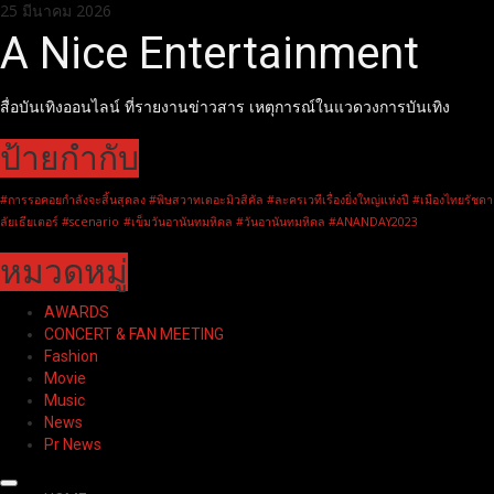
Skip
25 มีนาคม 2026
to
A Nice Entertainment
content
สื่อบันเทิงออนไลน์ ที่รายงานข่าวสาร เหตุการณ์ในแวดวงการบันเทิง
ป้ายกำกับ
#การรอคอยกำลังจะสิ้นสุดลง #พิษสวาทเดอะมิวสิคัล #ละครเวทีเรื่องยิ่งใหญ่แห่งปี #เมืองไทยรัชดา
ลัยเธียเตอร์ #scenario
#เข็มวันอานันทมหิดล #วันอานันทมหิดล #ANANDAY2023
หมวดหมู่
AWARDS
CONCERT & FAN MEETING
Fashion
Movie
Music
News
Pr News
Primary