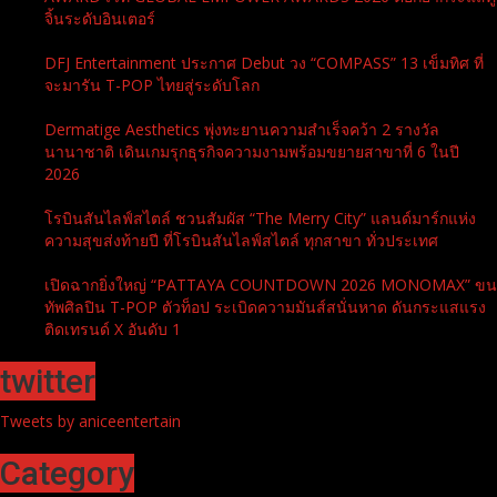
จิ้นระดับอินเตอร์
DFJ Entertainment ประกาศ Debut วง “COMPASS” 13 เข็มทิศ ที่
จะมารัน T-POP ไทยสู่ระดับโลก
Dermatige Aesthetics พุ่งทะยานความสำเร็จคว้า 2 รางวัล
นานาชาติ เดินเกมรุกธุรกิจความงามพร้อมขยายสาขาที่ 6 ในปี
2026
โรบินสันไลฟ์สไตล์ ชวนสัมผัส “The Merry City” แลนด์มาร์กแห่ง
ความสุขส่งท้ายปี ที่โรบินสันไลฟ์สไตล์ ทุกสาขา ทั่วประเทศ
เปิดฉากยิ่งใหญ่ “PATTAYA COUNTDOWN 2026 MONOMAX” ขน
ทัพศิลปิน T-POP ตัวท็อป ระเบิดความมันส์สนั่นหาด ดันกระแสแรง
ติดเทรนด์ X อันดับ 1
twitter
Tweets by aniceentertain
Category