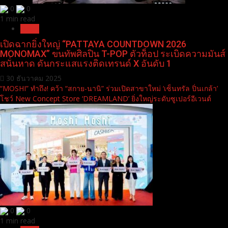
0
0
1 min read
News
เปิดฉากยิ่งใหญ่ “PATTAYA COUNTDOWN 2026
MONOMAX” ขนทัพศิลปิน T-POP ตัวท็อป ระเบิดความมันส์
สนั่นหาด ดันกระแสแรงติดเทรนด์ X อันดับ 1
30 ธันวาคม 2025
“MOSHI” ทำถึง! คว้า “สกาย-นานิ” ร่วมเปิดสาขาใหม่ ‘เซ็นทรัล ปิ่นเกล้า’
โชว์ New Concept Store ‘DREAMLAND’ ยิ่งใหญ่ระดับซูเปอร์อีเวนต์
0
0
1 min read