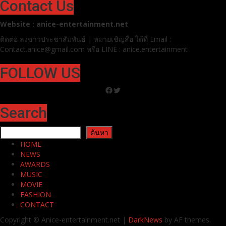
Contact Us
Website : anice-entertainment.net
ติดต่อ ลง
ข่าวประชาสัมพันธ์ | หมายเชิญสื่อ ได้ที่
Email :
Contact.anice@gmail.com หรือ LINE : anice.entertainment
FOLLOW US
Facebook
Twitter
Search
ค้นหา
ค้นหา
HOME
NEWS
AWARDS
MUSIC
MOVIE
FASHION
CONTACT
Copyright © Anice-entertainment.net
|
DarkNews
by AF themes.