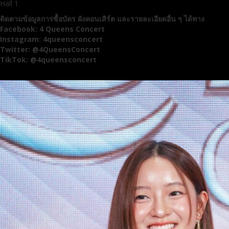
Hall 1
ติดตามข้อมูลการซื้อบัตร ผังคอนเสิร์ต และรายละเอียดอื่น ๆ ได้ทาง
Facebook: 4 Queens Concert
Instagram: 4queensconcert
Twitter: @4QueensConcert
TikTok: @4queensconcert