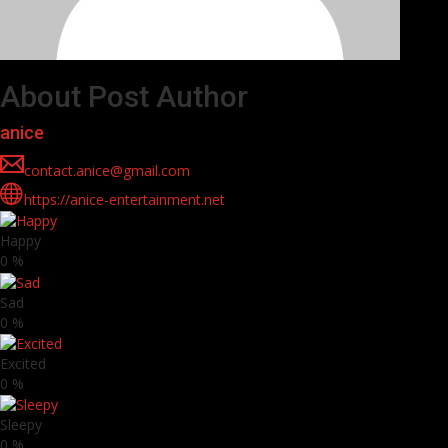
About Post Author
anice
contact.anice@gmail.com
https://anice-entertainment.net
Happy
0
%
Sad
0
%
Excited
0
%
Sleepy
0
%