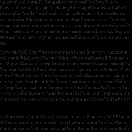
นอกจากนี้ เลย์ แมกซ์ ยังใช้กลยุทธ์ทางการตลาดที่โดนใจวัยรุ่น ผ่าน
กิจกรรม Music & Lifestyle Marketing ที่ตรงใจผู้บริโภค พร้อมเปิดตัวพรี
เซนเตอร์คนใหม่ทั้ง 3 คนเป็นครั้งแรกอย่างเป็นทางการ ในฐานะตัวแทน
ของคนรุ่นใหม่ที่มีความสามารถ และกล้าที่จะเป็นตัวของตัวเองในการก้าว
ข้ามผ่านอุปสรรค และค้นพบตัวเองด้วยความมุ่งมั่นและมีแพชชั่นในการใช้
ชีวิตอย่างชัดเจน ซึ่งสอดคล้องกับตัวตนของเลย์ แมกซ์ที่สนับสนุนให้ทุกคน
Unleash Your Inner MAX สู่การเป็นตัวเองให้สุดแมกซ์ในแบบฉบับของตัว
เอง”
ไบร์ท วชิรวิชญ์ ชีวอารี ดาราหนุ่มสุดฮอตใน พ.ศ.นี้ กล่าวว่า “ขอขอบคุณ
เลย์ แมกซ์ ที่เปิดโอกาสให้พวกเราได้เป็นพรีเซนเตอร์ในครั้งนี้ ซึ่งผมอยาก
จะให้ทุกคนได้ลองเลย์ แมกซ์ โฉมใหม่ทั้ง 4 รสชาติ รับรองเลยว่าต้องติดใจ
ในความเข้มจัดมันส์เต็มแมกซ์อย่างแน่นอน โดยเฉพาะรสพริกปีศาจ เอ็กซ์ต
ร้าชิลลี่ ที่มีพริกจริงเซอร์ไพรส์ในซองด้วย ยิ่งเผ็ดซี๊ดอร่อยมากกว่าเดิม ส่วน
การ Unleash Your Inner MAX ในแบบของผม มองว่าการจะแมกซ์ได้ก็ต้อง
ไปให้สุดในทุกความท้าทาย ไม่หยุดทุกการเรียนรู้ ไม่ยอมแพ้อะไรง่ายๆ ไม่ว่า
จะเกิดอะไรขึ้นก็ยืนหยัดทำในสิ่งที่ชอบแล้วก้าวไปข้างหน้าให้สุดแมกซ์ เต็ม
กำลังของตัวเอง เพราะถ้าเราไม่พยายามทำมันต่อไป มันก็จะไม่มีวันสำเร็จ”
นนท์ ธนนท์ จำเริญ นักร้องหนุ่มเสียงเพราะ คารมดี กล่าวว่า “วันนี้ดีใจมาก
ที่ได้มาเจอแฟนๆ ทุกคน และได้มาร่วมเปิดตัวเลย์ แมกซ์ โฉมใหม่ ซึ่งส่วน
ตัวแล้วผมชอบรสโนริสาหร่ายโอเวอร์โหลด ที่หอมกลิ่นสาหร่ายและมีเกล็ด