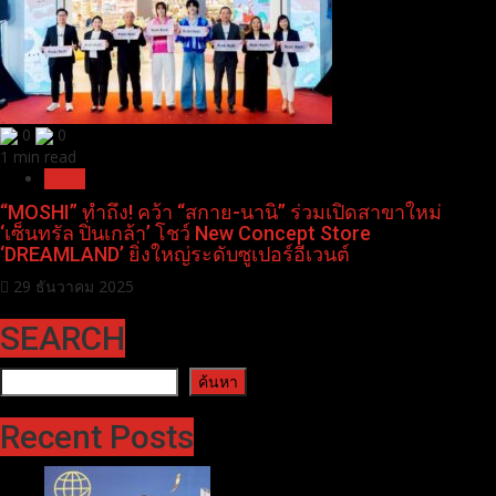
0
0
1 min read
News
“MOSHI” ทำถึง! คว้า “สกาย-นานิ” ร่วมเปิดสาขาใหม่
‘เซ็นทรัล ปิ่นเกล้า’ โชว์ New Concept Store
‘DREAMLAND’ ยิ่งใหญ่ระดับซูเปอร์อีเวนต์
29 ธันวาคม 2025
SEARCH
ค้นหา
ค้นหา
Recent Posts