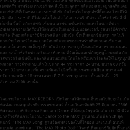
สำหรับจุดเด่นของ เลย์ แมกซ์ โฉมใหม่ ที่สุดของมันฝรั่งทอดกรอบแผ่นหยัก
เอ็กซ์ตร้า มาพร้อมเทกเจอร์ ชัด สีเข้มสะดุดตา กลิ่นหอมเตะจมูกสุดฟินเต็ม
แมกซ์ทันทีที่เปิดซอง และรสชาติเข้มข้นโดนใจในทุกคำที่ลิ้มลอง โดยมีให้
เลือกถึง 4 รสชาติ ที่ไม่ลองไม่ได้แล้ว ได้แก่ รสพริกปีศาจ เอ็กซ์ตร้าชิลลี่ ที่
เผ็ดซี้ด จี๊ดจ๊าดกับรสพริกเข้มข้น มาพร้อมชิ้นพริกอบแห้งในซองที่ช่วย
อัพเลเวลความเผ็ดร้อนให้แซ่บนัวเต็มแมกซ์แบบฮอตเวอร์, รสบาร์บีคิวพริก
พ่นไฟ ที่หอมกลิ่นบาร์บีคิวย่างเน้นๆ เข้มข้น ซี้ดเต็มแมกซ์ขั้นสุด, รสโนริ
สาหร่ายโอเวอร์โหลด มาพร้อมกลิ่นหอมของสาหร่ายที่หลายคนชื่นชอบ
และเกล็ดสาหร่ายเต็มๆ เคี้ยวมันส์ กรุบกรอบ ถูกใจคนเลิฟสาหร่ายแน่นอน
และ รสเอ็กซ์ตรีมชาวครีมและหัวหอม ที่จัดเต็มแมกซ์กับคู่หูดูโอยอดฮิต กับ
รสซาวครีมเข้มข้น และกลิ่นหัวหอมฟินโดนใจ พร้อมชาร์จพลังให้ไปสุดทุกที่
ทุกเวลา วางจำหน่ายแล้วในขนาด 44 กรัม ราคา 24 บาท, ขนาด 69 กรัม
ราคา 32 บาท และเพิ่มความพิเศษไปอีกขั้นกับราคาสเปเชียล ขนาด 44
กรัม ราคาเพียง 18 บาท เฉพาะที่ 7-Eleven ทุกสาขา ตั้งแต่วันนี้ – 23
สิงหาคม 2566 เท่านั้น
โดยภายในงาน MAX REBORN เปิดโอกาสให้ทุกคนเอ็นจอยไปกับทุกโมเม้น
ท์แห่งความสนุกด้วยกิจกรรมชาเลนจ์ ตั้งแต่วันอาทิตย์ที่ 25 มิถุนายน 2566
ที่ผ่านมา อาทิ กิจกรรม Random Dance ที่ได้กลุ่มวัยรุ่นนักเต้นกว่า 50 ชีวิต
มาสร้างสีสันภายในงาน “Dance to the MAX” ฐานเกมเต้นฟีล Y2K สุด
แมกซ์, “The MAX Song” ฐานร้องเพลงของโบกี้ไลออน และนนท์ ธนนท์
แบบเต็มแมกซ์ และ “The MAX Photo Both” โพสต์เต็มแมกซ์กับตู้สติ๊กเกอร์