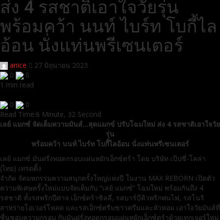
ส่ง 4 รสชาติเอาใจวัยรุ่น
พร้อมคว้า นนท์ ไบร์ท โบกี้ไล
อ้อน นั่งแท่นพรีเซนเตอร์
anice
27 มิถุนายน 2023
0
0
1 min read
0
0
Read Time:
6 Minute, 32 Second
เลย์ แมกซ์ จัดเต็มความมันส์…สุดแมกข์ ปรับโฉมใหม่ ส่ง 4 รสชาติเอาใจวัย
รุ่น
พร้อมคว้า นนท์ ไบร์ท โบกี้ไลอ้อน นั่งแท่นพรีเซนเตอร์
เลย์ แมกซ์ มันฝรั่งทอดกรอบแผ่นหยักเอ็กซ์ตร้า โดย บริษัท เป๊ปซี่-โคล่า
(ไทย) เทรดดิ้ง
จำกัด จัดมหกรรมความสนุกครั้งใหญ่แห่งปี ในงาน MAX REBORN เปิดตัว
ความพิเศษครั้งใหม่แบบจัดเต็มกับ “เลย์ แมกซ์” โฉมใหม่ พร้อมกันถึง 4
รสชาติ ทั้งรสพริกปีศาจ เอ็กซ์ตร้าชิลลี่, รสบาร์บีคิวพริกพ่นไฟ, รสโนริ
สาหร่ายโอเวอร์โหลด และรสเอ็กซ์ตรีมซาวครีมและหัวหอม เอาใจวัยมันส์ที่
ชื่นชอบความกรอบ กับมันฝรั่งทอดกรอบแผ่นหยักเอ็กซ์ตร้าด้วยเทกเจอร์ใหม่