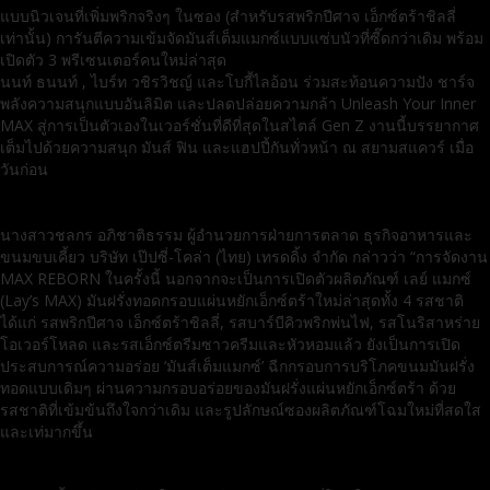
แบบนิวเจนที่เพิ่มพริกจริงๆ ในซอง (สำหรับรสพริกปีศาจ เอ็กซ์ตร้าชิลลี่
เท่านั้น) การันตีความเข้มจัดมันส์เต็มแมกซ์แบบแซ่บนัวที่ซี๊ดกว่าเดิม พร้อม
เปิดตัว 3 พรีเซนเตอร์คนใหม่ล่าสุด
นนท์ ธนนท์ , ไบร์ท วชิรวิชญ์ และโบกี้ไลอ้อน ร่วมสะท้อนความปัง ชาร์จ
พลังความสนุกแบบอันลิมิต และปลดปล่อยความกล้า Unleash Your Inner
MAX สู่การเป็นตัวเองในเวอร์ชั่นที่ดีที่สุดในสไตล์ Gen Z งานนี้บรรยากาศ
เต็มไปด้วยความสนุก มันส์ ฟิน และแฮปปี้กันทั่วหน้า ณ สยามสแควร์ เมื่อ
วันก่อน
นางสาวชลกร อภิชาติธรรม ผู้อำนวยการฝ่ายการตลาด ธุรกิจอาหารและ
ขนมขบเคี้ยว บริษัท เป๊ปซี่-โคล่า (ไทย) เทรดดิ้ง จำกัด กล่าวว่า “การจัดงาน
MAX REBORN ในครั้งนี้ นอกจากจะเป็นการเปิดตัวผลิตภัณฑ์ เลย์ แมกซ์
(Lay’s MAX) มันฝรั่งทอดกรอบแผ่นหยักเอ็กซ์ตร้าใหม่ล่าสุดทั้ง 4 รสชาติ
ได้แก่ รสพริกปีศาจ เอ็กซ์ตร้าชิลลี่, รสบาร์บีคิวพริกพ่นไฟ, รสโนริสาหร่าย
โอเวอร์โหลด และรสเอ็กซ์ตรีมซาวครีมและหัวหอมแล้ว ยังเป็นการเปิด
ประสบการณ์ความอร่อย ‘มันส์เต็มแมกซ์’ ฉีกกรอบการบริโภคขนมมันฝรั่ง
ทอดแบบเดิมๆ ผ่านความกรอบอร่อยของมันฝรั่งแผ่นหยักเอ็กซ์ตร้า ด้วย
รสชาติที่เข้มข้นถึงใจกว่าเดิม และรูปลักษณ์ซองผลิตภัณฑ์โฉมใหม่ที่สดใส
และเท่มากขึ้น