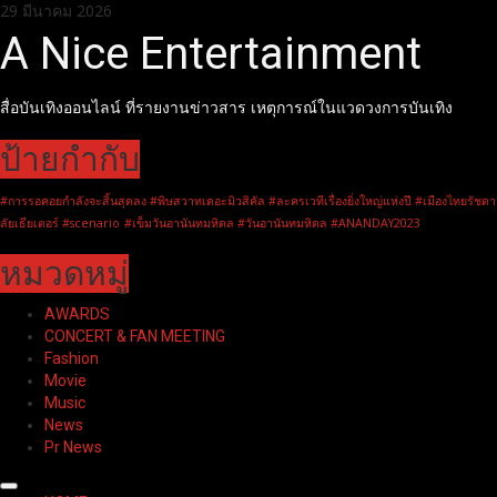
Skip
29 มีนาคม 2026
to
A Nice Entertainment
content
สื่อบันเทิงออนไลน์ ที่รายงานข่าวสาร เหตุการณ์ในแวดวงการบันเทิง
ป้ายกำกับ
#การรอคอยกำลังจะสิ้นสุดลง #พิษสวาทเดอะมิวสิคัล #ละครเวทีเรื่องยิ่งใหญ่แห่งปี #เมืองไทยรัชดา
ลัยเธียเตอร์ #scenario
#เข็มวันอานันทมหิดล #วันอานันทมหิดล #ANANDAY2023
หมวดหมู่
AWARDS
CONCERT & FAN MEETING
Fashion
Movie
Music
News
Pr News
Primary