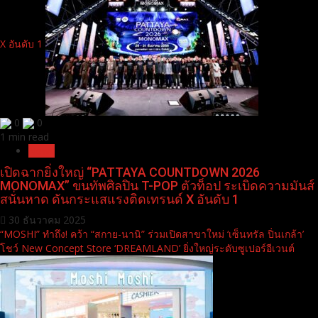
X อันดับ 1
0
0
1 min read
News
เปิดฉากยิ่งใหญ่ “PATTAYA COUNTDOWN 2026
MONOMAX” ขนทัพศิลปิน T-POP ตัวท็อป ระเบิดความมันส์
สนั่นหาด ดันกระแสแรงติดเทรนด์ X อันดับ 1
30 ธันวาคม 2025
“MOSHI” ทำถึง! คว้า “สกาย-นานิ” ร่วมเปิดสาขาใหม่ ‘เซ็นทรัล ปิ่นเกล้า’
โชว์ New Concept Store ‘DREAMLAND’ ยิ่งใหญ่ระดับซูเปอร์อีเวนต์