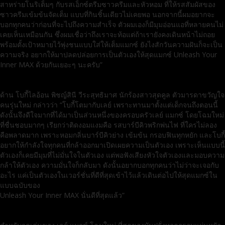
สาหร่ายโนริเต็มๆ กับรสเอ็กซ์ตรีมซาวครีมและหัวหอม ที่ให้รสสัมผัสของ
ซาวครีมเข้มข้นจัดเต็ม แบบที่กินชิ้นเดียวไม่เคยพอ นอกจากนี้ผมอยากจะ
บอกทุกคนว่าก่อนที่จะไปถึงความสำเร็จ ตัวผมเองก็มีมุมอ่อนแอที่หลายคนไม่
เคยเห็นเหมือนกัน ซึ่งผมเชื่อว่าถึงเราจะท้อแต่ถ้าเรายังคงเดินหน้าไม่ถอย
พร้อมตั้งเป้าหมายไว้พุ่งชนแบบใส่ให้เต็มแมกซ์ ยังไงสักวันความฝันก็จะเป็น
ความจริง อยากให้มาปลดปล่อยการเป็นตัวเองให้สุดแมกซ์ Unleash Your
Inner MAX ด้วยกันเยอะๆ นะครับ”
ด้าน โบกี้ไลอ้อน พิชญ์สินี วีระสุทธิมาศ นักร้องสาวสุดคูล ตัวมารดาขวัญใจ
คนรุ่นใหม่ กล่าวว่า “โบกี้โตมากับเลย์ เพราะทานมาตั้งแต่เด็กจนถึงตอนนี้
ดังนั้นจึงดีใจมากที่ได้มาเป็นส่วนหนึ่งของครอบครัวเลย์ แมกซ์ โดยโฉมใหม่
ที่ชื่นชอบมากๆ เรียกว่าติดงอมแงมคือ รสบาร์บีคิวพริกพ่นไฟ ที่ใครไม่ลอง
คือพลาดมาก เพราะหอมกลิ่นบาร์บีคิวย่าง เข้มข้น กรอบฟินทุกหยัก และโบกี้
อยากให้กำลังใจทุกคนที่กล้าออกมาเปิดเผยความเป็นตัวเอง เพราะเห็นแบบนี้
ตัวเองก็เคยมีมุมที่ไม่มั่นใจในตัวเอง แต่พอฟังเสียงหัวใจตัวเองและมอบความ
กล้าให้ตัวเอง ความมั่นใจก็กลับมา ดังนั้นอยากบอกทุกคนว่าไม่ว่าจะเจอกับ
อะไร แค่เป็นตัวเองในเวอร์ชั่นที่ดีที่สุดเข้าไว้แล้วเดินต่อไปให้สุดแมกซ์ใน
แบบฉบับของ
Unleash Your Inner MAX นั่นดีที่สุดแล้ว”