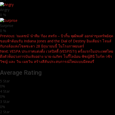
Angry
0
%
Surprise
0
%
Continue
Previous:
‘ณเดชน์’ นำทีม ‘ก้อง สหรัถ – บิวกิ้น พุฒิพงศ์’ ออกล่าขุมทรัพย์สุด
ขอบฟ้าต้อนรับ Indiana Jones and the Dial of Destiny อินเดียน่า โจนส์
Reading
กับกงล้อแห่งโชคชะตา 28 มิถุนายนนี้ ในโรงภาพยนตร์
Next:
VESPA ประกาศแต่งตั้ง เวสปิสตี้ (VESPISTI) ครั้งแรกในประเทศไทย
ดึงตัวท็อปวงการบันเทิงอย่าง นาย-ณภัทร โบกี้ไลอ้อน-พิชญ์สินี ไบร์ท-วชิร
วิชญ์ และ วิน-เมธวิน สร้างสีสันประสบการณ์ใหม่แบบมีสตอรี่
Average Rating
5 Star
0%
4 Star
0%
3 Star
0%
2 Star