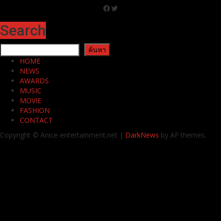
Facebook
Twitter
Search
ค้นหา
ค้นหา
HOME
NEWS
AWARDS
MUSIC
MOVIE
FASHION
CONTACT
Copyright © Anice-entertainment.net
|
DarkNews
by AF themes.