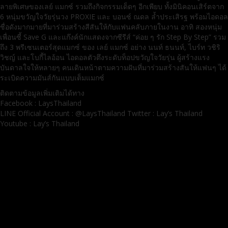
ลายพิเศษของเลย์ แมกซ์ รวมถึงกิจกรรมเด็ดๆ อีกเพียบ ทั้งมินิคอนเสิร์ตจาก
6 หนุ่มขวัญใจวัยรุ่นวง PROXIE และ บอนซ์ ณดล ล้ำประเสิรฐ พร้อมไอดอล
ชื่อดังมากมายที่มาร่วมสร้างสีสันให้กับแฟนคลับภายในงาน อาทิ สองหนุ่ม
เพื่อนซี้ Save G และแก๊งค์นักแสดงจากซีรีส์ “ค่อย ๆ รัก Step By Step” รวม
ถึง 3 พรีเซนเตอร์สุดแมกซ์ ของ เลย์ แมกซ์ อย่าง นนท์ ธนนท์, ไบร์ท วชิริ
วิชญ์ และโบกี้ไลอ้อน ไอดอลตัวตึงระดับท็อปขวัญใจวัยรุ่น ผู้สร้างแรง
บันดาลใจให้หลายๆ คนเดินหน้าตามความฝันที่มาร่วมสร้างสันให้แฟนๆ ได้
ระเบิดความมันส์กันแบบเต็มแมกซ์
ติดตามข้อมูลเพิ่มเติมได้ทาง
Facebook : LaysThailand
LINE Official Account : @LaysThailand Twitter : Lay’s Thailand
Youtube : Lay’s Thailand