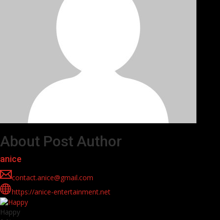
About Post Author
anice
contact.anice@gmail.com
https://anice-entertainment.net
Happy