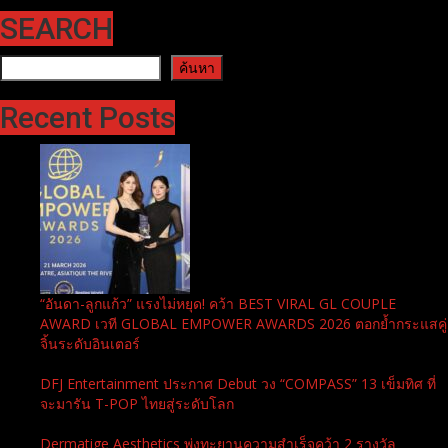
SEARCH
ค้นหา
ค้นหา
Recent Posts
“อันดา-ลูกแก้ว” แรงไม่หยุด! คว้า BEST VIRAL GL COUPLE
AWARD เวที GLOBAL EMPOWER AWARDS 2026 ตอกย้ำกระแสคู่
จิ้นระดับอินเตอร์
DFJ Entertainment ประกาศ Debut วง “COMPASS” 13 เข็มทิศ ที่
จะมารัน T-POP ไทยสู่ระดับโลก
Dermatige Aesthetics พุ่งทะยานความสำเร็จคว้า 2 รางวัล