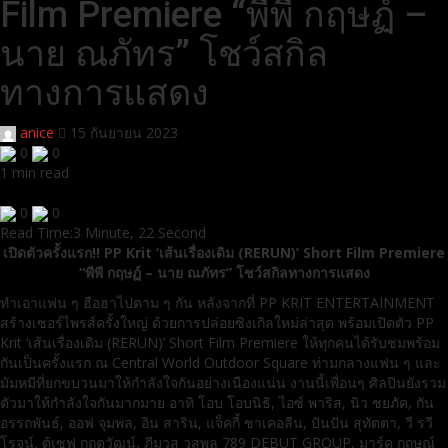
Film Premiere “พีพี กฤษฏ์ –
นาย ณภัทร” โชว์สกิล
ทางการแสดง
anice
15 กันยายน 2023
0
0
1 min read
0
0
Read Time:
3 Minute, 22 Second
เปิดตัวครั้งแรก!! PP Krit ‘เส้นเรื่องเดิม (RERUN)’ Short Film Premiere
“พีพี กฤษฏ์ – นาย ณภัทร” โชว์สกิลทางการแสดง
ทำเอาแฟน ๆ ฮือฮาไปตาม ๆ กัน หลังจากที่ PP KRIT ENTERTAINMENT
สร้างเซอร์ไพรส์ครั้งใหญ่ ด้วยการปล่อยซิงเกิลใหม่ล่าสุด พร้อมเปิดตัว PP
Krit ‘เส้นเรื่องเดิม (RERUN)’ Short Film Premiere ให้ทุกคนได้รับชมพร้อม
กันเป็นครั้งแรก ณ Central World Outdoor Square ท่ามกลางแฟน ๆ และ
มัมหมีที่ยกขบวนมาให้กำลังใจกันอย่างเนืองแน่น งานนี้เพื่อนๆ ศิลปินยังรวม
ตัวมาให้กำลังใจกันมากมาย อาทิ โอบ โอบนิธิ, ไอซ์ พาริส, นิว ชยภัค, กัน
อรรถพันธ์, ออฟ จุมพล, อิน สาริน, แจ็คกี้ ชาเคอลีน, ปันปัน สุทัตตา, วี รวี
โรจน์, ตู้เซฟ กฤตวัฒน์, ภีมวสุ วสุพล 789 DEBUT GROUP, มาร์ค กฤษณ์