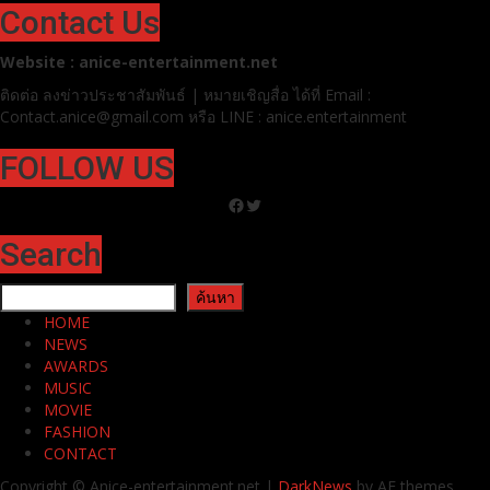
Contact Us
Website : anice-entertainment.net
ติดต่อ ลง
ข่าวประชาสัมพันธ์ | หมายเชิญสื่อ ได้ที่
Email :
Contact.anice@gmail.com หรือ LINE : anice.entertainment
FOLLOW US
Facebook
Twitter
Search
ค้นหา
ค้นหา
HOME
NEWS
AWARDS
MUSIC
MOVIE
FASHION
CONTACT
Copyright © Anice-entertainment.net
|
DarkNews
by AF themes.