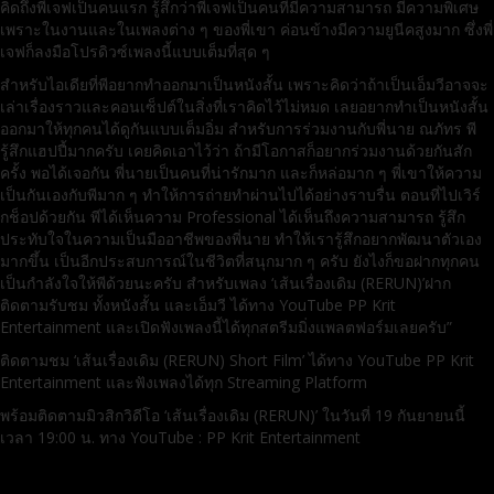
คิดถึงพี่เจฟเป็นคนแรก รู้สึกว่าพี่เจฟเป็นคนที่มีความสามารถ มีความพิเศษ
เพราะในงานและในเพลงต่าง ๆ ของพี่เขา ค่อนข้างมีความยูนีคสูงมาก ซึ่งพี่
เจฟก็ลงมือโปรดิวซ์เพลงนี้แบบเต็มที่สุด ๆ
สำหรับไอเดียที่พีอยากทำออกมาเป็นหนังสั้น เพราะคิดว่าถ้าเป็นเอ็มวีอาจจะ
เล่าเรื่องราวและคอนเซ็ปต์ในสิ่งที่เราคิดไว้ไม่หมด เลยอยากทำเป็นหนังสั้น
ออกมาให้ทุกคนได้ดูกันแบบเต็มอิ่ม สำหรับการร่วมงานกับพี่นาย ณภัทร พี
รู้สึกแฮปปี้มากครับ เคยคิดเอาไว้ว่า ถ้ามีโอกาสก็อยากร่วมงานด้วยกันสัก
ครั้ง พอได้เจอกัน พี่นายเป็นคนที่น่ารักมาก และก็หล่อมาก ๆ พี่เขาให้ความ
เป็นกันเองกับพีมาก ๆ ทำให้การถ่ายทำผ่านไปได้อย่างราบรื่น ตอนที่ไปเวิร์
กช็อปด้วยกัน พีได้เห็นความ Professional ได้เห็นถึงความสามารถ รู้สึก
ประทับใจในความเป็นมืออาชีพของพี่นาย ทำให้เรารู้สึกอยากพัฒนาตัวเอง
มากขึ้น เป็นอีกประสบการณ์ในชีวิตที่สนุกมาก ๆ ครับ ยังไงก็ขอฝากทุกคน
เป็นกำลังใจให้พีด้วยนะครับ สำหรับเพลง ‘เส้นเรื่องเดิม (RERUN)’ฝาก
ติดตามรับชม ทั้งหนังสั้น และเอ็มวี ได้ทาง YouTube PP Krit
Entertainment และเปิดฟังเพลงนี้ได้ทุกสตรีมมิ่งแพลตฟอร์มเลยครับ”
ติดตามชม ‘เส้นเรื่องเดิม (RERUN) Short Film’ ได้ทาง YouTube PP Krit
Entertainment และฟังเพลงได้ทุก Streaming Platform
พร้อมติดตามมิวสิกวิดีโอ ‘เส้นเรื่องเดิม (RERUN)’ ในวันที่ 19 กันยายนนี้
เวลา 19:00 น. ทาง YouTube : PP Krit Entertainment