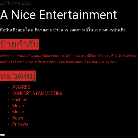
Skip
26 มีนาคม 2026
to
A Nice Entertainment
content
สื่อบันเทิงออนไลน์ ที่รายงานข่าวสาร เหตุการณ์ในแวดวงการบันเทิง
ป้ายกำกับ
#การรอคอยกำลังจะสิ้นสุดลง #พิษสวาทเดอะมิวสิคัล #ละครเวทีเรื่องยิ่งใหญ่แห่งปี #เมืองไทยรัชดา
ลัยเธียเตอร์ #scenario
#เข็มวันอานันทมหิดล #วันอานันทมหิดล #ANANDAY2023
หมวดหมู่
AWARDS
CONCERT & FAN MEETING
Fashion
Movie
Music
News
Pr News
Primary