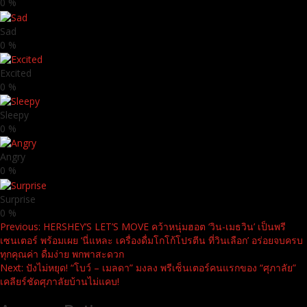
0
%
Sad
0
%
Excited
0
%
Sleepy
0
%
Angry
0
%
Surprise
0
%
Continue
Previous:
HERSHEY’S LET’S MOVE คว้าหนุ่มฮอต ‘วิน-เมธวิน’ เป็นพรี
เซนเตอร์ พร้อมเผย ‘นี่แหละ เครื่องดื่มโกโก้โปรตีน ที่วินเลือก’ อร่อยจบครบ
Reading
ทุกคุณค่า ดื่มง่าย พกพาสะดวก
Next:
ปังไม่หยุด! “โบว์ – เมลดา” มงลง พรีเซ็นเตอร์คนแรกของ “ศุภาลัย”
เคลียร์ชัดศุภาลัยบ้านไม่แคบ!