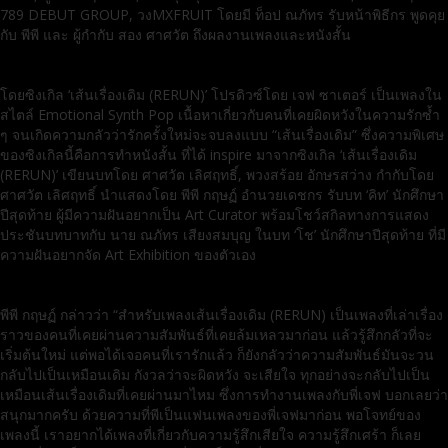
789 DEBUT GROUP, วงMXFRUIT โดยมี ท็อป ณภัทร รับหน้าพิธีกร พูดคุย
กับ พีพี และ ผู้กำกับ สอง ศาศวัต ถึงผลงานเพลงและหนังสั้น
โดยซิงเกิล ‘เส้นเรื่องเดิม (RERUN)’ โปรดิวซ์โดย เจฟ ซาเตอร์ เป็นเพลงใน
สไตล์ Emotional Synth Pop เนื้อหาเกี่ยวกับคนที่เคยผิดหวังในความรักซ้ำ
ๆ จนเกิดความกลัวว่ารักครั้งใหม่จะจบลงแบบ “เส้นเรื่องเดิม” ซึ่งความพิเศษ
ของซิงเกิลนี้คือการทำหนังสั้น ที่ได้ inspire มาจากซิงเกิล ‘เส้นเรื่องเดิม
(RERUN)’ เขียนบทโดย ศาศวัต เลิศฤทธิ์, พวงสร้อย อักษรสว่าง กำกับโดย
ศาศวัต เลิศฤทธิ์ นำแสดงโดย พีพี กฤษฏ์ อำนวยเดชกร รับบท ‘คิท’ นักศึกษา
ปีสุดท้าย ผู้มีความฝันอยากเป็น Art Curator พร้อมโชว์สกิลทางการแสดง
ประชันบทบาทกับ นาย ณภัทร เสียงสมบุญ ในบท ‘โช’ นักศึกษาปีสุดท้าย ที่มี
ความฝันอยากจัด Art Exhibition ของตัวเอง
พีพี กฤษฏ์ กล่าวว่า “สำหรับเพลงเส้นเรื่องเดิม (RERUN) เป็นเพลงที่เล่าเรื่อง
ราวของคนที่เคยผ่านความสัมพันธ์ที่เคยล้มเหลวมาก่อน แล้วรู้สึกกลัวที่จะ
เริ่มต้นใหม่ แต่พอได้เจอคนที่เรารักแล้ว ก็ยังกลัวว่าความสัมพันธ์มันจะวน
กลับไปเป็นเหมือนเดิม กังวลว่าจะผิดหวัง จะเสียใจ ทุกอย่างจะกลับไปเป็น
เหมือนเส้นเรื่องเดิมที่เคยผ่านมาไหม ซึ่งการทำงานเพลงกับพี่เจฟ บอกเลยว่า
สนุกมากครับ ด้วยความที่พีเป็นแฟนเพลงของพี่เจฟมาก่อน พอโจทย์ของ
เพลงนี้ เราอยากได้เพลงที่เกี่ยวกับความรู้สึกเสียใจ ความรู้สึกเศร้า ก็เลย