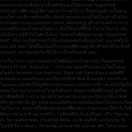
แสดงและนักร้องชื่อดัง มาเป็นพรีเซนเตอร์ให้แบรนด์ Peppermint
Field เพราะพีพี-กฤษฏ์ มีความสามารถ สดใส เท่ เป็นตัวของตัวเองไม่ตาม
แบบใคร และมีภาพลักษณ์ที่สะท้อนตัวตนของแบรนด์ได้เป็นอย่างดี พร้อม
นำเสนอผ่านรูปแบบของเพลง (Music Marketing) สร้างการจดจำระหว่าง
แบรนด์กับกลุ่มเป้าหมายโดยตรง เลือกใช้เมโลดี้ที่เข้าใจง่าย ไพเราะ และ
เน้นใส่ความรู้สึกไปใน
คำ
เนื้อร้อง “ลมหายใจที่มีคุณภาพ สูด Peppermint
Field” ซึ่งเราจะสื่อสารออกไปในทุกแพลตฟอร์มทั้งออนไลน์ และออฟไลน์
แบบ 360 องศา โดยนี้ถือเป็นครั้งแรกของพีพี-กฤษฏ์ ที่มาทำหน้าที่เป็นทั้งพรี
เซนเตอร์ และร้องเพลงจิงเกิ้ลให้เราเป็นครั้งแรกด้วยค่ะ”
ภายในงานปรากฏการณ์ลมหายใจที่มีคุณภาพใจกลางกรุง Peppermint
Field X PP Krit เริ่มต้นด้วย การแสดงวงดนตรีของคนรุ่นใหม่ในสอง
สไตล์กับ Aromatic Live Band และ Black Live Band ด้วยแนวดนตรีที่
สะท้อนคาแรคเตอร์ของยาดมเป๊ปเปอร์มิ้นท์ ฟิลด์ ทั้งสองสูตร และบริเวณ
โดยรอบงานยังจัดให้มีบูทกิจกรรมร่วมสนุก แจกของรางวัล และยังได้เปิดให้
ทุกคนในงานสามารถร่วมโหวตกันด้วยว่า คุณอยากเห็นพีพี กฤษฏ์ ลุคไหน
มากที่สุดคืนนี้ ระหว่าง ลุค สดใส ผ่อนคลายแบบยาดมเป๊ปเปอร์มิ้นท์ ฟิลด์
หรือ ลุค เท่ห์ เข้ม คูล แบบยาดมแบล็คอินเฮเลอร์พร้อมลุ้นผลโหวตแบบเรียล
ไทม์ในงาน นอกจากนี้ยังมีเหล่าเซเลบริตี้คนดังมาร่วมงานและให้กำลังใจพี
พีกันมากมาย อาทิ เอย-กรณ์วิภา โชติกเสถียร,ลินน์-สิรินดา ปรีชาวิทยากุล,
ฝัน ริศา พงศ์พฤกษทล, กานตรัชต์ ดิศกุล, แบงค์-อนุสิทธิ แสงนิ่มนวล, ปิง
โอบนิธิ ลีลาเวชบุตร, นัท ศุภณัฐ เลาหะพานิช และเจ๋อ วศิน ไตรประคอง