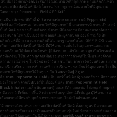
ใหม่ที่มาร่วมถ่ายทอดประสบการณ์ลมหายใจที่มีคุณภาพ ผ่านผลิตภัณฑ์ยา
ดมของเป๊ปเปอร์มิ้นท์ ฟิลด์ ในงาน “ปรากฏการณ์ลมหายใจที่มีคุณภาพ
ใจกลางกรุง Peppermint Field X PP Krit”
คุณมีนา อัครพงศ์พิศักดิ์ ผู้บริหารเบอร์แทรมและแบรนด์ Peppermint
Field เผยถึงที่มาของ “ลมหายใจที่มีคุณภาพ” นี้ มาจากการที่ ยาดมเป๊ปเปอร์
มิ้นท์ ฟิลด์ ของเราเป็นผลิตภัณฑ์ยาดมที่มีคุณภาพ มีส่วนผสมวัตถุดิบจาก
ธรรมชาติ ได้แก่เป๊ปเปอร์มิ้นท์ ออยล์และยูคาลิปตัส ออยล์ รวมถึงเป็น
ผลิตภัณฑ์ที่มีกระบวนการผลิตที่ได้มาตรฐานระดับโลก GMP-PIC/S จนมา
เป็นยาดมเป๊ปเปอร์มิ้นท์ ฟิลด์ ที่ผู้ใช้สามารถมั่นใจในคุณภาพและความ
ปลอดภัย ดมได้บ่อย เป็นมิตรกับผู้ใช้งาน ดมแล้วไม่แสบจมูก เป็นไอเทมติด
ตัวที่พกง่าย ใช้สะดวก สูดดมเพื่อบรรเทาอาการต่างๆที่ไม่พึงประสงค์จาก
สถานการณ์ต่าง ๆ ในชีวิตประจำวัน เช่น ร้อน อาการวิงเวียนศีรษะ เมารถ
เมาเรือ เครียดจากการทำงานหรือการเรียน ช่วยเปลี่ยนให้ทุกลมหายใจ เป็น
ลมหายใจที่มีคุณภาพได้ในทุก ๆ วัน โดยเรามีอยู่ 2 สูตร
คือ
ยาดม
Peppermint Field
(เป๊ปเปอร์มิ้นท์ ฟิลด์) หลอดสีขาว มีความหอ
มอะโรมาติก จากเป๊ปเปอร์มิ้นท์ออยล์ และ
ยาดม
Peppermint Field
Black Inhaler
(แบล็ค อินเฮเลอร์) หลอดสีดำ หอมเข้ม โล่งจมูกด้วยยูคาลิ
ปตัส ออยล์ ที่เพิ่มมากขึ้น 2 เท่า มาพร้อมรูปลักษณ์ที่เข้มคูล ผู้ใช้สามารถ
เลือกยาดมให้ตรงกับบุคลิก ความชอบและไลฟ์สไตล์ของตนเอง
“ด้วยความโดดเด่นของยาดมเป๊ปเปอร์มิ้นท์ ฟิลด์ ทั้งสองสูตร มีความแตก
ต่างกันอย่างชัดเจน เราจึงมองหาตัวแทนคนรุ่นใหม่ ที่สามารถสะท้อนความ
เป็นตัวตนได้อย่างมั่นใจ จึงได้มาลงตัวที่
คุณพีพี-กฤษฏ์ อำนวยเดชกร
นัก