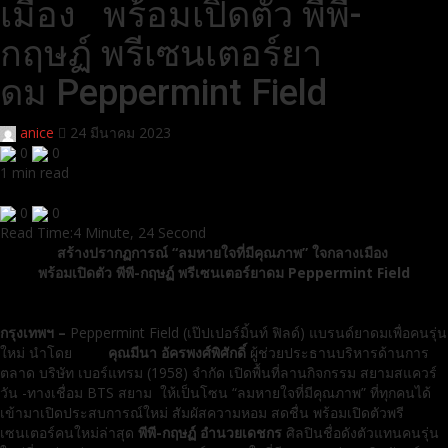
เมือง พร้อมเปิดตัว พีพี-
กฤษฏ์ พรีเซนเตอร์ยา
ดม Peppermint Field
anice
24 มีนาคม 2023
0
0
1 min read
0
0
Read Time:
4 Minute, 24 Second
สร้างปรากฏการณ์ “ลมหายใจที่มีคุณภาพ” ใจกลางเมือง
พร้อมเปิดตัว พีพี-กฤษฏ์ พรีเซนเตอร์ยาดม Peppermint Field
กรุงเทพฯ
–
Peppermint Field (เป๊ปเปอร์มิ้นท์ ฟิลด์) แบรนด์ยาดมเพื่อคนรุ่น
ใหม่ นำโดย
คุณมีนา อัครพงศ์พิศักดิ์
ผู้ช่วยประธานบริหารด้านการ
ตลาด บริษัท เบอร์แทรม (1958) จำกัด เปิดพื้นที่ลานกิจกรรม สยามสแควร์
วัน -ทางเชื่อม BTS สยาม ให้เป็นโซน “ลมหายใจที่มีคุณภาพ” ที่ทุกคนได้
เข้ามาเปิดประสบการณ์ใหม่ สัมผัสความหอม สดชื่น พร้อมเปิดตัวพรี
เซนเตอร์คนใหม่ล่าสุด
พีพี-กฤษฏ์ อำนวยเดชกร
ศิลปินชื่อดังตัวแทนคนรุ่น