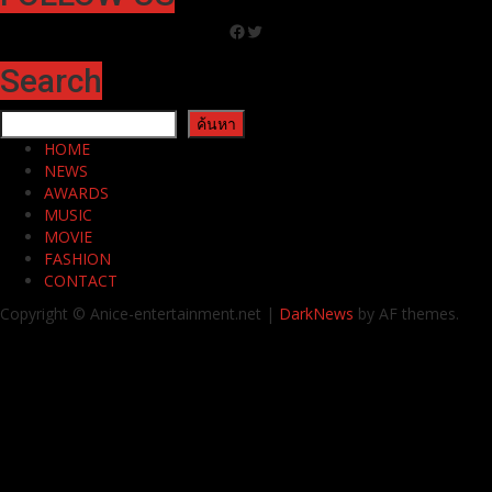
Facebook
Twitter
Search
ค้นหา
ค้นหา
HOME
NEWS
AWARDS
MUSIC
MOVIE
FASHION
CONTACT
Copyright © Anice-entertainment.net
|
DarkNews
by AF themes.