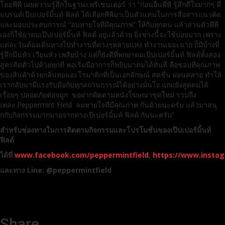
โดยพีพี เผยความรู้สึกในฐานะพรีเซนเตอร์ ว่า “ก่อนอื่นพีพี รู้สึกดีใจมากๆ ที่
แบรนด์เป๊ปเปอร์มิ้นท์ ฟิลด์ ได้เลือกพีพีมาเป็นตัวแทนในการสื่อสารแนวคิด
และมอบประสบการณ์ “ลมหายใจที่มีคุณภาพ” ให้กับทุกคน แล้วส่วนตัวพีพี
เองก็ใช้ยาดมเป๊ปเปอร์มิ้นท์ ฟิลด์ อยู่แล้วด้วย ยิ่งช่วงนี้จะใช้บ่อยมาก เพราะ
แต่ละวันต้องเดินทางไปทำงานที่ต่างๆหลายแห่ง ทำงานเยอะมาก ก็มีบ้างที่
รู้สึกมึนหัว เวียนหัว เพลียบ้าง แต่ก็ยังดีที่พกยาดมเป๊ปเปอร์มิ้นท์ ฟิลด์ทั้งสอง
สูตรติดตัวไปด้วยทุกที่ พอเริ่มมีอาการก็หยิบมาดมได้ทันที คือชอบที่คุณภาพ
ของสินค้าด้วยกลิ่นหอมอะโรมาติกที่เป็นเอกลักษณ์ สดชื่น ผ่อนคลาย ทำให้
เรากลับมามีแรงรับมือกับทุกสถานการณ์ได้อย่างมั่นใจ แถมยังสูดดมได้
เรื่อยๆ ปลอดภัยต่อจมูก ขอฝากติดตามหนังโฆษณาชุดใหม่ รวมถึง
เพลง Peppermint Field ลมหายใจที่มีคุณภาพ กันด้วยนะครับ แล้วมาสนุ
กกับกิจกรรมมากมายจากทางเป๊เปอร์มิ้นท์ ฟิลด์ กันนะครับ”
สำหรับช่องทางในการติดตามกิจกรรมและโปรโมชั่นของเป๊ปเปอร์มิ้นท์
ฟิลด์
ได้ที่
www.facebook.com/peppermintfield
,
https://www.insta
และทาง
Line: @peppermintfield
Share