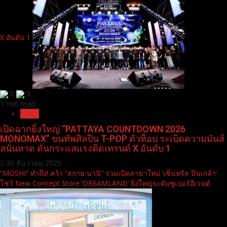
X อันดับ 1
0
0
1 min read
News
เปิดฉากยิ่งใหญ่ “PATTAYA COUNTDOWN 2026
MONOMAX” ขนทัพศิลปิน T-POP ตัวท็อป ระเบิดความมันส์
สนั่นหาด ดันกระแสแรงติดเทรนด์ X อันดับ 1
30 ธันวาคม 2025
“MOSHI” ทำถึง! คว้า “สกาย-นานิ” ร่วมเปิดสาขาใหม่ ‘เซ็นทรัล ปิ่นเกล้า’
โชว์ New Concept Store ‘DREAMLAND’ ยิ่งใหญ่ระดับซูเปอร์อีเวนต์