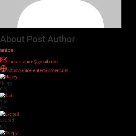
About Post Author
anice
contact.anice@gmail.com
https://anice-entertainment.net
Happy
0
%
Sad
0
%
Excited
0
%