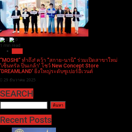
0
0
1 min read
News
“MOSHI” ทำถึง! คว้า “สกาย-นานิ” ร่วมเปิดสาขาใหม่
‘เซ็นทรัล ปิ่นเกล้า’ โชว์ New Concept Store
‘DREAMLAND’ ยิ่งใหญ่ระดับซูเปอร์อีเวนต์
29 ธันวาคม 2025
SEARCH
ค้นหา
ค้นหา
Recent Posts