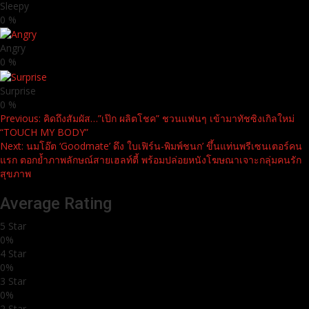
Sleepy
0
%
Angry
0
%
Surprise
0
%
Continue
Previous:
คิดถึงสัมผัส…”เป๊ก ผลิตโชค” ชวนแฟนๆ เข้ามาทัชซิงเกิลใหม่
“TOUCH MY BODY”
Reading
Next:
นมโอ๊ต ‘Goodmate’ ดึง ใบเฟิร์น-พิมพ์ชนก’ ขึ้นแท่นพรีเซนเตอร์คน
แรก ตอกย้ำภาพลักษณ์สายเฮลท์ตี้ พร้อมปล่อยหนังโฆษณาเจาะกลุ่มคนรัก
สุขภาพ
Average Rating
5 Star
0%
4 Star
0%
3 Star
0%
2 Star