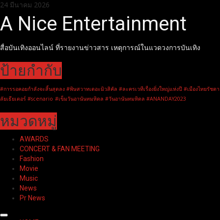
Skip
24 มีนาคม 2026
to
A Nice Entertainment
content
สื่อบันเทิงออนไลน์ ที่รายงานข่าวสาร เหตุการณ์ในแวดวงการบันเทิง
ป้ายกำกับ
#การรอคอยกำลังจะสิ้นสุดลง #พิษสวาทเดอะมิวสิคัล #ละครเวทีเรื่องยิ่งใหญ่แห่งปี #เมืองไทยรัชดา
ลัยเธียเตอร์ #scenario
#เข็มวันอานันทมหิดล #วันอานันทมหิดล #ANANDAY2023
หมวดหมู่
AWARDS
CONCERT & FAN MEETING
Fashion
Movie
Music
News
Pr News
Primary