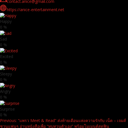
contact.anice@gmail.com
https://anice-entertainment.net
Happy
0
%
Sad
0
%
Excited
0
%
Sleepy
0
%
Angry
0
%
Surprise
0
%
Continue
Previous:
“แพรว Meet & Read” ส่งท้ายเดือนแห่งความรักกับ เน็ต – เจมส์
ชวนแฟนๆ อ่านหนังสือเพื่อ “ทบทวนตัวเอง” พร้อมโมเมนต์สุดฟิน