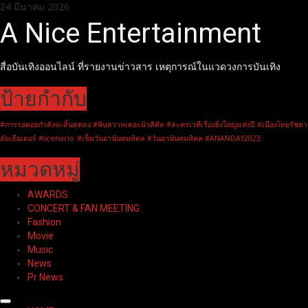
Skip
24 มีนาคม 2026
to
A Nice Entertainment
content
สื่อบันเทิงออนไลน์ ที่รายงานข่าวสาร เหตุการณ์ในแวดวงการบันเทิง
ป้ายกำกับ
#การรอคอยกำลังจะสิ้นสุดลง #พิษสวาทเดอะมิวสิคัล #ละครเวทีเรื่องยิ่งใหญ่แห่งปี #เมืองไทยรัชดา
ลัยเธียเตอร์ #scenario
#เข็มวันอานันทมหิดล #วันอานันทมหิดล #ANANDAY2023
หมวดหมู่
AWARDS
CONCERT & FAN MEETING
Fashion
Movie
Music
News
Pr News
Primary