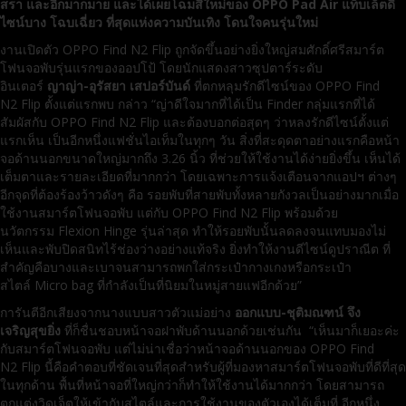
สรา และอีกมากมาย และได้เผยโฉมสีใหม่ของ
OPPO Pad Air แท็บเล็ตดี
ไซน์บาง โฉบเฉี่ยว ที่สุดแห่งความบันเทิง โดนใจคนรุ่นใหม่
งานเปิดตัว OPPO Find N2 Flip ถูกจัดขึ้นอย่างยิ่งใหญ่สมศักดิ์ศรีสมาร์ต
โฟนจอพับรุ่นแรกของออปโป้ โดยนักแสดงสาวซุปตาร์ระดับ
อินเตอร์
ญาญ่า-อุรัสยา เสปอร์บันด์
ที่ตกหลุมรักดีไซน์ของ OPPO Find
N2 Flip ตั้งแต่แรกพบ กล่าว “ญ่าดีใจมากที่ได้เป็น Finder กลุ่มแรกที่ได้
สัมผัสกับ OPPO Find N2 Flip และต้องบอกต่อสุดๆ ว่าหลงรักดีไซน์ตั้งแต่
แรกเห็น เป็นอีกหนึ่งแฟชั่นไอเท็มในทุกๆ วัน สิ่งที่สะดุดตาอย่างแรกคือหน้า
จอด้านนอกขนาดใหญ่มากถึง 3.26 นิ้ว ที่ช่วยให้ใช้งานได้ง่ายยิ่งขึ้น เห็นได้
เต็มตาและรายละเอียดที่มากกว่า โดยเฉพาะการแจ้งเตือนจากแอปฯ ต่างๆ
อีกจุดที่ต้องร้องว้าวดังๆ คือ รอยพับที่สายพับทั้งหลายกังวลเป็นอย่างมากเมื่อ
ใช้งานสมาร์ตโฟนจอพับ แต่กับ OPPO Find N2 Flip พร้อมด้วย
นวัตกรรม Flexion Hinge รุ่นล่าสุด ทำให้รอยพับนั้นลดลงจนแทบมองไม่
เห็นและพับปิดสนิทไร้ช่องว่างอย่างแท้จริง ยิ่งทำให้งานดีไซน์ดูปราณีต ที่
สำคัญคือบางและเบาจนสามารถพกใส่กระเป๋ากางเกงหรือกระเป๋า
สไตล์ Micro bag ที่กำลังเป็นที่นิยมในหมู่สายแฟอีกด้วย”
การันตีอีกเสียงจากนางแบบสาวตัวแม่อย่าง
ออกแบบ-ชุติมณฑน์ จึง
เจริญสุขยิ่ง
ที่ก็ชื่นชอบหน้าจอฝาพับด้านนอกด้วยเช่นกัน “เห็นมาก็เยอะค่ะ
กับสมาร์ตโฟนจอพับ แต่ไม่น่าเชื่อว่าหน้าจอด้านนอกของ OPPO Find
N2 Flip นี้คือคำตอบที่ชัดเจนที่สุดสำหรับผู้ที่มองหาสมาร์ตโฟนจอพับที่ดีที่สุด
ในทุกด้าน พื้นที่หน้าจอที่ใหญ่กว่าก็ทำให้ใช้งานได้มากกว่า โดยสามารถ
ตกแต่งวิดเจ็ตให้เข้ากับสไตล์และการใช้งานของตัวเองได้เต็มที่ อีกหนึ่ง