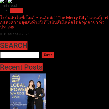
0
0
1 min read
Pr News
โรบินสันไลฟ์สไตล์ ชวนสัมผัส “The Merry City” แลนด์มาร์
กแห่งความสุขส่งท้ายปี ที่โรบินสันไลฟ์สไตล์ ทุกสาขา ทั่ว
ประเทศ
31 ธันวาคม 2025
SEARCH
ค้นหา
ค้นหา
Recent Posts