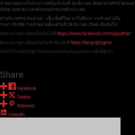
จำหน่ายอย่างเป็นทางการพร้อมกันวันที่
24
มีนาคม
2566
ณ
OPPO Brand
Shop ทุกสาขา และตัวแทนจำหน่ายทั่วประเทศ
สำหรับ
OPPO Pad Air แท็บเล็ตสีใหม่ มาในสีม่วง วางจำหน่ายใน
ราคา
10,
990
วางจำหน่ายตั้งแต่วันที่
24
มีนาคม
2566
เป็นต้นไป
ติดตามรายละเอียดเพิ่มเติมได้ที่
https://www.facebook.com/oppothai/
ติดตามรายละเอียดผลิตภัณฑ์เพิ่มเติมที่
https://bit.ly/3J52gmx
#OPPOFindN2FlipTH #PioneerinFlipExperience #พับที่ดีกว่า
Share
Facebook
Twitter
Pinterest
LinkedIn