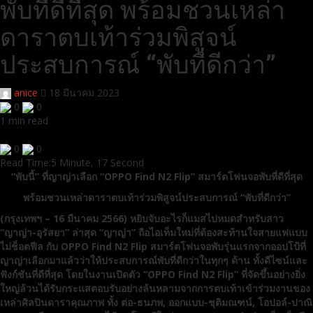
พับที่ดีที่สุด พร้อมชวนเหล่า
ดาราตบเท้าร่วมพิสูจน์
ประสบการณ์ “พับที่ดีกว่า”
anice
18 มีนาคม 2023
0
0
1 min read
0
0
Read Time:
5 Minute, 17 Second
“
พับนี้” ที่ญาญ่าเลือก “
OPPO Find N
2
Flip” สมาร์ตโฟนจอพับที่ดีที่สุด
พร้อมชวนเหล่าดาราตบเท้าร่วมพิสูจน์ประสบการณ์ “พับที่ดีกว่า”
(
กรุงเทพฯ –
16
มีนาคม
2566)
หยิบจับอะไรก็แมสไปหมดสำหรับสาว
“ญาญ่า-อุรัสยา” ล่าสุด “ญาญ่า” ถือไอเท็มใหม่ที่ต้องสะท้านใจสายแฟแบบ
ไม่ช็อตฟีล กับ
OPPO Find N
2
Flip สมาร์ตโฟนจอพับรุ่นแรกจากออปโป้ที่
ญาญ่าเลือกมาแล้วว่าให้ประสบการณ์พับที่ดีกว่าในทุกๆ ด้าน ทั้งดีไซน์และ
ฟังก์ชันที่ดีที่สุด โดยในงานเปิดตัว “OPPO Find N
2
Flip” ที่จัดขึ้นอย่างยิ่ง
ใหญ่ล้วนได้รับกระแสตอบรับอย่างล้นหลามจากการตบเท้าเข้าร่วมงานของ
เหล่าศิลปินดาราคุณภาพ ทั้ง ต่อ-ธนภพ, ออกแบบ-ชุติมณฑน์, โอปอล์-ปาณิ