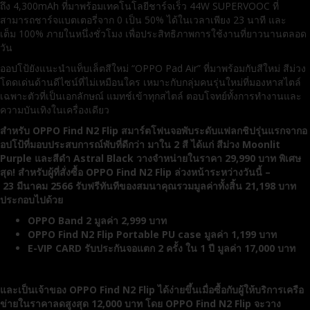
ถึง 4,300mAh ที่มาพร้อมเทคโนโลยีชาร์จเร็ว 44W SUPERVOOC ที่
สามารถชาร์จแบตเตอรี่จาก 0 เป็น 50% ได้ในเวลาเพียง 23 นาที และ
เต็ม 100% ภายในหนึ่งชั่วโมง เพื่อประสิทธิภาพการใช้งานที่ยาวนานตลอด
วัน
ออปโป้ยังแนะนำแท็บเล็ตสีใหม่ “OPPO Pad Air” ที่มาพร้อมกับสีใหม่ สีม่วง
โดดเด่นด้านดีไซน์ที่ไม่เหมือนใคร เหมาะกับกลุ่มคนรุ่นใหม่ที่มองหาสไตล์
เฉพาะตัวที่เป็นเอกลักษณ์ แมทช์เข้าทุกสไตล์ ตอบโจทย์ทั้งการทำงานและ
ความบันเทิงในเครื่องเดียว
สำหรับ
OPPO Find N
2
Flip สมาร์ตโฟนจอพับระดับแฟลกชิปรุ่นแรกจากอ
อปโป้ที่มอบประสบการณ์พับที่ดีกว่า มาใน
2
สี ได้แก่ สีม่วง
Moonlit
Purple และสีดำ
Astral Black วางจำหน่ายในราคา
29
,
990
บาท พิเศษ
สุด! สำหรับผู้ที่สั่งซื้อ
OPPO Find N
2
Flip ล่วงหน้าระหว่างวันนี้ –
23
มีนาคม
2566
รับฟรีทันทีของสมนาคุณรวมมูลค่าทั้งสิ้น
21
,
198
บาท
ประกอบไปด้วย
OPPO Band
2
มูลค่า
2
,
999
บาท
OPPO Find N
2
Flip Portable PU case มูลค่า
1
,
199
บาท
E-VIP CARD รับประกันจอแตก
2
ครั้ง ใน
1
ปี มูลค่า
17
,
000
บาท
และเป็นเจ้าของ
OPPO Find N
2
Flip ได้ง่ายขึ้นเมื่อซื้อกับผู้ให้บริการเครือ
ข่ายในราคาลดสูงสุด
12
,
000
บาท โดย
OPPO Find N
2
Flip จะวาง