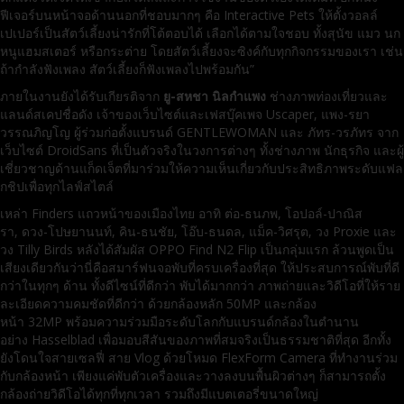
ฟีเจอร์บนหน้าจอด้านนอกที่ชอบมากๆ คือ Interactive Pets ให้ตั้งวอลล์
เปเปอร์เป็นสัตว์เลี้ยงน่ารักที่โต้ตอบได้ เลือกได้ตามใจชอบ ทั้งสุนัข แมว นก
หนูแฮมสเตอร์ หรือกระต่าย โดยสัตว์เลี้ยงจะซิงค์กับทุกกิจกรรมของเรา เช่น
ถ้ากำลังฟังเพลง สัตว์เลี้ยงก็ฟังเพลงไปพร้อมกัน”
ภายในงานยังได้รับเกียรติจาก
ยู-สหชา นิลกำแพง
ช่างภาพท่องเที่ยวและ
แลนด์สเคปชื่อดัง เจ้าของเว็บไซต์และเฟสบุ๊คเพจ Uscaper, แพง-รยา
วรรณภิญโญ ผู้ร่วมก่อตั้งแบรนด์ GENTLEWOMAN และ ภัทร-วรภัทร จาก
เว็บไซต์ DroidSans ที่เป็นตัวจริงในวงการต่างๆ ทั้งช่างภาพ นักธุรกิจ และผู้
เชี่ยวชาญด้านแก็ดเจ็ตที่มาร่วมให้ความเห็นเกี่ยวกับประสิทธิภาพระดับแฟล
กชิปเพื่อทุกไลฟ์สไตล์
เหล่า Finders แถวหน้าของเมืองไทย อาทิ ต่อ-ธนภพ, โอปอล์-ปาณิส
รา, ดวง-โปษยานนท์, คิน-ธนชัย, โอ๊บ-ธนดล, แม็ค-วิศรุต, วง Proxie และ
วง Tilly Birds หลังได้สัมผัส OPPO Find N2 Flip เป็นกลุ่มแรก ล้วนพูดเป็น
เสียงเดียวกันว่านี่คือสมาร์ฟนจอพับที่ครบเครื่องที่สุด ให้ประสบการณ์พับที่ดี
กว่าในทุกๆ ด้าน ทั้งดีไซน์ที่ดีกว่า พับได้มากกว่า ภาพถ่ายและวิดีโอที่ให้ราย
ละเอียดความคมชัดที่ดีกว่า ด้วยกล้องหลัก 50MP และกล้อง
หน้า 32MP พร้อมความร่วมมือระดับโลกกับแบรนด์กล้องในตำนาน
อย่าง Hasselblad เพื่อมอบสีสันของภาพที่สมจริงเป็นธรรมชาติที่สุด อีกทั้ง
ยังโดนใจสายเซลฟี่ สาย Vlog ด้วยโหมด FlexForm Camera ที่ทำงานร่วม
กับกล้องหน้า เพียงแค่พับตัวเครื่องและวางลงบนพื้นผิวต่างๆ ก็สามารถตั้ง
กล้องถ่ายวิดีโอได้ทุกที่ทุกเวลา รวมถึงมีแบตเตอรี่ขนาดใหญ่