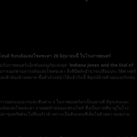
 โจนส์ กับกงล้อแห่งโชคชะตา 28 มิถุนายนนี้ ในโรงภาพยนตร์
นรับภาพยนตร์แอ็กชั
นผจญภัยแห่งยุค “
Indiana Jones and the Dial of
นการออกตามล่ากงล้อแห่งโชคชะตา สิ่งที่มีพลังอำนาจเปลี่ยนประวั
ติศาสตร์
อบฟ้าต้องห้
ามพลาด ซื้อตั๋วล่วงหน้าได้แล้ววันนี้ พิสูจน์ด้วยตัวคุณเองรับชม
ีการออกแบบฉากและซีนต่าง ๆ ในภาพยนตร์มาเป็นอย่างดี มีลูกเล่นและ
บกงล้อแห่งโชคชะตา ภาคสุดท้ายของแฟรนไชส์ ซึ่งเป็นภาคที่น่าดู
ในโรง
ล่าขุมทรัพย์
จะไปที่นอร์เวย์ เพราะเป็นดินแดนที่เต็มไปด้
วยความงดงาม