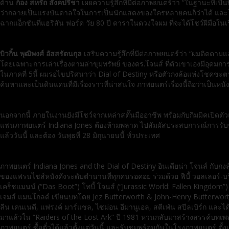
ด้าน
ก้อง สหรัถ สังคปรีชา
เผยความรู้สึกที่มีต่อภาพยนตร์
ว่า “ในฐานะที่เป็นพี
ว่ากลายเป็นแรงบั
นดาลใจในการเป็นนั
กแสดงของใครหลายคนก็ว่าได้ และ
ฉากแอ็กชันที่แฮริสัน ฟอร์ด วัย
80
ปี ดาราในดวงใจผม ที่จะได้โชว์ฝีมือในเร
บิวกิ้น พุฒิพงศ์ อัสสรัตนกุล
เสริมความรู้สึกที่มีต่
อภาพยนตร์ว่า “ผมติดตามแล
โดยเฉพาะการเล่าเรื่องตามล่าขุ
มทรัพย์ ของดร.โจนส์ ที่ตัวเขาเองมีอุดมการ
ในภาคที่
5
นี้ ผมรอไขปริศนาว่า
Dial of Destiny
หรือตัวกงล้อแห่งโชคชะตา
ค้นหาและเป็นดิ
นแดนที่มีเรื่องราวที่น่าสนใจ ภาพยนตร์เรื่องนี้ถือว่าเป็นหนั
ง
นอกจากนี้ ภายในงานยังมีโชว์จากเหล่าสตั๊
นมืออาชีพ พร้อมกับกิมมิคเปิดตัว
แฟนภาพยนตร์
Indiana Jones
ต้องห้ามพลาด ไปสัมผัสประสบการณ์การรั
บ
แล้ววันนี้ และต้อง วันพุธที่
28
มิถุนายนนี้ ทั่วประเทศ
ภาพยนตร์ Indiana Jones and the Dial of Destiny อินเดียน่า โจนส์ กับกง
ของแฟรนไชส์หนังดังระดับตำนานที่ทุกคนรอคอย ร่วมด้วย ฟีบี้ วอลเลอร์-บริด
เคร็ชแมนน์ (“Das Boot”) โทบี้ โจนส์ (“Jurassic World: Fallen Kingdom”
เจมส์ แมนโกลด์ เขียนบทโดย Jez Butterworth & John-Henry Butterwort
ลีน เคนเนดี, แฟรงค์ มาร์แชล, ไซม่อน อีมานูเอล, สตีเฟ่น สปีลเบิร์ก และไ
มาแล้วใน “Raiders of the Lost Ark” ปี 1981 หวนกลับมาสร้างสรรค์บทเพลงใ
ภาพยนตร์ ซื้อตั๋วได้แล้วตั้งแต่วันนี้ และรับชมพร้อมกันในโรงภาพยนตร์ ตั้งแ