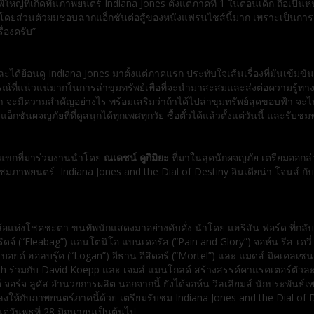
่ใหญ่ที่เกิดทั
นภาพยนตร์
Indiana Jones
ตั้งแต่ภาคที่
1
ในตอนเด็ก ถือเป็นห
โดยส่วนตัวผมชอบฉากแอ็กชันต่
อสู้ของหนังแฟรนไชส์นี้มาก เพราะเป็นการต่อ
ื่องครับ”
ะได้ย้อนดู
Indiana Jones
มาตั้งแต่ภาคแรก ประทับใจเส้นเรื่องที่มันเข้มข้
น
ณ์ที่แน่
วแน่มากในการล่าขุมทรัพย์เพื่
อที่จะนำมาสะสมและส่งต่อความรู้
ทาง
 จะมีความสำคัญอย่างไร พร้อมเสริมว่าถ้าได้ไปล่าขุมทรั
พย์สุดขอบฟ้า จะไป
แอ็กชันผจญภัยที่ที่ดูสนุกได้
ทุกเพศทุกวัย ซื้อตั๋วได้แล้วตั้งแต่วันนี้ และรับ
แขกที่
มาร่วมงานนำโดย
ณเดชน์ คูกิมิยะ
ที่มาในลุคนักผจญภัย เตรียมออกล่
ชมภาพยนตร์
Indiana Jones and the Dial of Destiny
อินเดียน่า โจนส์ ก
ล้อแห่งโชคชะตา ขนทัพนักแสดงมาอย่างคับคั่ง นำโดย แฮริสัน ฟอร์ด ที่กลับ
จ์ (“Fleabag”) แอนโตนิโอ แบนเดอรัส (“Pain and Glory”) จอห์น รีส-เดวี่ (
) บอยด์ ฮอลบรู๊ค (“Logan”) อีธาน อีสิดอร์ (“Mortel”) และ แมดส์ มิคเคล
h ร่วมกับ David Koepp และ เจมส์ แมนโกลด์ สร้างสรรค์คาแรคเตอร์ตัวละ
ด้ จอร์จ ลูคัส อำนวยการผลิต นอกจากนี้ ยังได้จอห์น วิลเลียมส์ นักประพัน
ห้กับภาพยนตร์ภาคนี้ด้วย เตรียมรับชม Indiana Jones and the Dial of Des
ต่วันพุธที่ 28 มิถุนายนเป็นต้นไป