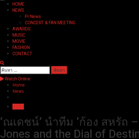
Primary
HOME
Menu
NEWS
Pr News
CONCERT & FAN MEETING
AWARDS
MUSIC
MOVIE
FASHION
CONTACT
ค้นหา
สำหรับ:
Watch Online
Home
News
News
‘ณเดชน์’ นำทีม ‘ก้อง สหรัถ –
Jones and the Dial of Desti