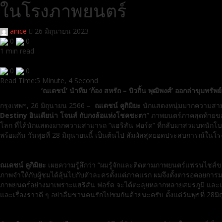
ในโรงภาพยนตร์
anice
26 มิถุนายน 2023
0
0
1 min read
0
0
Read Time:
5 Minute, 4 Second
‘ณเดชน์’ นำทีม ‘ก้อง สหรัถ – บิวกิ้น พุฒิพงศ์’ ออกล่าขุมทรัพ
กรุงเทพฯ
, 26
มิถุนายน
2566 –
ณเดชน์ คูกิมิยะ
นักแสดงหนุ่มมากความสา
Destiny
อินเดียน่า โจนส์ กับกงล้อแห่งโชคชะตา
” ภาพยนตร์ภาคสุดท้าย
โลก ที่ได้นักแสดงมากความสามารถ “แฮริสัน ฟอร์ด” ที่กลับมาสวมบทนักโบ
พร้
อมกัน วันพุธที่
28
มิถุนายนนี้ เป็นต้นไป สัมผัสสุดยอดประสบการณ์
ในโรง
ณเดชน์ คูกิมิยะ
เผยความรู้สึกว่า “ผมรู้จักและติดตามภาพยนตร์
แฟรนไชส์
ภาพจำให้กับผู้
ชมได้ลุ้นไปกับตัวละครตั้งแต่
ภาคแรก ผมจึงตั้งตารอคอยการ
ภาพยนตร์อย่างมาเพราะแฮริ
สัน ฟอร์ด จะได้ตะลุยหลากหลายสมรภูมิ และเ
และเรื่องราวดี ๆ อย่าลืมชวนคนรักไปชมกันด้
วยนะครับ ตั้งแต่วันพุธที่
28
มิ