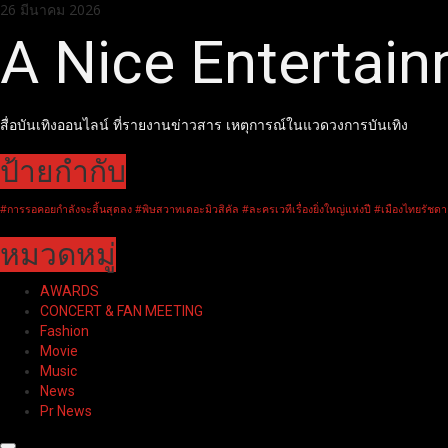
Skip
26 มีนาคม 2026
to
A Nice Entertai
content
สื่อบันเทิงออนไลน์ ที่รายงานข่าวสาร เหตุการณ์ในแวดวงการบันเทิง
ป้ายกำกับ
#การรอคอยกำลังจะสิ้นสุดลง #พิษสวาทเดอะมิวสิคัล #ละครเวทีเรื่องยิ่งใหญ่แห่งปี #เมืองไทยรัชดา
หมวดหมู่
AWARDS
CONCERT & FAN MEETING
Fashion
Movie
Music
News
Pr News