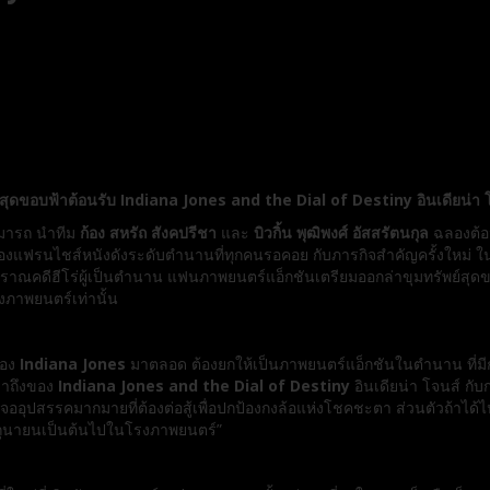
ย์สุดขอบฟ้าต้อนรั
บ Indiana Jones and the Dial of Destiny
อินเดียน่า
มารถ นำทีม
ก้อง สหรัถ สังคปรีชา
และ
บิวกิ้น พุฒิพงศ์ อัสสรัตนกุล
ฉลองต้อ
ของแฟรนไชส์
หนังดังระดับตำนานที่ทุกคนรอคอย กับภารกิจสำคัญครั้งใหม่ ใ
ราณคดีฮีโร่
ผู้เป็นตำนาน แฟนภาพยนตร์แอ็กชันเตรียมออกล่
าขุมทรัพย์สุดข
ภาพยนตร์เท่านั้น
ของ
Indiana Jones
มาตลอด ต้องยกให้เป็นภาพยนตร์แอ็กชั
นในตำนาน ที่ม
มาถึงของ
Indiana Jones and the Dial of Destiny
อินเดียน่า โจนส์ กั
จออุปสรรคมากมายที่ต้องต่
อสู้เพื่อปกป้องกงล้อแห่
งโชคชะตา ส่วนตัวถ้าได้ไป
ถุนายนเป็นต้
นไปในโรงภาพยนตร์”