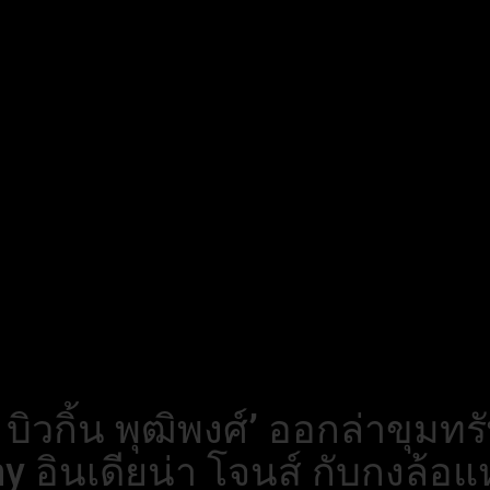
 บิวกิ้น พุฒิพงศ์’ ออกล่าขุมท
ny อินเดียน่า โจนส์ กับกงล้อ