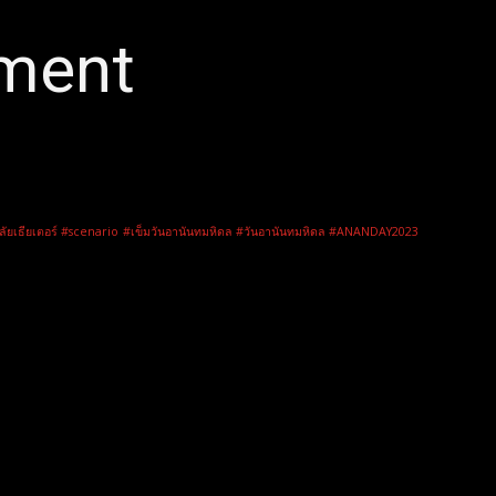
nment
ลัยเธียเตอร์ #scenario
#เข็มวันอานันทมหิดล #วันอานันทมหิดล #ANANDAY2023