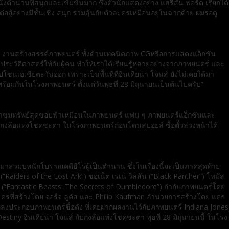
นังตำนานที่สนุกและเข้
มข้นมาก ซึ่งตัวนักแสดงอย่าง แฮริสัน ฟอร์ด เรียกได้
สู้อย่างมีชั้
นเชิง สนุก ร่วมลุ้นกับตัวละครเหมือนอยู่
ในฉากด้วย ผมรอดู
 งานสร้างสรรค์ภาพยนตร์ ทั้งด้านเทคนิคภาพ
CG
หรือการแสดงแอ็กชัน
ประวัติศาสตร์ให้กับผู้คน ทำให้เราได้เรียนรู้หลายอย่
างจากภาพยนตร์ และ
โซนเอเชียตะวันออก เพราะเป็นพื้นที่ที่อินเดียน่า โจนส์ ยังไม่เคยได้มา
ชมพร้อมกันในโรงภาพยนตร์ ตั้งแต่วันพุธที่
28
มิถุนายนเป็นต้นไปครับ”
าขุมทรัพย์สุดขอบฟ้
าเหมือนในภาพยนตร์ แฟน ๆ ภาพยนตร์แอ็กชันและ
ับกงล้อแห่งโชคชะตา ในโรงภาพยนตร์ก่อนโดนสปอยล์ ซื้อตั๋วล่วงหน้าได้
มาสวมบทนักโบราณคดีฮีโร่ผู้เป็นตำนาน ซึ่งในเรื่องนี้จะเป็นภาคสุดท้าย
“Raiders of the Lost Ark”) ชอเน็ต เรเน่ วิลสัน (“Black Panther”) โทมัส
เซน (“Fantastic Beasts: The Secrets of Dumbledore”) กำกับภาพยนตร์โดย
ครที่สร้างโดย จอร์จ ลูคัส และ Philip Kaufman อำนวยการสร้างโดย แคธ
ธ์เพลงประกอบภาพยนตร์ชื่อดัง ที่เคยฝากผลงานไว้กับภาพยนตร์ Indiana Jones
tiny อินเดียน่า โจนส์ กับกงล้อแห่งโชคชะตา พุธที่ 28 มิถุนายนนี้ ในโรง