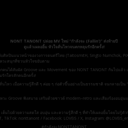
NONT TANONT ปล่อย MV ใหม่ “กำลังจะ (Fallin’)” ส่งท้ายปี
ดูแล้วเผลอยิ้ม หัวใจสั่นไหวจนตกหลุมรักอีกครั้ง!
กับศิลปินแนวหน้าของวงการดนตรีไทย (TaitosmitH, Singto Numchok, PiXX
ังหวะสนุกที่ชวนหัวใจขยับตาม
้ทุกคนได้สัมผัส Groove และ Movement ของ NONT TANONT กันไปแล้ว แต่ใน
มรักใครสักคนอีกครั้ง!
่มสั่นไหว เมื่อความรู้สึกดี ๆ ค่อย ๆ ก่อตัวขึ้นอย่างเป็นธรรมชาติ จนกลายเป
หวะ Groove ฟังสบาย เสริมด้วยซาวด์ modern–retro และเสียงร้องอบอุ่
รั้ง เต็มไปด้วยความสดใส อบอุ่น และความรู้สึกดี ๆ ที่ทำให้เผลอยิ้มโดยไม่รู้
ikTok: nonttanont / Facebook: LOVEiS / X, Instagram: @LOVEiS_e
#กำลังจะNONTTANONT