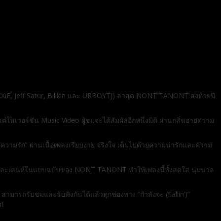
iE, Jeff Satur, Billkin และ URBOYTJ) ล่าสุด NONT TANONT ส่งท้ายปี
เวอร์ชัน Music Video ผู้ชมจะได้สัมผัสอีกหนึ่งมิติ ผ่านกลิ่นอายความ
็น “ความรัก” ผ่านเนื้อเพลงเรียบง่าย จริงใจ เต็มไปด้วยความน่ารักและความ
นและเสน่ห์ในแบบฉบับของ NONT TANONT ทำให้เพลงนี้ทั้งสดใส นุ่มนวล
ตัว! สามารถรับชมและรับฟังกันได้แล้วทุกช่องทาง “กำลังจะ (Fallin’)”
nt