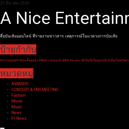
Skip
25 มีนาคม 2026
to
A Nice Entertai
content
สื่อบันเทิงออนไลน์ ที่รายงานข่าวสาร เหตุการณ์ในแวดวงการบันเทิง
ป้ายกำกับ
#การรอคอยกำลังจะสิ้นสุดลง #พิษสวาทเดอะมิวสิคัล #ละครเวทีเรื่องยิ่งใหญ่แห่งปี #เมืองไทยรัชดา
หมวดหมู่
AWARDS
CONCERT & FAN MEETING
Fashion
Movie
Music
News
Pr News