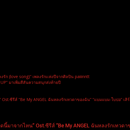
รัก (love song)” เพลงรักเเห่งปีจากศิลปิน paiiinntt
 UP” มาเพิ่มสีสันความสนุกส่งท้ายปี
t.ซีรีส์ “Be My ANGEL ฉันหลงรักเทวดาของฉัน” “แบมแบม-ใบปอ” เสิร์ฟเอ็มว
นี้มาจากไหน” Ost.ซีรีส์ “Be My ANGEL ฉันหลงรักเทวดาของฉ