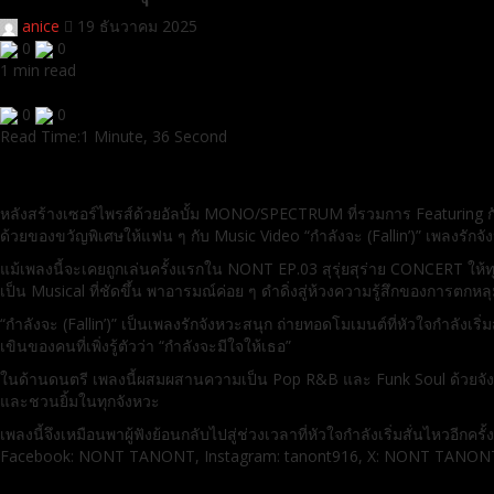
anice
19 ธันวาคม 2025
0
0
1 min read
0
0
Read Time:
1 Minute, 36 Second
หลังสร้างเซอร์ไพรส์ด้วยอัลบั้ม MONO/SPECTRUM ที่รวมการ Featuring 
ด้วยของขวัญพิเศษให้แฟน ๆ กับ Music Video “กำลังจะ (Fallin’)” เพลงรักจ
แม้เพลงนี้จะเคยถูกเล่นครั้งแรกใน NONT EP.03 สุรุ่ยสุร่าย CONCERT ให
เป็น Musical ที่ชัดขึ้น พาอารมณ์ค่อย ๆ ดำดิ่งสู่ห้วงความรู้สึกของการตกหลุ
“กำลังจะ (Fallin’)” เป็นเพลงรักจังหวะสนุก ถ่ายทอดโมเมนต์ที่หัวใจกำลังเริ
เขินของคนที่เพิ่งรู้ตัวว่า “กำลังจะมีใจให้เธอ”
ในด้านดนตรี เพลงนี้ผสมผสานความเป็น Pop R&B และ Funk Soul ด้วยจัง
และชวนยิ้มในทุกจังหวะ
เพลงนี้จึงเหมือนพาผู้ฟังย้อนกลับไปสู่ช่วงเวลาที่หัวใจกำลังเริ่มสั่นไหวอีกค
Facebook: NONT TANONT, Instagram: tanont916, X: NONT TANONT, T