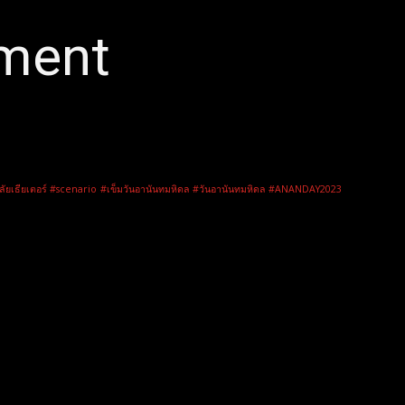
nment
ลัยเธียเตอร์ #scenario
#เข็มวันอานันทมหิดล #วันอานันทมหิดล #ANANDAY2023