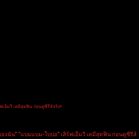
ี เคมีสุดฟิน ก่อนดูซีรีส์จริง!!
ัน” “แบมแบม-ใบปอ” เสิร์ฟเอ็มวี เคมีสุดฟิน ก่อนดูซีรีส์