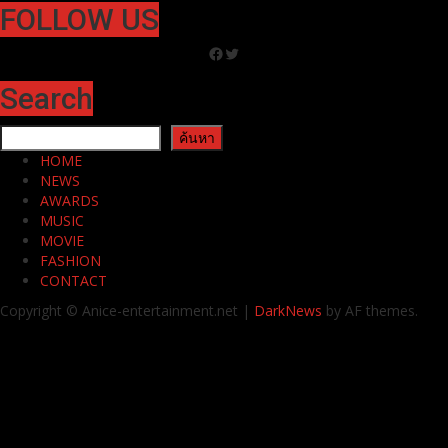
FOLLOW US
Facebook
Twitter
Search
ค้นหา
ค้นหา
HOME
NEWS
AWARDS
MUSIC
MOVIE
FASHION
CONTACT
Copyright © Anice-entertainment.net
|
DarkNews
by AF themes.