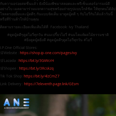
กับความอร่อยสดชื่นแล้ว ยังมีน้องพีชมาสคอตและพรีเซ็นเตอร์อารมณ์ดี
อย่างโบ เมลดามาร่วมแจกความสุขพร้อมถ่ายรูปแบบใกล้ชิด ให้ทุกคนได้อัป
โหลดรอยยิ้มและมู้ดดีๆ กันแบบจัดเต็ม มาดูดมู้ดดี ๆ กับไอวี่กันได้แล้ววันนี้
หรือที่ร้านค้าใกล้บ้านคุณ
ติดตามรายละเอียดเพิ่มเติมได้ที่ Facebook: Ivy Thailand
#ดูดมู้ดดีๆดูดไอวี่ทุกวัน #นมเปรี้ยวไอวี่ #นมโคแท้ผลไม้ธรรมชาติ
#ยิ่งดูดมู้ดยิ่งดี #ดูดมู้ดดีๆดูดไอวี่ทุกวัน #ไอวี่
I.P.One Official Stores:
🛒Website :
https://shop.ip-one.com/pages/ivy
🛒Lazada :
https://bit.ly/3GiWcrH
🛒Shopee :
https://bit.ly/3Rcskzq
Tik Tok Shop:
https://bit.ly/4lzCmZ7
Link Delivery :
https://7eleventh.page.link/GEsm