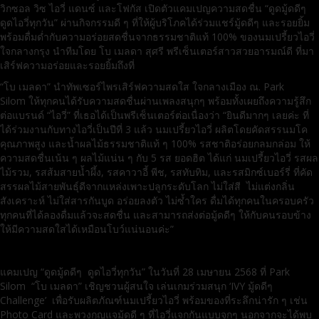
วิกซอล วิซ ไอวี่ แดนซ์ และโฟกัส เปิดตัวแคมเปญความสดชื่น “ดูดมู้ดดีๆ
ดูดไอวี่ทุกวัน” ผ่านกิจกรรมดี ๆ ที่ให้ผู้บริโภคได้ร่วมแชร์มู้ดดีๆ และรอยยิ้ม
พร้อมดื่มด่ำกับความอร่อยสดชื่นจากธรรมชาติแท้ 100% ของนมเปรี้ยวไอวี่
ใจกลางกรุง นำทีมโดย โบ เมลดา สุศรี พรีเซ็นเตอร์สาวสวยอารมณ์ดี ที่มา
เสิร์ฟความอร่อยและรอยยิ้มถึงที่
“โบ เมลดา” นำทัพเซอร์ไพรเสิร์ฟความสดใส ใจกลางเมือง ณ. Park
Silom ให้ทุกคนได้รับความสดชื่นผ่านเพลงสนุกๆ พร้อมทั้งเผยถึงความรู้สึก
ต่อแบรนด์ “ไอวี่” ที่เธอได้เป็นพรีเซ็นเตอร์ต่อเนื่องว่า “ยินดีมากๆ เลยค่ะ ที่
ได้ร่วมงานกับทางไอวี่เป็นปีที่ 3 แล้ว นมเปรี้ยวไอวี่ ผลิตโดยคัดสรรนมโค
คุณภาพสูง และน้ำผลไม้ธรรมชาติแท้ ๆ 100% รสชาติอร่อยกลมกล่อม ให้
ความสดชื่นเน้น ๆ ผลไม้แน่น ๆ กับ 5 รส ยอดฮิต ได้แก่ นมเปรี้ยวไอวี่ รสผล
ไม้รวม, รสส้มสายน้ำผึ้ง, รสคาวาอี้ พีช, รสทับทิม, และรสมิกซ์เบอร์รี่ ที่คัด
สรรผลไม้สายพันธุ์ดีจากแหล่งเพาะปลูกระดับโลก ไม่ใส่สี ไม่แต่งกลิ่น
สังเคราะห์ ไม่ใส่สารกันบูด อร่อยลงตัว ไม่ซ้ำใคร ดื่มได้ทุกคนในครอบครัว
ทุกคนที่ได้ลองดื่มแล้วจะสดชื่น และสามารถส่งต่อมู้ดดีๆ ให้กับคนรอบข้าง
ให้มีความสดใสได้เหมือนโบว์แน่นอนค่ะ”
แคมเปญ “ดูดมู้ดดีๆ ดูดไอวี่ทุกวัน” ในวันที่ 28 เมษายน 2568 ที่ Park
Silom “โบ เมลดา” เชิญชวนผู้สนใจ เล่นเกมร่วมสนุก ‘IVY มู้ดดีๆ
Challenge’ เพื่อรับผลิตภัณฑ์นมเปรี้ยวไอวี่ พร้อมของที่ระลึกน่ารัก ๆ เช่น
Photo Card และพวงกุญแจมู้ดดี ๆ ที่ไอวี่แจกกันแบบจุกๆ นอกจากจะได้พบ