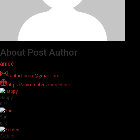
About Post Author
anice
contact.anice@gmail.com
https://anice-entertainment.net
Happy
0
%
Sad
0
%
Excited