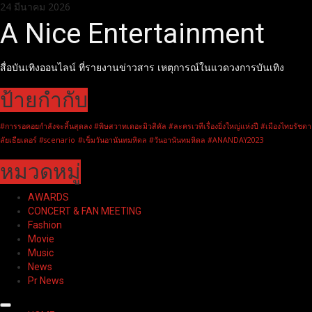
Skip
24 มีนาคม 2026
to
A Nice Entertainment
content
สื่อบันเทิงออนไลน์ ที่รายงานข่าวสาร เหตุการณ์ในแวดวงการบันเทิง
ป้ายกำกับ
#การรอคอยกำลังจะสิ้นสุดลง #พิษสวาทเดอะมิวสิคัล #ละครเวทีเรื่องยิ่งใหญ่แห่งปี #เมืองไทยรัชดา
ลัยเธียเตอร์ #scenario
#เข็มวันอานันทมหิดล #วันอานันทมหิดล #ANANDAY2023
หมวดหมู่
AWARDS
CONCERT & FAN MEETING
Fashion
Movie
Music
News
Pr News
Primary