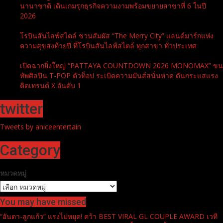
นานาชาติ เดินเกมรุกธุรกิจความงามพร้อมขยายสาขาที่ 6 ในปี
2026
โรบินสันไลฟ์สไตล์ ชวนสัมผัส “The Merry City” แลนด์มาร์กแห่ง
ความสุขส่งท้ายปี ที่โรบินสันไลฟ์สไตล์ ทุกสาขา ทั่วประเทศ
เปิดฉากยิ่งใหญ่ “PATTAYA COUNTDOWN 2026 MONOMAX” ขน
ทัพศิลปิน T-POP ตัวท็อป ระเบิดความมันส์สนั่นหาด ดันกระแสแรง
ติดเทรนด์ X อันดับ 1
twitter
Tweets by aniceentertain
Category
หมวดหมู่
You may have missed
“อันดา-ลูกแก้ว” แรงไม่หยุด! คว้า BEST VIRAL GL COUPLE AWARD เวที