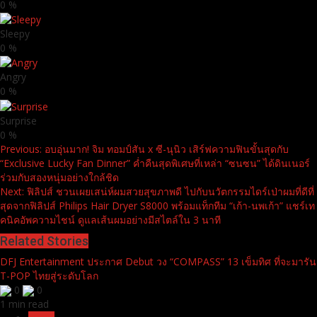
0
%
Sleepy
0
%
Angry
0
%
Surprise
0
%
Continue
Previous:
อบอุ่นมาก! จิม ทอมป์สัน x ซี-นุนิว เสิร์ฟความฟินขั้นสุดกับ
“Exclusive Lucky Fan Dinner” ค่ำคืนสุดพิเศษที่เหล่า “ซนซน” ได้ดินเนอร์
Reading
ร่วมกับสองหนุ่มอย่างใกล้ชิด
Next:
ฟิลิปส์ ชวนเผยเสน่ห์ผมสวยสุขภาพดี ไปกับนวัตกรรมไดร์เป่าผมที่ดีที่
สุดจากฟิลิปส์ Philips Hair Dryer S8000 พร้อมแท็กทีม “เก้า-นพเก้า” แชร์เท
คนิคอัพความไชน์ ดูแลเส้นผมอย่างมีสไตล์ใน 3 นาที
Related Stories
DFJ Entertainment ประกาศ Debut วง “COMPASS” 13 เข็มทิศ ที่จะมารัน
T-POP ไทยสู่ระดับโลก
0
0
1 min read