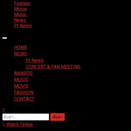
Fashion
Movie
Music
News
Pr News
Primary
Menu
HOME
NEWS
Pr News
CONCERT & FAN MEETING
AWARDS
MUSIC
MOVIE
FASHION
CONTACT
ค้นหา
สำหรับ:
Watch Online