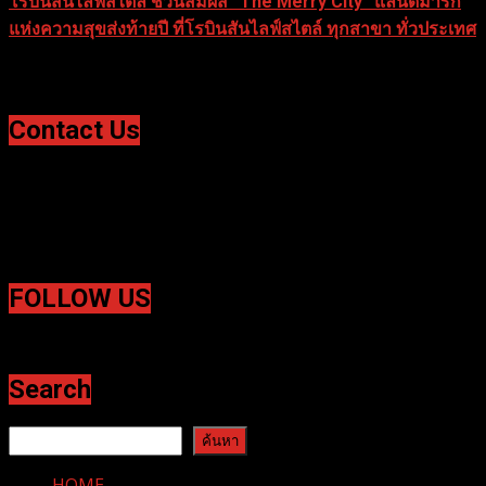
โรบินสันไลฟ์สไตล์ ชวนสัมผัส “The Merry City” แลนด์มาร์ก
แห่งความสุขส่งท้ายปี ที่โรบินสันไลฟ์สไตล์ ทุกสาขา ทั่วประเทศ
31 ธันวาคม 2025
Contact Us
Website : anice-entertainment.net
ติดต่อ ลง
ข่าวประชาสัมพันธ์ | หมายเชิญสื่อ ได้ที่
Email :
Contact.anice@gmail.com หรือ LINE : anice.entertainment
FOLLOW US
Facebook
Twitter
Search
ค้นหา
ค้นหา
HOME