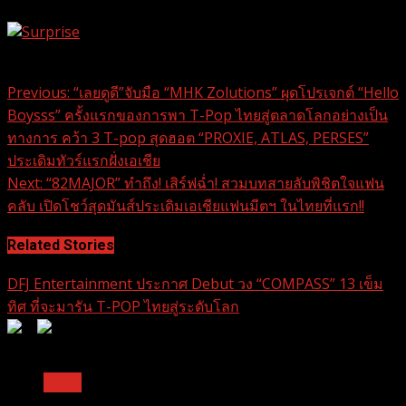
0
%
Surprise
0
%
Continue
Previous:
“เลยดูดี”จับมือ “MHK Zolutions” ผุดโปรเจกต์ “Hello
Boysss” ครั้งแรกของการพา T-Pop ไทยสู่ตลาดโลกอย่างเป็น
Reading
ทางการ คว้า 3 T-pop สุดฮอต “PROXIE, ATLAS, PERSES”
ประเดิมทัวร์แรกฝั่งเอเชีย
Next:
“82MAJOR” ทำถึง! เสิร์ฟฉ่ำ! สวมบทสายลับพิชิตใจแฟน
คลับ เปิดโชว์สุดมันส์ประเดิมเอเชียแฟนมีตฯ ในไทยที่แรก!!
Related Stories
DFJ Entertainment ประกาศ Debut วง “COMPASS” 13 เข็ม
ทิศ ที่จะมารัน T-POP ไทยสู่ระดับโลก
0
0
1 min read
News