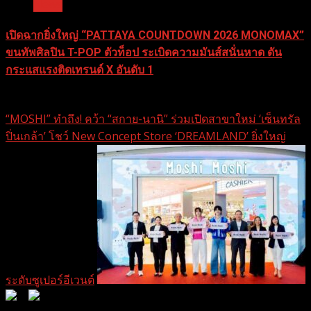
News
เปิดฉากยิ่งใหญ่ “PATTAYA COUNTDOWN 2026 MONOMAX”
ขนทัพศิลปิน T-POP ตัวท็อป ระเบิดความมันส์สนั่นหาด ดัน
กระแสแรงติดเทรนด์ X อันดับ 1
30 ธันวาคม 2025
“MOSHI” ทำถึง! คว้า “สกาย-นานิ” ร่วมเปิดสาขาใหม่ ‘เซ็นทรัล
ปิ่นเกล้า’ โชว์ New Concept Store ‘DREAMLAND’ ยิ่งใหญ่
ระดับซูเปอร์อีเวนต์
0
0