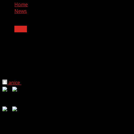
Home
News
News
DR.Ally เปิดตัวโลชั่นกันแดดรับซัมเมอร์
ดึงสองหนุ่มฮอต “เบนซ์ – กาฟิวส์” นั่ง
พรีเซ็นเตอร์คู่แรก!!
anice
10 กุมภาพันธ์ 2025
0
0
1 min read
0
0
Read Time:
2 Minute, 6 Second
DR.Ally เปิดตัวโลชั่นกันแดดรับซัมเมอร์ ดึงสองหนุ่มฮอต “เบนซ์