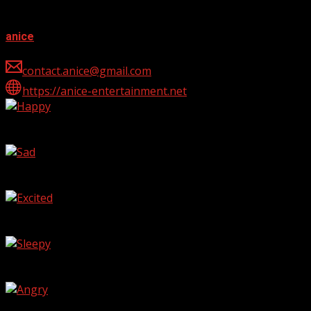
About Post Author
anice
contact.anice@gmail.com
https://anice-entertainment.net
Happy
0
%
Sad
0
%
Excited
0
%
Sleepy
0
%
Angry