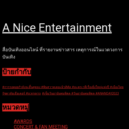
Skip
28 มีนาคม 2026
to
content
A Nice Entertainment
สื่อบันเทิงออนไลน์ ที่รายงานข่าวสาร เหตุการณ์ในแวดวงการ
บันเทิง
ป้ายกำกับ
#การรอคอยกำลังจะสิ้นสุดลง #พิษสวาทเดอะมิวสิคัล #ละครเวทีเรื่องยิ่งใหญ่แห่งปี #เมืองไทย
รัชดาลัยเธียเตอร์ #scenario
#เข็มวันอานันทมหิดล #วันอานันทมหิดล #ANANDAY2023
หมวดหมู่
AWARDS
CONCERT & FAN MEETING