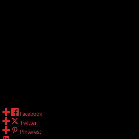
และความทรงจำที่ดีร่วมกัน
DR.Ally Sunscreen Body Lotion ยังมีกิจกรรมดี ๆ ให้ติดตาม
ตลอดทั้งปี โดยสามารถติดตามข่าวสารได้ที่ DR.Ally Official ทุก
แพลตฟอร์มโซเชียลมีเดีย และสั่งซื้อสินค้า DR.Ally Sunscreen
Body Lotion ได้ที่ Line: Dr.Ally Official , Shopee และ Lazada
#DrAllySunScreenxBenzGarfield
#DRAllySunscreenbodyLotion #DRAllybrand #DRAlly
#DRAllyThailand #BenzGarfield #BENZALERT
#Garfinpkk #เบนซ์กาฟิวส์
Share
Facebook
Twitter
Pinterest