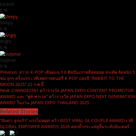
Excited
0
%
Sleepy
0
%
Angry
0
%
Surprise
0
%
Continue
Previous:
สาวก K-POP เดือดแน่ !! 6 ศิลปินเกาหลีสุดฮอต ขนทัพ จัดหนัก 5
ชม.จุกๆ ครั้งแรก เวทีเทศกาลดนตรี K-POP แห่งปี “RABBIT TO THE
Reading
MOON 2025” 22 ก.พ.นี้
Next:
CHANGE2561 คว้ารางวัล JAPAN EXPO CONTENT PROMOTOR
AWARD และ “พูห์-พาเวล” คว้ารางวัล JAPAN EXPO NEXT GENERATION
AWARD ในงาน JAPAN EXPO THAILAND 2025
Related Stories
“อันดา-ลูกแก้ว” แรงไม่หยุด! คว้า BEST VIRAL GL COUPLE AWARD เวที
GLOBAL EMPOWER AWARDS 2026 ตอกย้ำกระแสคู่จิ้นระดับอินเตอร์
0
0