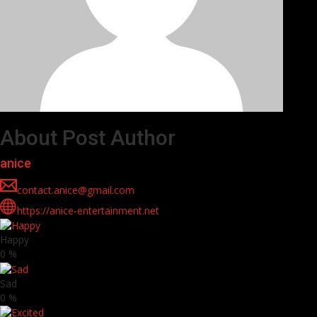
About Post Author
anice
contact.anice@gmail.com
https://anice-entertainment.net
Happy
0
%
Sad
0
%