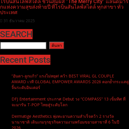
โรบินสันไลฟ์สไตล์ ชวนสัมผัส “The Merry City” แลนด์มาร์
กแห่งความสุขส่งท้ายปี ที่โรบินสันไลฟ์สไตล์ ทุกสาขา ทั่ว
ประเทศ
31 ธันวาคม 2025
SEARCH
ค้นหา
ค้นหา
Recent Posts
“อันดา-ลูกแก้ว” แรงไม่หยุด! คว้า BEST VIRAL GL COUPLE
AWARD เวที GLOBAL EMPOWER AWARDS 2026 ตอกย้ำกระแสคู่
จิ้นระดับอินเตอร์
DFJ Entertainment ประกาศ Debut วง “COMPASS” 13 เข็มทิศ ที่
จะมารัน T-POP ไทยสู่ระดับโลก
Dermatige Aesthetics พุ่งทะยานความสำเร็จคว้า 2 รางวัล
นานาชาติ เดินเกมรุกธุรกิจความงามพร้อมขยายสาขาที่ 6 ในปี
2026