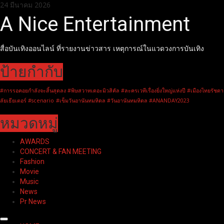
Skip
24 มีนาคม 2026
to
A Nice Entertainment
content
สื่อบันเทิงออนไลน์ ที่รายงานข่าวสาร เหตุการณ์ในแวดวงการบันเทิง
ป้ายกำกับ
#การรอคอยกำลังจะสิ้นสุดลง #พิษสวาทเดอะมิวสิคัล #ละครเวทีเรื่องยิ่งใหญ่แห่งปี #เมืองไทยรัชดา
ลัยเธียเตอร์ #scenario
#เข็มวันอานันทมหิดล #วันอานันทมหิดล #ANANDAY2023
หมวดหมู่
AWARDS
CONCERT & FAN MEETING
Fashion
Movie
Music
News
Pr News
Primary