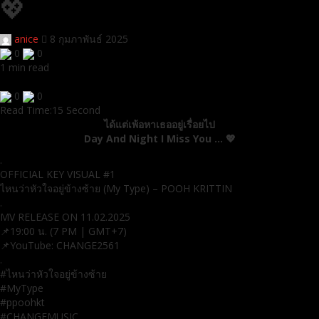
💖
anice
8 กุมภาพันธ์ 2025
0
0
1 min read
0
0
Read Time:
15 Second
ได้แต่เพ้อหาเธออยู่เรื่อยไป
Day And Night I Miss You … 💖
.
OFFICIAL KEY VISUAL #1
ไหนว่าหัวใจอยู่ข้างซ้าย (My Type) – POOH KRITTIN
.
MV RELEASE ON 11.02.2025
📌19:00 น. (7 PM | GMT+7)
📌YouTube: CHANGE2561
.
#ไหนว่าหัวใจอยู่ข้างซ้าย
#MyType
#ppoohkt
#CHANGEMUSIC