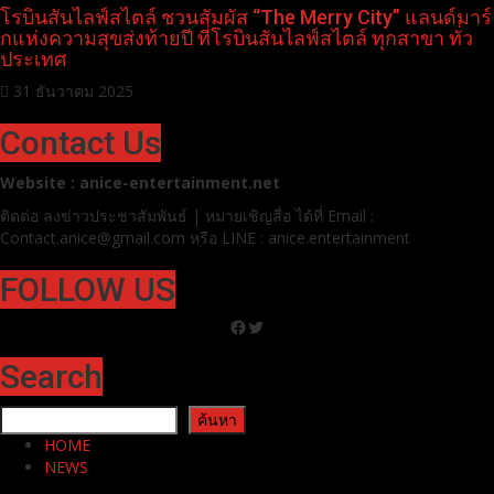
โรบินสันไลฟ์สไตล์ ชวนสัมผัส “The Merry City” แลนด์มาร์
กแห่งความสุขส่งท้ายปี ที่โรบินสันไลฟ์สไตล์ ทุกสาขา ทั่ว
ประเทศ
31 ธันวาคม 2025
Contact Us
Website : anice-entertainment.net
ติดต่อ ลง
ข่าวประชาสัมพันธ์ | หมายเชิญสื่อ ได้ที่
Email :
Contact.anice@gmail.com หรือ LINE : anice.entertainment
FOLLOW US
Facebook
Twitter
Search
ค้นหา
ค้นหา
HOME
NEWS
AWARDS