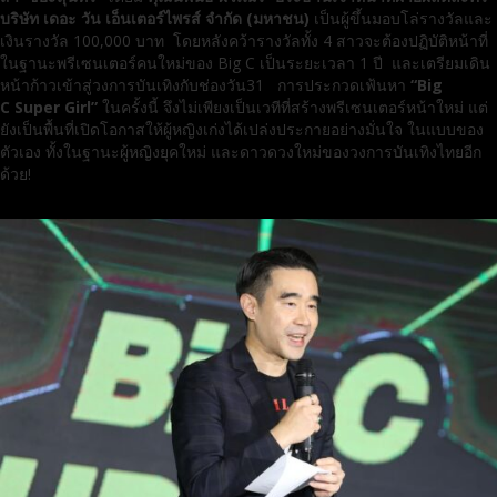
บริษัท เดอะ วัน เอ็นเตอร์ไพรส์ จำกัด (มหาชน)
เป็นผู้ขึ้นมอบโล่รางวัลและ
เงินรางวัล 100,000 บาท
โดยหลังคว้ารางวัลทั้ง 4 สาวจะต้องปฏิบัติหน้าที่
ในฐานะพรีเซนเตอร์คนใหม่ของ Big C เป็นระยะเวลา 1 ปี และเตรียมเดิน
หน้าก้าวเข้าสู่วงการบันเทิงกับช่องวัน31 การประกวดเฟ้นหา
“
Big
C Super Girl
”
ในครั้งนี้ จึงไม่เพียงเป็นเวทีที่สร้างพรีเซนเตอร์หน้าใหม่ แต่
ยังเป็นพื้นที่เปิดโอกาสให้ผู้หญิงเก่งได้เปล่งประกายอย่างมั่นใจ ในแบบของ
ตัวเอง ทั้งในฐานะผู้หญิงยุคใหม่ และดาวดวงใหม่ของวงการบันเทิงไทยอีก
ด้วย!