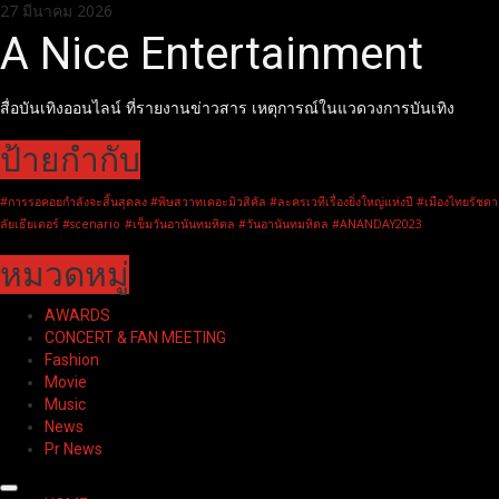
Skip
27 มีนาคม 2026
to
A Nice Entertainment
content
สื่อบันเทิงออนไลน์ ที่รายงานข่าวสาร เหตุการณ์ในแวดวงการบันเทิง
ป้ายกำกับ
#การรอคอยกำลังจะสิ้นสุดลง #พิษสวาทเดอะมิวสิคัล #ละครเวทีเรื่องยิ่งใหญ่แห่งปี #เมืองไทยรัชดา
ลัยเธียเตอร์ #scenario
#เข็มวันอานันทมหิดล #วันอานันทมหิดล #ANANDAY2023
หมวดหมู่
AWARDS
CONCERT & FAN MEETING
Fashion
Movie
Music
News
Pr News
Primary