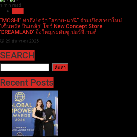
1 min read
News
“MOSHI” ทำถึง! คว้า “สกาย-นานิ” ร่วมเปิดสาขาใหม่
‘เซ็นทรัล ปิ่นเกล้า’ โชว์ New Concept Store
‘DREAMLAND’ ยิ่งใหญ่ระดับซูเปอร์อีเวนต์
29 ธันวาคม 2025
SEARCH
ค้นหา
ค้นหา
Recent Posts