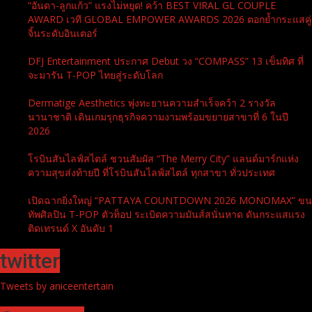
“อันดา-ลูกแก้ว” แรงไม่หยุด! คว้า BEST VIRAL GL COUPLE
AWARD เวที GLOBAL EMPOWER AWARDS 2026 ตอกย้ำกระแสคู่
จิ้นระดับอินเตอร์
DFJ Entertainment ประกาศ Debut วง “COMPASS” 13 เข็มทิศ ที่
จะมารัน T-POP ไทยสู่ระดับโลก
Dermatige Aesthetics พุ่งทะยานความสำเร็จคว้า 2 รางวัล
นานาชาติ เดินเกมรุกธุรกิจความงามพร้อมขยายสาขาที่ 6 ในปี
2026
โรบินสันไลฟ์สไตล์ ชวนสัมผัส “The Merry City” แลนด์มาร์กแห่ง
ความสุขส่งท้ายปี ที่โรบินสันไลฟ์สไตล์ ทุกสาขา ทั่วประเทศ
เปิดฉากยิ่งใหญ่ “PATTAYA COUNTDOWN 2026 MONOMAX” ขน
ทัพศิลปิน T-POP ตัวท็อป ระเบิดความมันส์สนั่นหาด ดันกระแสแรง
ติดเทรนด์ X อันดับ 1
twitter
Tweets by aniceentertain