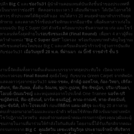
ปลีก
Big C
และ
ช่องวัน31
ผู้นำด้านคอนเทนต์บันเทิงชั้นนำของประเทศที่
เป็นมากกว่าช่องทีวี ที่ตลอดระยะเวลา 3 เดือนที่ผ่านมา ได้เปิดโอกาสให้
สาวๆ ทั่วประเทศได้พิสูจน์ตัวเอง จนได้สาว 20 คนสุดท้ายมาทำภารกิจสุด
ท้าทาย และคลาสเวิร์กช็อปเสริมทักษะจากมืออาชีพ เพื่อค้นหาสาวเก่งใน
แบบฉบับ Big C Super Girl ตัวจริง พร้อมมาประชันความสวย เก่ง และโชว์
ทาเลนท์ครั้งสุดท้ายใน
รอบชิงชนะเลิศ
(
Final Round)
เพื่อหา 4 สาวผู้ที่จะ
คว้าตำแหน่ง
“
Big C Super Girl
”
ไปครอง พร้อมรับบทบาทสำคัญในฐานะ
พรีเซนเตอร์คนใหม่ของ Big C และเตรียมเดินหน้าก้าวเข้าสู่วงการบันเทิง
กับช่องวัน31
เมื่อวันพุธที่ 28 พ.ค. ที่ผ่านมา
ณ บิ๊กซี ราชดำริ ชั้น 5
งานนี้จัดเต็มทั้งความตื่นเต้นและบรรยากาศสุดประทับใจ เปิดฉากการ
ประกวดรอบ
Final Round
สุดยิ่งใหญ่ กับขบวน Green Carpet จากทัพนัก
แสดงดาวรุ่งจากช่องวัน31
แจม-รชตะ,
ต้าห์อู๋-ออฟโรด,
ก้อง-วิทยา, เพิร์ล-
ศัจกร, พีค-ภีมพล,
ตั้งต้น-จิณภพ,
พูม่า-ภูปภพ, พีช-พิชญ์อร, ปริม-ปริณดา,
โอเบย์-ปัณณวิชญ์
และหนุ่มหล่อจากโปรเจ็กต์ One Trainee
นอร์ท-ปริ
ชญ์ดิศรณ์, ทีม-สุธีมนต์, มาร์ค-ธนณัฏฐ์, คาณ-กาณฑ์, พาย-ลัทธนันท์,
ตูน-ชัยนิติ, เก้า-โปรดเกล้า
ก่อนที่
พิธีกร แคน-อติรุจ
จะเชิญ 20 สาวสวย
ตบเท้าออกมาอวดโฉมและแนะนำตัว พร้อมใช้ทักษะที่ติวเข้มมาอย่างหนัก
โชว์ปฏิภาณไหวพริบ ตอบคำถามต่อหน้าคณะกรรมการผู้ทรงคุณวุฒิและผู้
ชมภายในงานที่มาร่วมให้กำลังใจกันคับคั่ง โดยงานนี้ได้รับเกียรติจากคณะ
กรรมการจาก
Big C
คุณอัศวิน เตชะเจริญวิกุล ประธานเจ้าหน้าที่บริหาร