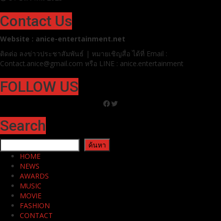
Contact Us
Website : anice-entertainment.net
ติดต่อ ลง
ข่าวประชาสัมพันธ์ | หมายเชิญสื่อ ได้ที่
Email :
Contact.anice@gmail.com หรือ LINE : anice.entertainment
FOLLOW US
Facebook
Twitter
Search
ค้นหา
ค้นหา
HOME
NEWS
AWARDS
MUSIC
MOVIE
FASHION
CONTACT