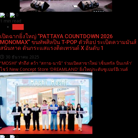
0
0
1 min read
News
เปิดฉากยิ่งใหญ่ “PATTAYA COUNTDOWN 2026
MONOMAX” ขนทัพศิลปิน T-POP ตัวท็อป ระเบิดความมันส์
สนั่นหาด ดันกระแสแรงติดเทรนด์ X อันดับ 1
30 ธันวาคม 2025
“MOSHI” ทำถึง! คว้า “สกาย-นานิ” ร่วมเปิดสาขาใหม่ ‘เซ็นทรัล ปิ่นเกล้า’
โชว์ New Concept Store ‘DREAMLAND’ ยิ่งใหญ่ระดับซูเปอร์อีเวนต์
0
0