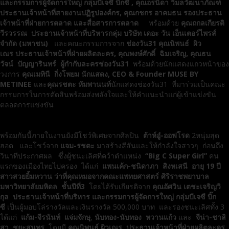
และกรรมการผู้จัดการใหญ่ กลุ่มบีเจซี บิ๊กซี
, คุณอรนิดา วิมลวัฒนาภัณฑ์
ประธานเจ้าหน้าที่สายงานปฏิรูปองค์กร, คุณกชกร อาคมธน รองประธาน
เจ้าหน้าที่ฝ่ายการตลาด และสื่อสารการตลาด
พร้อมด้วย
คุณถกลเกียรติ
วีรวรรณ ประธานเจ้าหน้าที่บริหารกลุ่ม
บริษัท เดอะ วัน เอ็นเตอร์ไพรส์
จำกัด (มหาชน)
และคณะกรรมการจาก
ช่องวัน31 คุณนิพนธ์ ผิว
เณร
ประธานเจ้าหน้าที่ฝ่ายผลิตละคร, คุณพงษ์ศักดิ์ ฉิมเจริญ, คุณธน
วัจน์ ปัญญารินทร์ ผู้กำกับละครช่องวัน31
พร้อมด้วยนักแสดงแถวหน้าของ
วงการ
คุณเมทินี กิ่งโพยม นักแสดง
, CEO & Founder MUSE BY
METINEE
และ
คุณรชตะ หัมพานนท์
นักแสดงช่องวัน31 ที่มาร่วมเป็นคณะ
กรรมการในการตัดสินพร้อมส่งพลังใจและให้คำแนะนำแก่ผู้เข้าแข่งขัน
ตลอดการแข่งขัน
พร้อมกันนี้ภายในงานยังมีโชว์พิเศษจากศิลปิน
ต้าห์อู๋-ออฟโรด
2หนุ่มสุด
ฮอต และโชว์จาก
แจม-รชตะ
มาสร้างสีสันและให้กำลังใจสาวๆ ก่อนถึง
วินาทีประกาศผล ซึ่งผู้ชนะเลิศที่คว้าตำแหน่ง
“
Big C Super Girl
”
คน
แรกของเมืองไทยไปครอง ได้แก่
แพนเค้ก
-ชนิดาภา
สิงหเสนี
อายุ 19 ปี
สาวสวยยิ้มหวาน ว่าที่คุณหมอจากคณะแพทยศาสตร์ ศิริราชพยาบาล
มหาวิทยาลัยมหิดล ชั้นปีที่3
โดยได้รับเกียรติจาก
คุณอัศวิน เตชะเจริญวิ
กุล ประธานเจ้าหน้าที่บริหาร และกรรมการผู้จัดการใหญ่ กลุ่มบีเจซี บิ๊ก
ซี
เป็นผู้มอบโล่รางวัลและเงินรางวัล 500,000 บาท และรองชนะเลิศทั้ง 3
ได้แก่
แก้ม-จีรนันท์
แจ่มจักษุ
,
นับทอง-นับทอง
หวานแก้ว
และ
จีน่า-ชาลิ
สา
ชยะสุนทร
โดยมี
คุณนิพนธ์
ผิวเณร
ประธานเจ้าหน้าที่ฝ่ายผลิตละคร