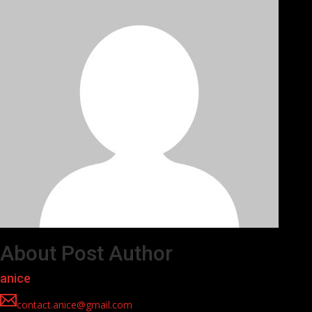
About Post Author
anice
contact.anice@gmail.com