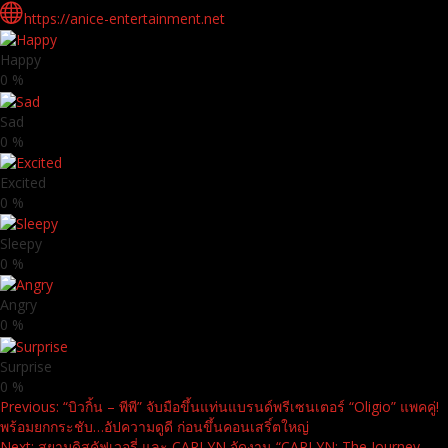
https://anice-entertainment.net
Happy
0
%
Sad
0
%
Excited
0
%
Sleepy
0
%
Angry
0
%
Surprise
0
%
Continue
Previous:
“บิวกิ้น – พีพี” จับมือขึ้นแท่นแบรนด์พรีเซนเตอร์ “Oligio” แพคคู่!
พร้อมยกกระชับ…อัปความดูดี ก่อนขึ้นคอนเสริ์ตใหญ่
Reading
Next:
สยามดิสคัฟเวอรี่ และ CARLYN จัดงาน “CARLYN: The Journey