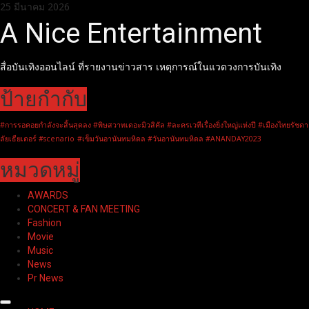
Skip
25 มีนาคม 2026
to
A Nice Entertainment
content
สื่อบันเทิงออนไลน์ ที่รายงานข่าวสาร เหตุการณ์ในแวดวงการบันเทิง
ป้ายกำกับ
#การรอคอยกำลังจะสิ้นสุดลง #พิษสวาทเดอะมิวสิคัล #ละครเวทีเรื่องยิ่งใหญ่แห่งปี #เมืองไทยรัชดา
ลัยเธียเตอร์ #scenario
#เข็มวันอานันทมหิดล #วันอานันทมหิดล #ANANDAY2023
หมวดหมู่
AWARDS
CONCERT & FAN MEETING
Fashion
Movie
Music
News
Pr News
Primary