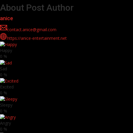
About Post Author
anice
contact.anice@gmail.com
https://anice-entertainment.net
Happy
0
%
Sad
0
%
Excited
0
%
Sleepy
0
%
Angry
0
%