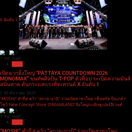
X อันดับ 1
0
0
1 min read
News
เปิดฉากยิ่งใหญ่ “PATTAYA COUNTDOWN 2026
MONOMAX” ขนทัพศิลปิน T-POP ตัวท็อป ระเบิดความมันส์
สนั่นหาด ดันกระแสแรงติดเทรนด์ X อันดับ 1
30 ธันวาคม 2025
“MOSHI” ทำถึง! คว้า “สกาย-นานิ” ร่วมเปิดสาขาใหม่ ‘เซ็นทรัล ปิ่นเกล้า’
โชว์ New Concept Store ‘DREAMLAND’ ยิ่งใหญ่ระดับซูเปอร์อีเวนต์
0
0
1 min read
News
“MOSHI” ทำถึง! คว้า “สกาย-นานิ” ร่วมเปิดสาขาใหม่