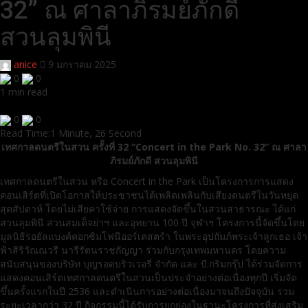
32” ณ ศาลาภิรมย์ภักดี
สวนลุมพินี
anice
9 มกราคม 2025
0
0
1 min read
0
0
Read Time:
1 Minute, 26 Second
เทศกาลดนตรีในสวน ครั้งที่ 32 “Concert in the Park No. 32” ณ ศาลา
ภิรมย์ภักดี สวนลุมพินี
เทศกาลดนตรีในสวน หรือ Concert in the Park เป็นโครงการการแสดง
คอนเสิร์ตที่เปิดโอกาสให้ประชาชนได้เพลิดเพลินกับเสียงดนตรีในวันหยุด
สุดสัปดาห์ โดยไม่เสียค่าใช้จ่าย การแสดงจัดขึ้นในสวนสาธารณะ ได้แก่
สวนลุมพินี สวนสมเด็จย่าฯ และอุทยาน 100 ปี จุฬาฯ โครงการนี้จัดขึ้นโดย
มูลนิธิรอยัลแบงค์คอกซิมโฟนีออร์เคสตร้า ในพระอุปถัมภ์พระเจ้าลูกเธอ เจ้า
ฟ้าสิริวัณณวรี นารีรัตนราชกัญญา ร่วมกับกรุงเทพมหานคร โดยความ
สนับสนุนของบริษัท บุญรอดบริวเวอรี่ จำกัด และ บี.กริมกรุ๊ป ได้ร่วมจัดการ
แสดงคอนเสิร์ตเทศกาลดนตรีในสวนเป็นประจำอย่างต่อเนื่องทุกปี เริ่มจัด
ขึ้นครั้งแรกในปี 2536 และดำเนินการอย่างต่อเนื่องมาจนถึงปัจจุบัน รวม
ระยะเวลากว่า 32 ปี กิจกรรมนี้ได้รับการยกย่องในฐานะโครงการที่ส่งเสริม