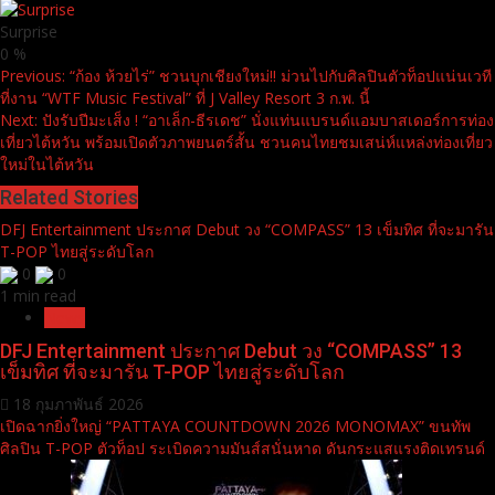
Surprise
0
%
Continue
Previous:
“ก้อง ห้วยไร่” ชวนบุกเชียงใหม่!! ม่วนไปกับศิลปินตัวท็อปแน่นเวที
ที่งาน “WTF Music Festival” ที่ J Valley Resort 3 ก.พ. นี้
Reading
Next:
ปังรับปีมะเส็ง ! “อาเล็ก-ธีรเดช” นั่งแท่นแบรนด์แอมบาสเดอร์การท่อง
เที่ยวไต้หวัน พร้อมเปิดตัวภาพยนตร์สั้น ชวนคนไทยชมเสน่ห์แหล่งท่องเที่ยว
ใหม่ในไต้หวัน
Related Stories
DFJ Entertainment ประกาศ Debut วง “COMPASS” 13 เข็มทิศ ที่จะมารัน
T-POP ไทยสู่ระดับโลก
0
0
1 min read
News
DFJ Entertainment ประกาศ Debut วง “COMPASS” 13
เข็มทิศ ที่จะมารัน T-POP ไทยสู่ระดับโลก
18 กุมภาพันธ์ 2026
เปิดฉากยิ่งใหญ่ “PATTAYA COUNTDOWN 2026 MONOMAX” ขนทัพ
ศิลปิน T-POP ตัวท็อป ระเบิดความมันส์สนั่นหาด ดันกระแสแรงติดเทรนด์