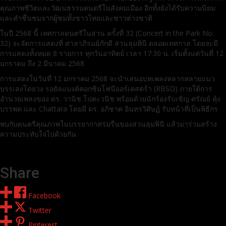
คุณภาพชีวิตและวัฒนธรรมดนตรีในสังคมเมือง อีกทั้งยังได้รับความนิยม
และคำชื่นชมจากผู้ชมทั้งชาวไทยและชาวต่างชาติ
ในปี 2568 นี้ เทศกาลดนตรีในสวน ครั้งที่ 32 (Concert in the Park No.
32) จะจัดการแสดงที่ ศาลาภิรมย์ภักดี สวนลุมพินี ตลอดเทศกาล โดยจะมี
การแสดงทั้งหมด 8 รายการ ทุกวันอาทิตย์ เวลา 17:30 น. เริ่มตั้งแต่วันที่ 12
มกราคม ถึง 2 มีนาคม 2568
การแสดงในวันที่ 12 มกราคม 2568 จะนำเสนอบทเพลงหลากหลายแนว
บรรเลงโดยวง รอยัลแบงค์คอกซิมโฟนีออร์เคสตร้า (RBSO) ภายใต้การ
อำนวยเพลงของ ดร. วานิช โปตะวนิช พร้อมด้วยนักร้องรับเชิญ ศรัณย์ คุ้ง
บรรพต และ Chattara โดยมี ดร. อภิชาต อินทรวิศิษฏ์ รับหน้าที่เป็นพิธีกร
พบกับดนตรีคุณภาพในบรรยากาศร่มรื่นของสวนลุมพินี แล้วมาร่วมสร้าง
ความประทับใจไปด้วยกัน
Share
Facebook
Twitter
Pinterest