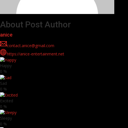
About Post Author
anice
contact.anice@gmail.com
https://anice-entertainment.net
Happy
0
%
Sad
0
%
Excited
0
%
Sleepy
0
%