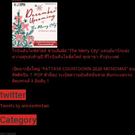
โรบินสันไลฟ์สไตล์ ชวนสัมผัส “The Merry City” แลนด์มาร์กแห่ง
ความสุขส่งท้ายปี ที่โรบินสันไลฟ์สไตล์ ทุกสาขา ทั่วประเทศ
เปิดฉากยิ่งใหญ่ “PATTAYA COUNTDOWN 2026 MONOMAX” ขน
ทัพศิลปิน T-POP ตัวท็อป ระเบิดความมันส์สนั่นหาด ดันกระแสแรง
ติดเทรนด์ X อันดับ 1
twitter
Tweets by aniceentertain
Category
หมวดหมู่