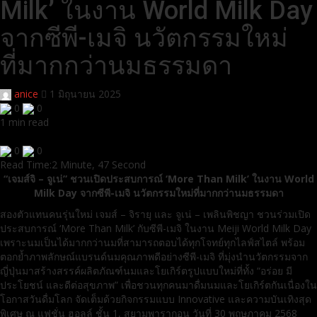
Milk’ ในงาน World Milk Day
จากซีพี-เมจิ นวัตกรรมใหม่
ที่มากกว่านมธรรมดา
anice
1 มิถุนายน 2025
0
0
1 min read
0
0
Read Time:
2 Minute, 47 Second
“เจมส์จิ – จูเน่” ชวนเปิดประสบการณ์ ‘More Than Milk’ ในงาน World
Milk Day จากซีพี-เมจิ นวัตกรรมใหม่ที่มากกว่านมธรรมดา
สองตัวแทนคนรุ่นใหม่ เจมส์ – จิรายุ และ จูเน่ – เพลินพิชญา ชวนร่วมเปิด
ประสบการณ์ ‘More Than Milk’ กับซีพี-เมจิ ในงาน Meiji World Milk Day
เพราะนมเป็นได้มากกว่านมที่สามารถตอบได้ทุกโจทย์ทุกไลฟ์สไตล์ พร้อม
ตอกย้ำภาพลักษณ์แบรนด์นมคุณภาพดีอย่างซีพี-เมจิ ที่มุ่งนำนวัตกรรมจาก
ญี่ปุ่นมาสร้างสรรค์ผลิตภัณฑ์นมและโยเกิร์ตรูปแบบใหม่ที่ทั้ง “อร่อย มี
ประโยชน์ และดีต่อสุขภาพ” เพื่อชวนทุกคนมาดื่มนมและโยเกิร์ตกันเนื่องใน
โอกาสวันดื่มโลก จัดเต็มด้วยกิจกรรมแบบ Innovative และความบันเทิงสุด
พิเศษ ณ แฟชั่น ฮอลล์ ชั้น 1, สยามพารากอน วันที่ 30 พฤษภาคม 2568