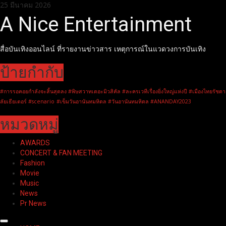
Skip
25 มีนาคม 2026
to
A Nice Entertainment
content
สื่อบันเทิงออนไลน์ ที่รายงานข่าวสาร เหตุการณ์ในแวดวงการบันเทิง
ป้ายกำกับ
#การรอคอยกำลังจะสิ้นสุดลง #พิษสวาทเดอะมิวสิคัล #ละครเวทีเรื่องยิ่งใหญ่แห่งปี #เมืองไทยรัชดา
ลัยเธียเตอร์ #scenario
#เข็มวันอานันทมหิดล #วันอานันทมหิดล #ANANDAY2023
หมวดหมู่
AWARDS
CONCERT & FAN MEETING
Fashion
Movie
Music
News
Pr News
Primary