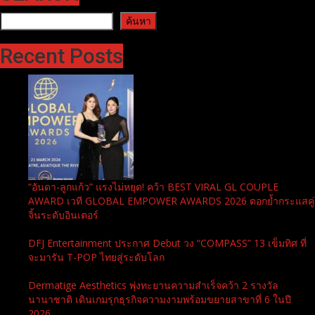
ค้นหา
ค้นหา
Recent Posts
“อันดา-ลูกแก้ว” แรงไม่หยุด! คว้า BEST VIRAL GL COUPLE
AWARD เวที GLOBAL EMPOWER AWARDS 2026 ตอกย้ำกระแสคู่
จิ้นระดับอินเตอร์
DFJ Entertainment ประกาศ Debut วง “COMPASS” 13 เข็มทิศ ที่
จะมารัน T-POP ไทยสู่ระดับโลก
Dermatige Aesthetics พุ่งทะยานความสำเร็จคว้า 2 รางวัล
นานาชาติ เดินเกมรุกธุรกิจความงามพร้อมขยายสาขาที่ 6 ในปี
2026