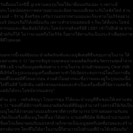
วันดื่มนมโลกปีนี้ จูเน่ชวนคนรุ่นใหม่ให้มาดื่มนมกันเยอะ ๆ เพราะมี
ประโยชน์ต่อสุขภาพหลายอย่างและมีหลายแบบที่เหมาะกับไลฟ์สไตล์ ส่วน
เจมส์ – จิรายุ ตั้งศรีสุข เสริมว่านอกจากทานนมและก็จะทานโยเกิร์ตอย่าง
เมจิ บัลแกเรียก็ได้เหมือนกัน เพราะทำจากนมสดแท้ ๆ ก็จะได้ทั้งประโยชน์
จากนมและเพิ่มเติมยังได้ประโยชน์จากจุลินทรีย์ดี LB81 เข้าไปอีกด้วย ทาน
ด้วยกันก็ได้ ไม่ว่าจะนมหรือโยเกิร์ต ก็อยากให้ทานกันเป็นประจำเพื่อสุขภาพ
ที่ดีไปตลอด
นอกจากนี้เจมส์ยังแนะนำผลิตภัณฑ์และเมนูพิเศษที่ชื่นชอบภายในงาน ให้
เหล่าแฟน ๆ ว่า “อยากเชิญชวนทุกคนมาลองผลิตภัณฑ์นวัตกรรมสุดล้ำจาก
ซีพี-เมจิ รวมถึงเมนูสุดพิเศษต่าง ๆ ภายในงาน ส่วนตัวชอบเมนู Clear milk
ที่เสิร์ฟในรูปแบบเมนูเครื่องดื่มเพราะทำให้เปิดประสบการณ์ใหม่ในการดื่ม
นมที่ไม่เคยมีที่ไหนมาก่อน ส่วนตัวไม่อยากจะเชื่อว่านมจะอยู่ในรูปแบบเนื้อ
ใสที่ไม่มีสี ไม่มีกลิ่น แต่มีรสกลมกล่อมและทำเป็นเครื่องดื่มที่ให้ความสดชื่น
แต่ยังได้ประโยชน์จากนมครบ”
ด้าน จูเน่ – เพลินพิชญา โกมลารชุน ก็ได้แนะนำเมนูที่ชื่นชอบให้เหล่าแฟน
ๆ ว่า “ชอบที่ได้มีการครีเอทเอาผลิตภัณฑ์ที่มีอยู่แล้วมาสร้างสรรค์ให้เกิดเป็น
เมนูใหม่ได้ง่ายๆอย่างนมเมจิรสชาติต่างๆที่สามารถ DIY ผสมผสานกันจน
เกิดเป็นเครื่องดื่มเมนูใหม่ขึ้นมาได้อย่าง บานอฟฟี่มิล์ค ที่เพียงนำเอานมรส
ช็อคโกแล็ตมาผสมกับนมรสกล้วยก็กลายเป็นเมนูสุดครีเอทที่อร่อยและสร้าง
สรรค์มากๆ ใครที่ไม่ได้มาในงานนี้ก็สามารถไปทำเองที่บ้านได้เหมือนกัน”