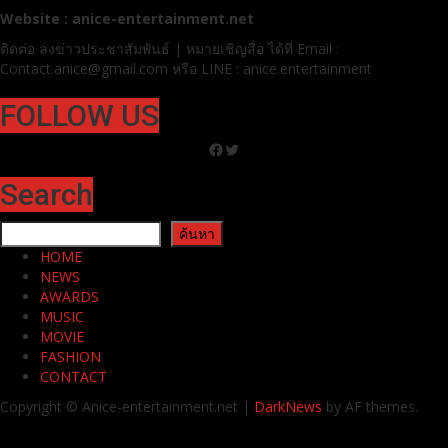
Website : anice-entertainment.net
ติดต่อ ลง
ข่าวประชาสัมพันธ์ | หมายเชิญสื่อ ได้ที่
Email :
Contact.anice@gmail.com หรือ LINE : anice.entertainment
FOLLOW US
Facebook
Twitter
Search
ค้นหา
ค้นหา
HOME
NEWS
AWARDS
MUSIC
MOVIE
FASHION
CONTACT
Copyright © Anice-entertainment.net
|
DarkNews
by AF themes.