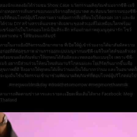
สองนักแสดงยังได้ร่วมชม Show Case นวัตกรรมผลิตภัณฑ์นมจากซีพี-เมจิ
ถ่ายทอดการเดินทางของนมเมจิจากอดีตสู่อนาคต สะท้อนนวัตกรรมของซีพี-
เมจิที่ตอบโจทย์ผู้บริโภคตามความต้องการที่เปลี่ยนไปได้ตลอดเวลา และยัง
ได้ร่วม DIY สร้างสรรค์นมรสชาติเฉพาะของตัวเองที่ไม่เหมือนใครพร้อม
แชร์ออกไปในโลกออนไลน์เป็นที่ระลึก พร้อมถ่ายภาพคู่เมนูสุดน่ารัก โชว์
เหล่าแฟน ๆ ให้ฟินจนแกล้มปริ
ภายในงานยังมีกิจกรรมอีกมากมาย ที่เปิดให้ผู้เข้าร่วมงานได้มาสัมผัสความ
อร่อยที่ดีต่อสุขภาพ ผ่านการออกแบบเมนูจากนมซีพี-เมจิในสไตล์ของตัวเอง
พร้อมขนผลิตภัณฑ์มาให้ทุกคนได้สัมผัสและทดลองกันแบบจุใจ เพราะซีพี-
เมจิ อยากมีส่วนร่วมให้คนไทยหันมาบริโภคนมและโยเกิร์ตกันมากขึ้นเพื่อ
สุขภาพที่ดี จึงอยากให้ทุกคนได้เห็นว่านมเป็นได้มากกว่านม และในอนาคตก็
จะมุ่งมั่นใช้นวัตกรรมเข้ามาช่วยพัฒนาผลิตภัณฑ์ที่ตอบโจทย์ผู้บริโภคต่อไป
#meijiworldmilkday #drinkthetomorrow #meijimorethanmilk
สามารถติดตามข่าวสารและรายละเอียดเพิ่มเติมได้ทาง Facebook: Meiji
Thailand