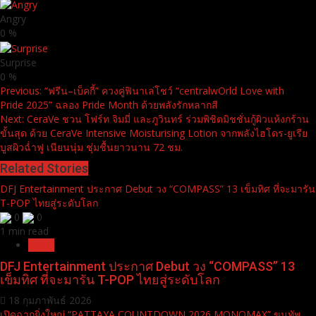
Angry
0
%
Surprise
0
%
Continue
Previous:
“ฟรีน–เบ็คกี้” ควงคู่ฟินาเล่โชว์ “centralwOrld Love with
Pride 2025” ฉลอง Pride Month ด้วยพลังรักหลากสี
Reading
Next:
CeraVe ชวน โฟร์ท จิมมี่ และภูวินทร์ ร่วมพิชิตมิชชั่นกู้ผิวแห้งกร้าน
ขั้นสุด ด้วย CeraVe Intensive Moisturising Lotion จากพลังไฮโดร-ยูเรีย
บูสผิวฉ่ำฟู เนียนนุ่ม ชุ่มชื้นยาวนาน 72 ชม.
Related Stories
DFJ Entertainment ประกาศ Debut วง “COMPASS” 13 เข็มทิศ ที่จะมารัน
T-POP ไทยสู่ระดับโลก
0
0
1 min read
News
DFJ Entertainment ประกาศ Debut วง “COMPASS” 13
เข็มทิศ ที่จะมารัน T-POP ไทยสู่ระดับโลก
18 กุมภาพันธ์ 2026
เปิดฉากยิ่งใหญ่ “PATTAYA COUNTDOWN 2026 MONOMAX” ขนทัพ