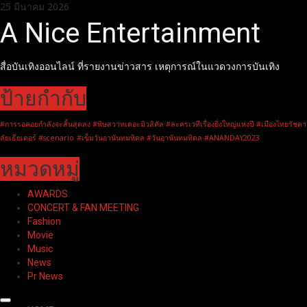
Skip
25 มีนาคม 2026
to
A Nice Entertainment
content
สื่อบันเทิงออนไลน์ ที่รายงานข่าวสาร เหตุการณ์ในแวดวงการบันเทิง
ป้ายกำกับ
#การรอคอยกำลังจะสิ้นสุดลง #พิษสวาทเดอะมิวสิคัล #ละครเวทีเรื่องยิ่งใหญ่แห่งปี #เมืองไทยรัชดา
ลัยเธียเตอร์ #scenario
#เข็มวันอานันทมหิดล #วันอานันทมหิดล #ANANDAY2023
หมวดหมู่
AWARDS
CONCERT & FAN MEETING
Fashion
Movie
Music
News
Pr News
Primary