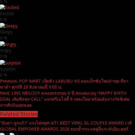
0
%
Excited
0
%
Sleepy
0
%
Angry
0
%
Surprise
0
%
Continue
Previous:
POP MART เปิดตัว LABUBU 4.0 คอลเล็กชันใหม่ล่าสุด ที่ลา
ซาด้า ศุกร์ที่ 29 สิงหาคมนี้ 9.00 น.
Reading
Next:
LINE MELODY ฉลองครบรอบ 6 ปี ส่งแคมเปญ “HAPPY BIRTH
DEAL เติมฟีลทุก CALL” แจกฟรีเมโลดี้ 6 เพลงใหม่ พร้อมลุ้นรางวัลพิเศษ
จากศิลปินสุดฮอต
Related Stories
“อันดา-ลูกแก้ว” แรงไม่หยุด! คว้า BEST VIRAL GL COUPLE AWARD เวที
GLOBAL EMPOWER AWARDS 2026 ตอกย้ำกระแสคู่จิ้นระดับอินเตอร์
0
0