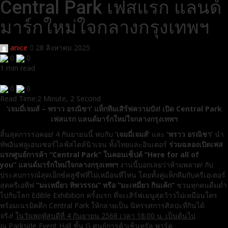
Central Park เฟสแรก แลนด์
มาร์กใหม่ใจกลางกรุงเทพฯ
anice
28 สิงหาคม 2025
0
0
1 min read
0
0
Read Time:
2 Minute, 2 Second
‘เจมมี่เจมส์ – พราว อรณิชา’ แท็กทีมเสิร์ฟความปัง! เปิด Central Park
เฟสแรก แลนด์มาร์กใหม่ใจกลางกรุงเทพฯ
สิ้นสุดการรอคอย! 4 กันยายนนี้ พบกับ
‘เจมมี่เจมส์’
และ
‘พราว อรณิชา’
นำ
ทัพอินฟลูเอนเซอร์ไลฟ์สไตล์นิวเจน ทั้งไทยและอินเตอร์
ร่วมฉลองเปิดเฟส
แรกศูนย์การค้า “
Central Park” ในคอนเซ็ปต์ “Here for all of
you” แลนด์มาร์กใหม่ใจกลางกรุงเทพฯ
งานนี้บอกเลยว่าห้ามพลาด! กับ
ประสบการณ์สุดเอ็กซ์คลูซีฟที่ไม่เหมือนที่ไหน โดยทั้งคู่แท็กทีมกับครีเอเตอร์
สุดครีเอทีฟ
“มะเหมี่ยว ทิพวรรณ” หรือ “มะเหมี่ยว กินเค้ก”
ชวนทุกคนดื่มด่ำ
ไปกับโลก Edible Exhibition ครั้งแรก ที่จะเสิร์ฟเมนูสุดว้าวไม่เหมือนใคร
พร้อมเนรมิตตึก Central Park ให้กลายเป็น นิทรรศการศิลปะที่กินได้
จริง!
ในวันพฤหัสบดีที่ 4 กันยายน 2568 เวลา 18.00 น. เป็นต้นไป
ณ
Parkside Event Hall ชั้น G ศูนย์การค้าเซ็นทรัล พาร์ค