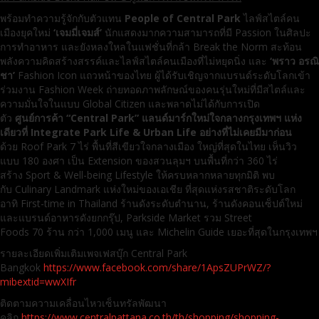
พร้อมทำความรู้จักกับตัวแทน
People of Central Park
ไลฟ์สไตล์คน
เมืองยุคใหม่
‘เจมมี่เจมส์’
นักแสดงมากความสามารถที่มี Passion ในศิลปะ
การทำอาหาร และยังหลงใหลในแฟชั่นที่กล้า Break the Norm สะท้อน
พลังความคิดสร้างสรรค์และไลฟ์สไตล์คนเมืองที่ไม่หยุดนิ่ง และ
‘พราว อรณิ
ชา’
Fashion Icon แถวหน้าของไทย ผู้ได้รับเชิญจากแบรนด์ระดับโลกเข้า
ร่วมงาน Fashion Week ถ่ายทอดภาพลักษณ์ของคนรุ่นใหม่ที่มีสไตล์และ
ความมั่นใจในแบบ Global Citizen และพลาดไม่ได้กับการเปิด
ตัว
ศูนย์การค้า “
Central Park” แลนด์มาร์กใหม่ใจกลางกรุงเทพฯ แห่ง
เดียวที่ Integrate Park Life & Urban Life อย่างที่ไม่เคยมีมาก่อน
ด้วย Roof Park 7 ไร่ พื้นที่สีเขียวใจกลางเมือง ใหญ่ที่สุดในไทย เห็นวิว
แบบ 180 องศา เป็น Extension ของสวนลุมฯ บนพื้นที่กว่า 360 ไร่
สร้าง Sport & Well-being Lifestyle ให้ครบหลากหลายทุกมิติ พบ
กับ Culinary Landmark แห่งใหม่ของเอเชีย ที่สุดแห่งรสชาติระดับโลก
อาทิ First-time in Thailand ร้านดังระดับตำนาน, ร้านดังคอนเซ็ปต์ใหม่
และแบรนด์อาหารดังยกกรุ๊ป, Parkside Market รวม Street
Foods 70 ร้าน กว่า 1,000 เมนู และ Michelin Guide เยอะที่สุดในกรุงเทพฯ
รายละเอียดเพิ่มเติมเพจเฟสบุ๊ก Central Park
Bangkok
https://www.facebook.com/share/1ApsZUPrWZ/?
mibextid=wwXIfr
ติดตามความเคลื่อนไหวเซ็นทรัลพัฒนา
คลิก
https://www.centralpattana.co.th/th/shopping/shopping-