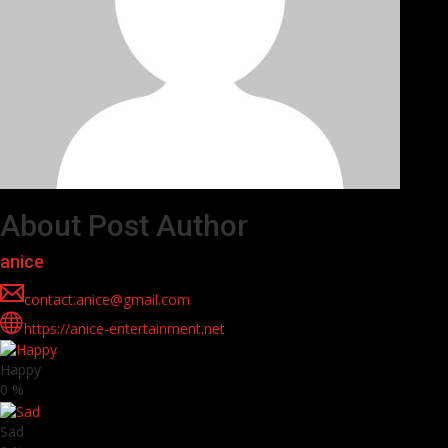
About Post Author
anice
contact.anice@gmail.com
https://anice-entertainment.net
Happy
0
%
Sad