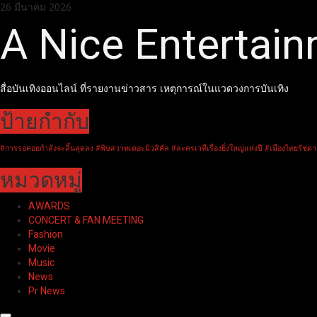
Skip
26 มีนาคม 2026
to
A Nice Entertai
content
สื่อบันเทิงออนไลน์ ที่รายงานข่าวสาร เหตุการณ์ในแวดวงการบันเทิง
ป้ายกำกับ
#การรอคอยกำลังจะสิ้นสุดลง #พิษสวาทเดอะมิวสิคัล #ละครเวทีเรื่องยิ่งใหญ่แห่งปี #เมืองไทยรัชดา
หมวดหมู่
AWARDS
CONCERT & FAN MEETING
Fashion
Movie
Music
News
Pr News