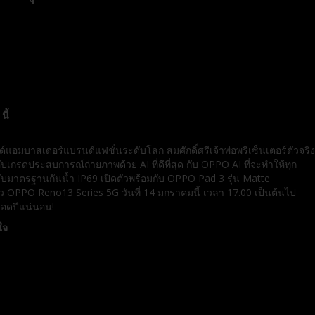
ี้
นด์แอมบาสเดอร์แบรนด์แฟชั่นระดับโลก สมศักดิ์ศรีเจ้าพ่อพรีเซ็นเตอร์ตัวจริง
เกรดประสบการณ์ถ่ายภาพด้วย AI ที่ดีที่สุด กับ OPPO AI ที่จะทำให้ทุก
งรับมาตรฐานกันน้ำ IP69 เปิดตัวพร้อมกับ OPPO Pad 3 รุ่น Matte
ว OPPO Reno13 Series 5G วันที่ 14 มกราคมนี้ เวลา 17.00 เป็นต้นไป
ลอดปีแน่นอน!
ใจ