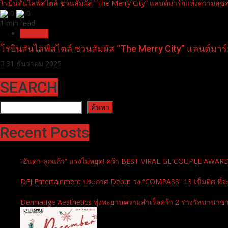
โรบินสันไลฟ์สไตล์ ชวนสัมผัส “The Merry City” แลนด์มาร์กแห่งความสุขส่ง
0
0
1 min read
Pr News
โรบินสันไลฟ์สไตล์ ชวนสัมผัส “The Merry City” แลนด์มาร์ก
31 ธันวาคม 2025
SEARCH
ค้นหา
ค้นหา
Recent Posts
“อันดา-ลูกแก้ว” แรงไม่หยุด! คว้า BEST VIRAL GL COUPLE AWA
DFJ Entertainment ประกาศ Debut วง “COMPASS” 13 เข็มทิศ ที่จ
Dermatige Aesthetics พุ่งทะยานความสำเร็จคว้า 2 รางวัลนานาชาต