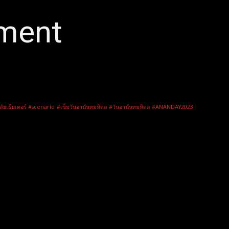
nment
ลัยเธียเตอร์ #scenario
#เข็มวันอานันทมหิดล #วันอานันทมหิดล #ANANDAY2023