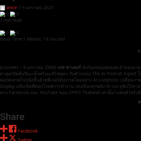
anice
9 มกราคม 2025
0
0
1 min read
0
0
Read Time:
1 Minute, 19 Second
T
(กรุงเทพฯ – 9 มกราคม 2568)
เจฟ ซาเตอร์
นักร้องหนุ่มสุดฮอตเจ้าของฉายา 
ล่าสุดเปิดต้นปีมะเส็งพร้อมเสิร์ฟสุดๆ กับตำแหน่ง The AI Portrait Exper
พอร์ตเทรตโปรยิ่งขึ้นด้วยฟีเจอร์อัปเกรดใหม่อย่าง AI Livephoto เปลี่ยนภ
Display แท็บเล็ตที่ตอบโจทย์การทำงาน ปลดล็อกทุกพลัง AI และหูฟังไร้สา
ทาง Facebook และ YouTube ของ OPPO Thailand เท่านั้น! แฟนตัวจริงห้
#
Share
Facebook
Twitter