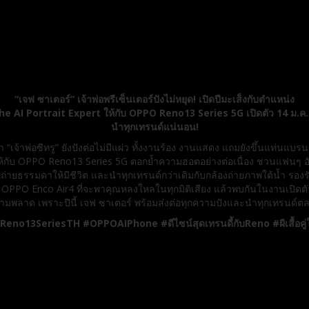
“เจฟ ซาเตอร์” เจ้าพ่อพรีเซ็นเตอร์ปังไม่หยุด! เปิดปีมะเส็งกับตำแหน่ง
he AI Portrait Expert ให้กับ OPPO Reno13 Series 5G เปิดตัว 14 ม.ค. น
นำทุกเทรนด์แน่นอน!
“เจ้าพ่อซีทรู” ยังปังต่อไม่มีแผ่ว ทั้งงานร้อง งานแสดง แถมยังขึ้นแท่นแบร
t ให้กับ OPPO Reno13 Series 5G ตอกย้ำความฮอตอย่างต่อเนื่อง ชวนแฟนๆ อัป
าพถ่ายธรรมดาให้มีชีวิต และนำทุกเทรนด์กว่าเดิมกับกล้องถ่ายภาพใต้น้ำ รอ
ย OPPO Enco Air4 ที่จะพาคุณหลงใหลในทุกมิติเสียง แล้วพบกันในงานเปิดตั
ามพลาด เพราะปีนี้ เจฟ ซาเตอร์ พร้อมส่งต่อทุกความปังและนำทุกเทรนด์ต
Reno13SeriesTH #OPPOAIPhone #ดีไซน์สุดเทรนดี้กับReno #ผีเสื้อคู่