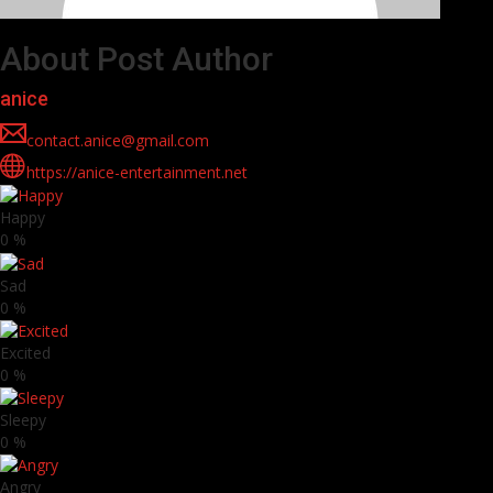
About Post Author
anice
contact.anice@gmail.com
https://anice-entertainment.net
Happy
0
%
Sad
0
%
Excited
0
%
Sleepy
0
%
Angry