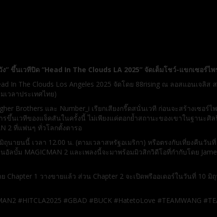
หวัง” ขึ้นเวทีปิด “Head In The Clouds LA 2025” จัดเต็มโชว์-แขกเซอร์ไ
ad In The Clouds Los Angeles 2025 จัดโดย 88rising ณ ลอสแอนเจลิส สห
 (ตามเวลาประเทศไทย)
 Higher Brothers และ Number_i เรียกเสียงกรี๊ดสนั่นเวที ก่อนจะสร้างเซ
ารขึ้นเวทีของแจ็คสันในครั้งนี้ ไม่เพียงแค่ตอกย้ำสถานะของเขาในฐานะศิลป
2 ที่แฟนๆ ทั่วโลกตั้งตารอ
่ 6 มิถุนายนนี้ เวลา 12.00 น. (ตามเวลาสหรัฐอเมริกา) หรือตรงกับเที่ยงคืนว
ยทอดผ่านอัลบั้ม MAGICMAN 2 และเพลงนี้จะมาพร้อมมิวสิกวิดีโอที่กำกับโดย 
 โดย Chapter 1 วางขายแล้ว ส่วน Chapter 2 จะเปิดพรีออเดอร์ในวันที่ 10
N2 #HITCLA2025 #GBAD #BUCK #HatetoLove #TEAMWANG #TEA