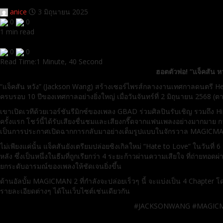
anice
3 มิถุนายน 2025
0
0
1 min read
0
0
Read Time:
1 Minute, 40 Second
ฮอตตัวพ่อ! “แจ็คสัน 
“แจ็คสัน หวัง” (Jackson Wang) สร้างเซอร์ไพรส์กลางงานเทศกาลดนตรี He
ครบรอบ 10 ปีของเทศกาลอย่างยิ่งใหญ่ เมื่อวันจันทร์ที่ 2 มิถุนายน 2568
เขาเปิดเวทีด้วยเวอร์ชันรีมิกซ์ของเพลง GBAD ร่วมศิลปินรับเชิญ รวมถึง
ครั้งแรก โชว์นี้ได้รับเสียงชื่นชมและเสียงกรี๊ดจากแฟนเพลงอย่างมากมาย ก
เป็นการประกาศเปิดฉากการกลับมาอย่างเต็มรูปแบบในจักรวาล MAGICMAN 
ไม่เพียงแค่นั้น แจ็คสันยังเตรียมปล่อยซิงเกิลใหม่ “Hate to Love” ในวันที
หลัง ซึ่งเป็นหนึ่งในธีมที่ถูกเรียกว่า 4 ระยะก้าวผ่านความเสียใจ ที่ถ่า
ยกระดับอารมณ์ของเพลงให้ชัดเจนยิ่งขึ้น
ด้านอัลบั้ม MAGICMAN 2 ที่กำลังจะปล่อยเร็วๆ นี้ จะแบ่งเป็น 4 Chapter
รายละเอียดต่างๆ ได้ในเว็บไซต์เช่นเดียวกัน
#JACKSONWANG #MAGICMA