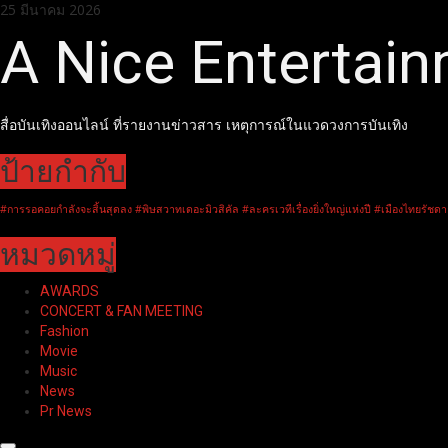
Skip
25 มีนาคม 2026
to
A Nice Entertai
content
สื่อบันเทิงออนไลน์ ที่รายงานข่าวสาร เหตุการณ์ในแวดวงการบันเทิง
ป้ายกำกับ
#การรอคอยกำลังจะสิ้นสุดลง #พิษสวาทเดอะมิวสิคัล #ละครเวทีเรื่องยิ่งใหญ่แห่งปี #เมืองไทยรัชดา
หมวดหมู่
AWARDS
CONCERT & FAN MEETING
Fashion
Movie
Music
News
Pr News