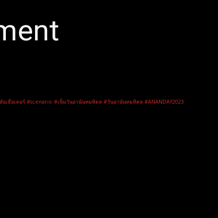
nment
ลัยเธียเตอร์ #scenario
#เข็มวันอานันทมหิดล #วันอานันทมหิดล #ANANDAY2023