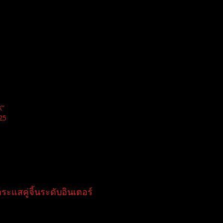
K”
25
แสคู่จิ้นระดับอินเตอร์