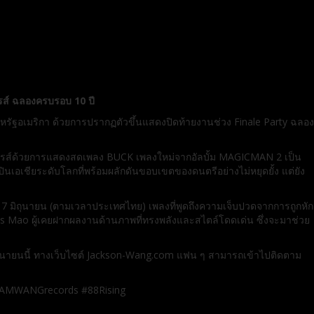
พรส์ ฉลองครบรอบ 10 ปี
รัฐอเมริกา ด้วยการปรากฏตัวขึ้นแสดงปิดท้ายงานช่วง Finale Party ฉลอง
อร์ไพรส์ด้วยการแสดงสดเพลง BUCK เพลงใหม่จากอัลบั้ม MAGICMAN 2 เป็น
ินเอเชียระดับโลกที่พร้อมผลักดันขอบเขตของดนตรีอย่างไม่หยุดยั้ง แต่ยัง
ันที่ 7 มิถุนายน (ตามเวลาประเทศไทย) เพลงที่พูดถึงความเจ็บปวดจากการถูกหัก
James Mao ผู้เคยฝากผลงานด้านภาพที่ทรงพลังและสไตล์โดดเด่น ซึ่งจะมาช่วย
 มิถุนายนนี้ ทางเว็บไซต์ Jackson-Wang.com แฟน ๆ สามารถเข้าไปติดตาม
MWANGrecords #88Rising