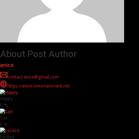
About Post Author
anice
contact.anice@gmail.com
https://anice-entertainment.net
Happy
0
%
Sad
0
%
Excited