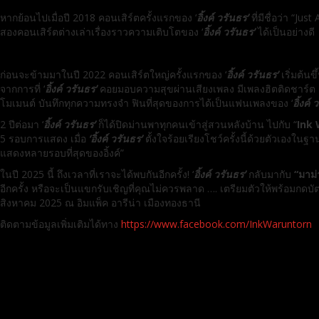
หากย้อนไปเมื่อปี 2018 คอนเสิร์ตครั้งแรกของ ‘
อิ้งค์ วรันธร
’
ที่มีชื่อว่า “J
สองคอนเสิร์ตต่างเล่าเรื่องราวความเติบโตของ ‘
อิ้งค์ วรันธร
’
ได้เป็นอย่างดี
ก่อนจะข้ามมาในปี 2022 คอนเสิร์ตใหญ่ครั้งแรกของ ‘
อิ้งค์ วรันธร
’
เริ่มต้น
จากการที่ ‘
อิ้งค์ วรันธร
’
คอยมอบความสุขผ่านเสียงเพลง มีเพลงฮิตติดชาร์ต เก
โมเมนต์ บันทึกทุกความทรงจำ ฟินที่สุดของการได้เป็นแฟนเพลงของ ‘
อิ้งค์
2 ปีต่อมา ‘
อิ้งค์ วรันธร
’
ก็ได้ปิดม่านพาทุกคนเข้าสู่สวนหลังบ้าน ไปกับ “
Ink 
5 รอบการแสดง เมื่อ
‘
อิ้งค์ วรันธร
’
ตั้งใจร้อยเรียงโชว์ครั้งนี้ด้วยตัวเองใน
แสดงหลายรอบที่สุดของอิ้งค์”
ในปี 2025 นี้ ถึงเวลาที่เราจะได้พบกันอีกครั้ง! ‘
อิ้งค์ วรันธร
’
กลับมากับ
“
มาม่
อีกครั้ง หรือจะเป็นแขกรับเชิญที่คุณไม่ควรพลาด …. เตรียมตัวให้พร้อมกดบั
สิงหาคม 2025 ณ อิมแพ็ค อารีน่า เมืองทองธานี
ติดตามข้อมูลเพิ่มเติมได้ทาง
https://www.facebook.com/InkWaruntorn