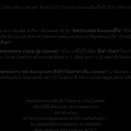
ust A Little Bliss Concert” ที่ ABOUT STUDIO และต่อเนื่องในปี 2019 “IN
ขึ้นกลาง อิมแพ็ค อารีน่า เมืองทองธานี
กับ
“INKSYLAND ดินแดนขยี้ใจ”
ที่ไ
ิดเป็นกระแส Viral หลายต่อหลายเพลง สมกับฉายาที่ทุกคนมอบให้ “เจ้าหญิงแห
 วรันธร
’
Waruntorn Close Up Concert”
ครั้งแรกที่ได้ใกล้ชิด
‘
อิ้งค์ วรันธร
’
ในบรร
ฐานะ Show Director ครั้งแรก ซุ่มซ้อมกว่า 1 เดือน ขนกว่า 22 เพลง ทั้งร้อง
า
presents Ink Waruntorn สิบปีว่าไม่เท่าตาเห็น
Concert”
มาฟังเพลง ‘
ตรพร้อมกัน 6 มิถุนายนนี้ เวลา 10 โมงตรง! ที่ The Concert Application หร
#InkWaruntornสิบปีว่าไม่เท่าตาเห็นConcert
#สิบปีนี้อิ้งค์ขอแถลง #InkWaruntorn
#มาม่าอร่อย
#TheConcertApplication #LEOรวมกันมันส์กว่า
#LoackerAllForGoodness #LINEMAN
#MuzikMove #BoxxMusic #OKD