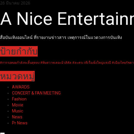
Skip
26 มีนาคม 2026
to
A Nice Entertai
content
สื่อบันเทิงออนไลน์ ที่รายงานข่าวสาร เหตุการณ์ในแวดวงการบันเทิง
ป้ายกำกับ
#การรอคอยกำลังจะสิ้นสุดลง #พิษสวาทเดอะมิวสิคัล #ละครเวทีเรื่องยิ่งใหญ่แห่งปี #เมืองไทยรัชดา
หมวดหมู่
AWARDS
CONCERT & FAN MEETING
Fashion
Movie
Music
News
Pr News