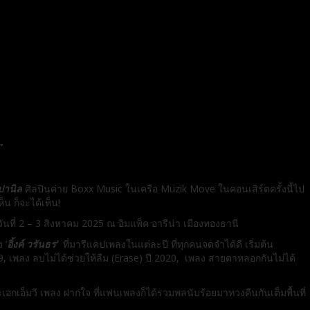
”
เปานิล
ศิลปินค่าย Boxx Music ในเครือ Muzik Move ในคอนเสิร์ตครั้งนี้ไป
็น ก็จะได้เห็น!
นที่ 2 – 3 สิงหาคม 2025 ณ อิมแพ็ค อารีน่า เมืองทองธานี
 ‘
อิ้งค์ วรันธร
’
ที่มารีแคปเพลงในแต่ละปี ที่ทุกคนจดจำได้ดี เริ่มต้น
9, เพลง ลบไม่ได้ช่วยให้ลืม (Erase) ปี 2020, เพลง สายตาหลอกกันไม่ได้
อกเอ็มวี เพลง ฝากใจ ที่แฟนเพลงก็ได้รวมพลนับร้อยมาทวงคืนกันเต็มพื้นที่