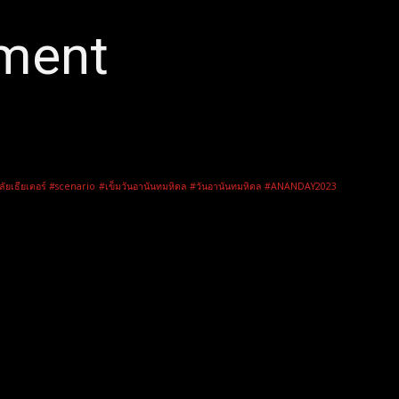
nment
ลัยเธียเตอร์ #scenario
#เข็มวันอานันทมหิดล #วันอานันทมหิดล #ANANDAY2023