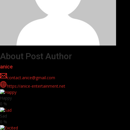
About Post Author
anice
contact.anice@gmail.com
https://anice-entertainment.net
Happy
0
%
Sad
0
%