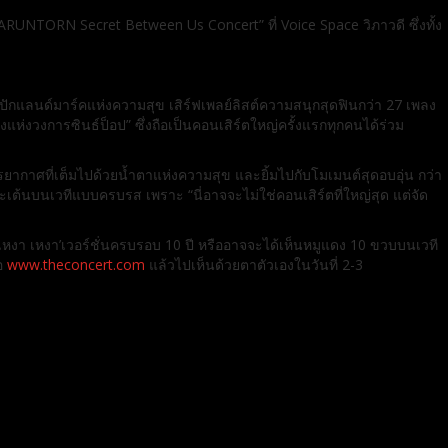
K WARUNTORN Secret Between Us Concert” ที่ Voice Space วิภาวดี ซึ่งทั้ง
ด้ปักแลนด์มาร์คแห่งความสุข เสิร์ฟเพลย์ลิสต์ความสนุกสุดฟินกว่า 27 เพลง
่งวงการซินธ์ป็อป” ซึ่งถือเป็นคอนเสิร์ตใหญ่ครั้งแรกทุกคนได้ร่วม
ยากาศที่เต็มไปด้วยน้ำตาแห่งความสุข และยิ้มไปกับโมเมนต์สุดอบอุ่น กว่า
และเต้นบนเวทีแบบครบรส เพราะ “นี่อาจจะไม่ใช่คอนเสิร์ตที่ใหญ่สุด แต่จัด
เหงา เหงา’เวอร์ชั่นครบรอบ 10 ปี หรืออาจจะได้เห็นหมูแดง 10 ขวบบนเวที
ือ
www.theconcert.com
แล้วไปเห็นด้วยตาตัวเองในวันที่ 2-3