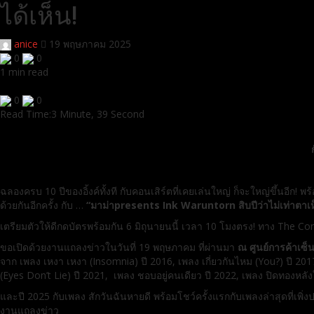
ได้เห็น!
anice
19 พฤษภาคม 2025
0
0
1 min read
0
0
Read Time:
3 Minute, 39 Second
ฉลองครบ 10 ปีของอิ้งค์ทั้งที กับคอนเสิร์ตที่เคยเล่นใหญ่ ก็จะใหญ่ขึ้นอี
ด้วยกันอีกครั้ง กับ …
“มาม่าpresents Ink Waruntorn สิบปีว่าไม่เท่าตาเ
เตรียมตัวให้ดีกดบัตรพร้อมกัน 6 มิถุนายนนี้ เวลา 10 โมงตรง! ทาง The Co
ขอเปิดด้วยงานแถลงข่าวในวันที่ 19 พฤษภาคม ที่ผ่านมา
ณ ศูนย์การค้าเซ็น
จาก เพลง เหงา เหงา (Insomnia) ปี 2016, เพลง เกี่ยวกันไหม (You?) ปี 201
(Eyes Don’t Lie) ปี 2021, เพลง ชอบอยู่คนเดียว ปี 2022, เพลง ปิดทองหลัง
และปี 2025 กับเพลง สักวันฉันหายดี พร้อมโชว์ครั้งแรกกับเพลงล่าสุดที่เ
งานแถลงข่าว