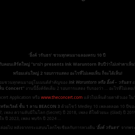
‘
อิ้งค์ วรันธร
’
ชวนทุกคนมา
ฉลองครบ 10 ปี
กับคอนเสิร์ตใหญ่
“มาม่า presents Ink Waruntorn สิบปีว่าไม่เท่าตาเห็น
พร้อมเล่นใหญ่ 2 รอบการแสดง
อะไรที่ไม่เคยเห็น ก็จะได้เห็น!
ก! พร้อมชวนทุกคนมาอยู่โมเมนต์สำคัญของ
Ink Waruntorn หรือ อิ้งค์ – วรันธร 
ห็น
Concert”
งานนี้อิ้งค์จัดเต็ม 2 รอบการแสดง รับรองว่า … อะไรที่ไม่เคยเห
ncert Application หรือ
www.theconcert.com
แล้วไปเห็นด้วยตาตัวเอง ในวั
ทรัลเวิลด์ ชั้น 1 ลาน
BEACON 3
ด้วยโชว์ Medley 10 เพลงตลอด 10 ปีของ
7, เพลง ความลับมีในโลก (Secret) ปี 2018, เพลง ดีใจด้วยนะ (Glad) ปี 201
ใจ ปี 2023, เพลง พบรัก ปี 2024 …
พิ่งปล่อยไป หลังจากกระแสบนโลกโซเชียลกับการทวงคืน ‘
อิ้งค์ วรันธร
’
จากพระเ