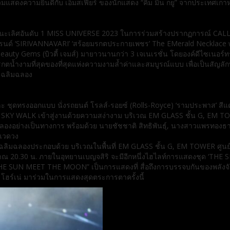
แสดงความยินดีกับ เอ็มสเฟียร์ ของนักแสดง “คิม มิน กยู” จากประเทศเกาห
ชนะเลิศอันดับ 1 MISS UNIVERSE 2023 ในการร่วมสร้างปรากฏการณ์ CALL
์ ‘SIRIVANNAVARI’ ‘สร้อยมรกตประกายเพชร’ The EMerald Necklace with
auty Gems (บิวตี้ เจมส์) มายาวนานกว่า 3 เจเนเรชั่น โดยองค์ดีไซเนอร
ตนํ้างามที่สุดของที่สุดแห่งความงามลํ้าค่าและสมบูรณ์แบบ เพื่อเป็นสัญ
เฉลิมฉลอง
ุดทรงออกแบบ นั่งรถยนต์ โรลส์-รอยซ์ (Rolls-Royce) ‘รามประพาส’ สี
KY WALK เข้าสู่งานด้วยความสง่างาม บริเวณ EM GLASS ชั้น G, EM TOWE
องอย่างเป็นทางการ พร้อมด้วย นายชัชชาติ สิทธิพันธุ์, นางสาวแพรทอง
กแวดวง
านเฉลิมฉลองประกอบด้วย บริเวณในพื้นที่ EM GLASS ชั้น G, EM TOWER ศูน
0.30 น. ภายในอุทยานเบญจสิริ จะมีอีกหนึ่งไฮไลท์การแสดงชุด ‘T
THE SUN MEET THE MOON” เป็นการแสดงที่ สื่อถึงการบรรจบกันของพลังจั
า โฮร์เน่ มาร่วมในการแสดงสุดตระการตาครั้งนี้