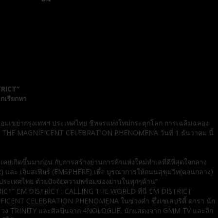
TRICT”
กเรียกหา
 พร้อมเขย่ากรุงเทพฯ ประเทศไทย ชีพจรแห่งใหม่กระตุกโลก การเฉลิมฉลอง
าน THE MAGNIFICENT CELEBRATION PHENOMENA วันที่ 1 ธันวาคม นี้
ยเกิดขึ้นมาก่อน กับการสร้างย่านการค้าแห่งใหม่ทำเลที่ดีที่สุดใจกลาง
ER) และ เอ็มสเฟียร์ (EMSPHERE) เพื่อ บูรณาการให้ถนนสุขุมวิท(ตอนกลาง)
องประเทศไทย ด้วยปัจจัยความพร้อมของย่านในทุกๆด้าน”
STRICT” EM DISTRICT : CALLING THE WORLD ที่นี่ EM DISTRICT
GNIFICENT CELEBRATION PHENOMENA ในช่วงค่ำ ซึ่งเซเลบริตี้ ดารา นัก
นพิชญา, วง TRINITY และศิลปินจาก 4NOLOGUE, นักแสดงจาก GMM TV และอีก