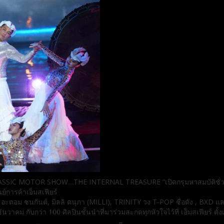
 CLASSIC MOTOR SHOW…THE INTERNAL TREASURE “เปิดกรุมหาสมบัติชั่วนิร
ย์การค้าเอ็มสเฟียร์
อะตอม ชนกันต์, มิลลิ ดนุภา (MILLI), TRINITY วง T-POP ชื่อดัง , BXD
ันวาคม กับกว่า 100 ศิลปินชั้นนำที่มาร่วมสะกดทุกหัวใจไว้ที่ เอ็มสเฟียร์ ตั้