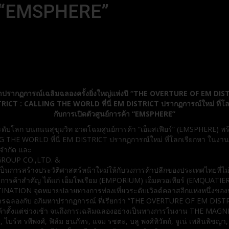
้า “EMSPHERE”
าปรากฏการณ์เฉลิมฉลองครั้งยิ่งใหญ่แห่งปี “THE OVERTURE OF EM DIS
RICT : CALLING THE WORLD ที่นี่ EM DISTRICT ปรากฏการณ์ใหม่ ที่โล
กับการเปิดตัวศูนย์การค้า “EMSPHERE”
ัญระดับโลก บนถนนสุขุมวิท อวดโฉมศูนย์การค้า “เอ็มสเฟียร์” (EMSPHERE)
 THE WORLD ที่นี่ EM DISTRICT ปรากฏการณ์ใหม่ ที่โลกเรียกหา ในง
 จำกัด และ
GROUP CO.,LTD. &
ป็นการสร้างประวัติศาสตร์หน้าใหม่ให้กับวงการค้าปลีกของประเทศไทยที่ไม่เค
 ศูนย์การค้าสำคัญ ได้แก่ เอ็มโพเรียม (EMPORIUM) เอ็มควอเทียร์ (EMQUATI
 DESTINATION จุดหมายปลายทางการท่องเที่ยวระดับเวิลด์คลาสอีกแห่งหนึ่งข
ปแบบการฉลองกับ อภิมหาปรากฏการณ์ ที่เรียกว่า “THE OVERTURE OF EM DI
ารค้าตั้งแต่ช่วงเช้า จนถึงการเฉลิมฉลองอย่างเป็นทางการในงาน THE MA
, ไบร์ท รพีพงศ์, ฟิล์ม ธนภัทร, แจม รชตะ, บลู พงศ์ทิวัตถ์, จูเน่ เพลิ