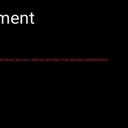
nment
ลัยเธียเตอร์ #scenario
#เข็มวันอานันทมหิดล #วันอานันทมหิดล #ANANDAY2023