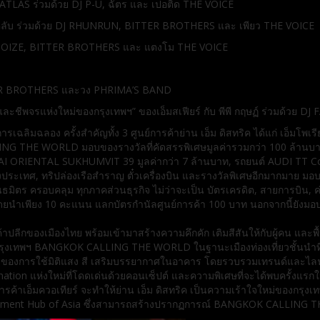
ต ATLAS ร่วมด้วย DJ P-U, ฉัตร และ เปอติ๊ด THE VOICE
อนแฟนคลับ ร่วมด้วย DJ RHUNRUN, BITTER BROTHERS และ เพียว THE VOICE
NY NOIZE, BITTER BROTHERS และ แตงโม THE VOICE
BITTER BROTHERS และวง PHRIMA’S BAND
และชีพจรแห่งใหม่ของกรุงเทพฯ” ของเอ็มสเฟียร์ กับ พีพี กฤษฏ์ ร่วมด้ว
เฉลิมฉลอง ครั้งสำคัญทั้ง 3 ศูนย์การค้าย่าน เอ็ม ดิสทริค ได้แก่ เอ็มโพ
NG THE WORLD มอบของรางวัลที่คัดสรรพิเศษมูลค่ารวมกว่า 100 ล้านบาท
PALAI ORIENTAL SUKHUMVIT 39 มูลค่ากว่า 7 ล้านบาท, รถยนต์ AUDI TT C
างประเทศ, ทริปล่องเรือสำราญ ตั๋วเครื่องบิน และรางวัลพิเศษอีกมากมาย มอบ
มิตร ครอบคลุม ทุกภาคส่วนธุรกิจ ไม่ว่าจะเป็น บัตรเครดิต, สายการบิน, ค่
ดยนำเพียง 10 คะแนน แลกบัตรกำนัลศูนย์การค้า 100 บาท นอกจากนี้ยังมอ
ค้าปลีกของเมืองไทย พร้อมเข้ามาสร้างความคึกคัก เติมสีสันให้กับผู้คน และ
รุงเทพฯ BANGKOK CALLING THE WORLD ในฐานะเมืองท่องเที่ยวชั้นนำที่น
ของการใช้มิติแสง สี เสริมบรรยากาศในอาคาร โดยรวบรวมเทรนด์และไลฟ์สไต
stination แห่งใหม่ที่โดดเด่นด้วยคอนเซ็ปต์ และความพิเศษที่จะได้พบครั้ง
ย์การค้าเอ็มควอเทียร์ จะทำให้ย่าน เอ็ม ดิสทริค เป็นความเร้าใจใหม่ของกรุ
ntertainment Hub of Asia ซึ่งสามารถสร้างปรากฏการณ์ BANGKOK CALLIN