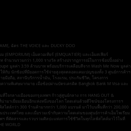
ย DJ FAME, ฉัตร THE VOICE และ DUCKY DOO
เรียม (EMPORIUM) เอ็มควอเทียร์ (EMQUATIER) และเอ็มสเฟียร์
 จำนวนรวมกว่า 1,000 รางวัล สร้างปรากฏการณ์ในการช้อปปิ้งอย่าง
oupe มูลค่า 3.59 ล้านบาท พร้อมบริการเคลือบสีจาก Wash Me Now มูลค่า
ให้กับ นักช้อปที่มียอดการใช้จ่ายสูงสุดตลอดแคมเปญของทั้ง 3 ศูนย์การค้าฯ
ายมือถือ, สถานีบริการน้ำมัน, โรงแรม, ประกันชีวิต, โครงการ
บความพิเศษมากมาย เมื่อช้อปผ่านบัตรเครดิต Bangkok Bank M Visa และ
พื้นที่ใจกลางเมืองของกรุงเทพฯ ก้าวสู่ศูนย์กลาง การ HANG OUT &
่ามาเยี่ยมเยือนอีกแห่งหนึ่งของโลก โดดเด่นด้วยดีไซน์ของโครงการฯ
ล์กว่า 300 ร้านค้ามากกว่า 1,000 แบรนด์ มาไว้บนพื้นที่กว่า 200,000
แรกในประเทศไทย และเมื่อรวมเข้ากับความโดดเด่นของศูนย์การค้าเอ็มโพเรียม
งเทพฯ ที่คัดสรรและรวบรวมศิลปะแห่งการใช้ชีวิตในทุกไลฟ์สไตล์มาไว้ในที่
G THE WORLD