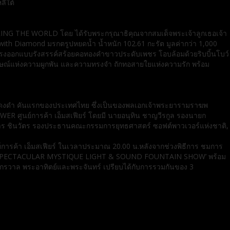
ลีใต้
ING THE WORLD โดย ได้รับพระกรุณาธิคุณจากสมเด็จพระเจ้าลูกเธอเจ้า
 Diamond มรกตรูปหยดนํ้า นํ้าหนัก 102.61 กะรัต มูลค่ากว่า 1,000
์ทรงออกแบบรังสรรค์สร้อยคอทองคําขาวประดับเพชร โอบล้อมด้วยริบบิ้นโบว์
ลักษณ์แห่งความผูกพัน และความทรงจํา ถักทอสายใยแห่งความรัก พร้อม
แดงดำ คันแรกของประเทศไทย ซึ่งเป็นของพลเอกเจ้าพระยารามราฆพ
R ศูนย์การค้า เอ็มสเฟียร์ โดยมี นายอนุทิน ชาญวีรกูล รองนายก
ธาร ชินวัตร รองประธานคณะกรรมการยุทธศาสตร์ ซอฟต์พาวเวอร์แห่งชาติ,
ย์การค้า เอ็มสเฟียร์ ในเวลาประมาณ 20.00 น.หลังจากช่วงพิธีการ ชมการ
HE SPECTACULAR MYSTIQUE LIGHT & SOUND FOUNTAIN SHOW’ พร้อม
กรวาล พระอาทิตย์และพระจันทร์ เปรียบได้กับการรวมกันของ 3