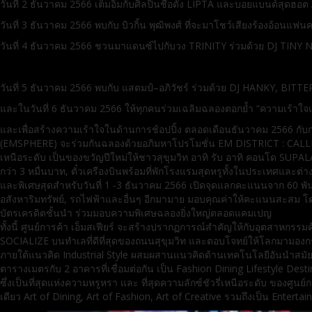
วันที่ 2 ธันวาคม 2566 เต็มอิ่มกับศิลปินชื่อดัง LIPTA และบอยแบนด์สุดฮอ
วันที่ 3 ธันวาคม 2566 พบกับ บิวกิ้น พุฒิพงศ์ ที่จะมาโชว์เสียงร้องอ้
วันที่ 4 ธันวาคม 2566 ชวนมาแดนซ์ไปกับวง TRINITY ร่วมด้วย DJ TI
วันที่ 5 ธันวาคม 2566 พบกับ แสตมป์–อภิวัชร์ ร่วมด้วย DJ HANKY, 
และในวันที่ 6 ธันวาคม 2566 ให้ทุกคนร่วมเฉลิมฉลองตอกย้ำ “ความเร้าใจ
และเพื่อสร้างความเร้าใจในด้านการช้อปปิ้ง ตลอดเดือนธันวาคม 2566 กับการ
(EMSPHERE) จะร่วมกันฉลองด้วยอภิมหาโปรโมชั่น EM DISTRICT : CALLI
เหนือระดับ เป็นของขวัญปีใหม่ให้ชาวสุขุมวิท อาทิ รับ อาทิ คอนโด SU
กว่า 3 หมื่นบาท, ตั๋วเครืองบินพร้อมที่พักโรงแรมสุดหรูทั้งในประเทศและต่
และพิเศษสุดสำหรับวันที่ 1 -3 ธันวาคม 2566 เปิดจุดแลกคะแนนจาก 60 พันธ
อสังหาริมทรัพย์, รถไฟฟ้าและอื่นๆ อีกมามาย มอบคุณค่าให้คะแนนสะสม โ
บัตรเครดิตชั้นนำ ร่วมมอบความพิเศษฉลองยิ่งใหญ่ตลอดแคมเปญ
ทั้งนี้ ศูนย์การค้า เอ็มสเฟียร์ จะสร้างปรากฏการณ์สำคัญให้กับอุตสาหกรรม
SOCIALIZE บนทำเลที่ดีที่สุดของถนนสุขุมวิท และตอบโจทย์ให้โลกมามองก
ภายใต้แนวคิด Industrial Style ผสมผสานแนวคิดด้านเทคโนโลยีอันนำสมัย
ตารางเมตรกับ 2 อาคารที่เชื่อมต่อกัน เป็น Fashion Dining Lifestyle De
ซึ่งเป็นที่สุดแห่งความหรูหรา และ ที่สุดความลักซ์ชัวรี่เหนือระดับ ของศูน
เดียว Art of Dining, Art of Fashion, Art of Creative รวมถึงเป็น E