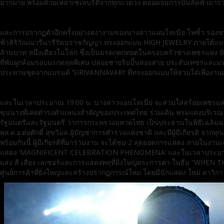
มากมาย พร้อมด้วยเหล่าเซเลบริตี้จากทุกแวดวง ตลอดจนการบินลัดฟ้ามาร่วม
และการปรากฏตัวอีกครั้งอย่างสง่างามของนางสาวแอนโทเนีย โพซิ้ว รอง
ฟ้าสิริวัณณวรีนารีรัตนราชกัญญา ทรงออกแบบ HIGH JEWELRY ภายใต้แบรนด
ล้านบาท หนึ่งเดียวในโลก ซึ่งเป็นมรดกตกทอดในครอบครัวช่างเพชรแห่ง Be
ที่พันผูกล้อมรอบมรกตสุดพิเศษ ปล่อยชายริบบิ้นสองสาย ประดับเพชรและมรก
ประทานชุดจากแบรนด์ ‘SIRIVANNAVARI’ ที่ทรงออกแบบให้สวมใส่เพื่องาน
และในเวลาประมาณ 19.00 น. นางสาวแอนโทเนีย จะสวมใส่สร้อยเพชรและ ช
ขุนนางที่เคยดำรงตำแหน่งสำคัญของประเทศไทย ร่วมเดิน พรมแดงบริเวณ S
รัฐมนตรีและรัฐมนตรี ว่าการกระทรวงมหาดไทย เป็นประธานในพิธีเฉลิมฉล
พล.ต.อ.ต่อศักดิ์ สุขวิมล ผู้บัญชาการตำรวจแห่งชาติ และมีผู้มีเกียรติ จากทุ
พร้อมกันนี้ ผู้มีเกียรติที่มาร่วมงาน จะได้ชม 2 สุดยอดการแสดง ภายในง
แสดง ‘MAGNIFICENT CELEBRATION PHENOMENA’ และในเวลาประมาณ 2
แสง สี เสียง เลเซอร์และการแสดงพลุที่ยิ่งใหญ่ตระการตา ในธีม “WHEN 
ศูนย์การค้าที่ยิ่งใหญ่และสร้างปรากฏการณ์ใหม่ โดยมีนักแสดง ใหม่ ดาวิก