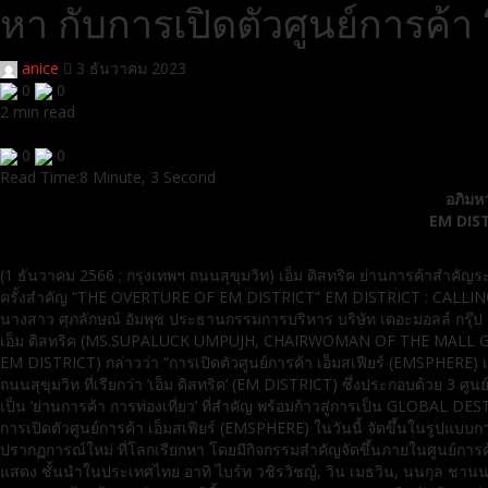
หา กับการเปิดตัวศูนย์การค
anice
3 ธันวาคม 2023
0
0
2 min read
0
0
Read Time:
8 Minute, 3 Second
อภิมห
EM DIST
(1 ธันวาคม 2566 ; กรุงเทพฯ ถนนสุขุมวิท) เอ็ม ดิสทริค ย่านการค้าสำค
ครั้งสำคัญ “THE OVERTURE OF EM DISTRICT” EM DISTRICT : CALLING
นางสาว ศุภลักษณ์ อัมพุช ประธานกรรมการบริหาร บริษัท เดอะมอลล์ กรุ๊ป
เอ็ม ดิสทริค (MS.SUPALUCK UMPUJH, CHAIRWOMAN OF THE MALL 
EM DISTRICT) กล่าวว่า “การเปิดตัวศูนย์การค้า เอ็มสเฟียร์ (EMSPHERE) เ
ถนนสุขุมวิท ที่เรียกว่า ‘เอ็ม ดิสทริค’ (EM DISTRICT) ซึ่งประกอบด้วย 3
เป็น ‘ย่านการค้า การท่องเที่ยว’ ที่สำคัญ พร้อมก้าวสู่การเป็น GLOBAL
การเปิดตัวศูนย์การค้า เอ็มสเฟียร์ (EMSPHERE) ในวันนี้ จัดขึ้นในรู
ปรากฏการณ์ใหม่ ที่โลกเรียกหา โดยมีกิจกรรมสำคัญจัดขึ้นภายในศูนย์ก
แสดง ชั้นนำในประเทศไทย อาทิ ไบร์ท วชิรวิชญ์, วิน เมธวิน, นนกุล ชานน