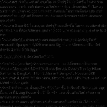
▪ โรงแรมเชอราตัน แกรนด์ สุขุมวิท, อะ ลักซ์ชูรี คอลเล็คชั่น โฮเทล ร่วม
มอบประสบการณ์การพักผ่อนแบบเวิลด์คลาส ด้วยแพ็กเกจห้องพัก ‘Luxury
Suite’ 1 คืน มูลค่า 40,000 บาท พร้อมสิทธิประโยชน์สุดเอ็กซ์คลูซีฟ อาทิ
อาหารเช้าแบบกูร์เมต์ ค็อกเทลยามเย็น และบริการบัตเลอร์ส่วนตัวตลอด
การเข้าพัก
▪ โรงแรม ดิ แอทธินี โฮเทล, อะ ลักซ์ชูรี คอลเล็คชั่น โฮเทล มอบบัตรกำนัล
เข้าพัก 2 คืน ที่ห้อง Athenee มูลค่า 15,000 บาท พร้อมอาหารเช้าสำหรับ 2
ท่าน
▪ โรงแรมคิมป์ตัน มาลัย กรุงเทพฯ มอบแพ็กเกจสปาสุดเอ็กซ์คลูซีฟ ที่
Amaranth Spa มูลค่า 4,329 บาท และ Signature Afternoon Tea Set
สำหรับ 2 ท่าน ที่ Ms.Jigger
2. อิ่มอร่อยกับรสชาติระดับเวิลด์คลาส
▪ บัตรกำนัล (voucher) รับประทานอาหาร และ Afternoon Tea จาก
โรงแรม Mövenpick BDMS Wellness Resort, DoubleTree by Hilton
Sukhumvit Bangkok, Hilton Sukhumvit Bangkok, Novotel BKK
Sukhumvit 4, Mercure BKK Siam, Mercure BKK Sukhumvit 24 และ Le
Méridien Bangkok
▪ รับฟรี ชาไทย และ น้ำสมุนไพร ที่ Lofter ชั้น 6 เซ็นทรัลชิดลม และ สมูท
ตี้มะม่วง ที่ Living House ชั้น 7 เซ็นทรัล แอท เซ็นทรัลเวิลด์ เติมความ
สดชื่นระหว่างช้อปปิ้ง
▪ พิเศษ! รับส่วนลดเมนูที่กำหนดกับร้านอาหารในเครือ CRG ได้แก่ KFC,
Pepper Lunch, Mister Donut, Arigato, Auntie Anne’s และ Cold Stone