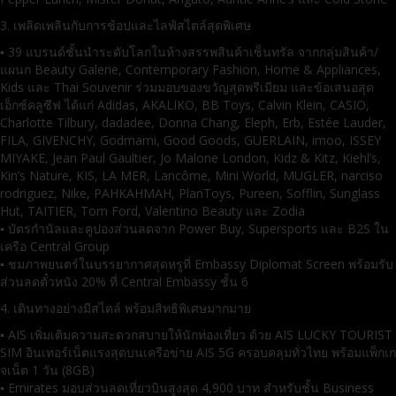
3. เพลิดเพลินกับการช้อปและไลฟ์สไตล์สุดพิเศษ
▪ 39 แบรนด์ชั้นนำระดับโลกในห้างสรรพสินค้าเซ็นทรัล จากกลุ่มสินค้า/
แผนก Beauty Galerie, Contemporary Fashion, Home & Appliances,
Kids และ Thai Souvenir ร่วมมอบของขวัญสุดพรีเมียม และข้อเสนอสุด
เอ็กซ์คลูซีฟ ได้แก่ Adidas, AKALIKO, BB Toys, Calvin Klein, CASIO,
Charlotte Tilbury, dadadee, Donna Chang, Eleph, Erb, Estée Lauder,
FILA, GIVENCHY, Godmami, Good Goods, GUERLAIN, imoo, ISSEY
MIYAKE, Jean Paul Gaultier, Jo Malone London, Kidz & Kitz, Kiehl’s,
Kin’s Nature, KIS, LA MER, Lancôme, Mini World, MUGLER, narciso
rodriguez, Nike, PAHKAHMAH, PlanToys, Pureen, Sofflin, Sunglass
Hut, TAITIER, Tom Ford, Valentino Beauty และ Zodia
▪ บัตรกำนัลและคูปองส่วนลดจาก Power Buy, Supersports และ B2S ใน
เครือ Central Group
▪ ชมภาพยนตร์ในบรรยากาศสุดหรูที่ Embassy Diplomat Screen พร้อมรับ
ส่วนลดตั๋วหนัง 20% ที่ Central Embassy ชั้น 6
4. เดินทางอย่างมีสไตล์ พร้อมสิทธิพิเศษมากมาย
▪ AIS เพิ่มเติมความสะดวกสบายให้นักท่องเที่ยว ด้วย AIS LUCKY TOURIST
SIM อินเทอร์เน็ตแรงสุดบนเครือข่าย AIS 5G ครอบคลุมทั่วไทย พร้อมแพ็กเก
จเน็ต 1 วัน (8GB)
▪ Emirates มอบส่วนลดเที่ยวบินสูงสุด 4,900 บาท สำหรับชั้น Business