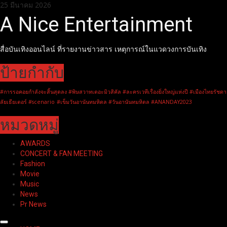
Skip
25 มีนาคม 2026
to
A Nice Entertainment
content
สื่อบันเทิงออนไลน์ ที่รายงานข่าวสาร เหตุการณ์ในแวดวงการบันเทิง
ป้ายกำกับ
#การรอคอยกำลังจะสิ้นสุดลง #พิษสวาทเดอะมิวสิคัล #ละครเวทีเรื่องยิ่งใหญ่แห่งปี #เมืองไทยรัชดา
ลัยเธียเตอร์ #scenario
#เข็มวันอานันทมหิดล #วันอานันทมหิดล #ANANDAY2023
หมวดหมู่
AWARDS
CONCERT & FAN MEETING
Fashion
Movie
Music
News
Pr News
Primary