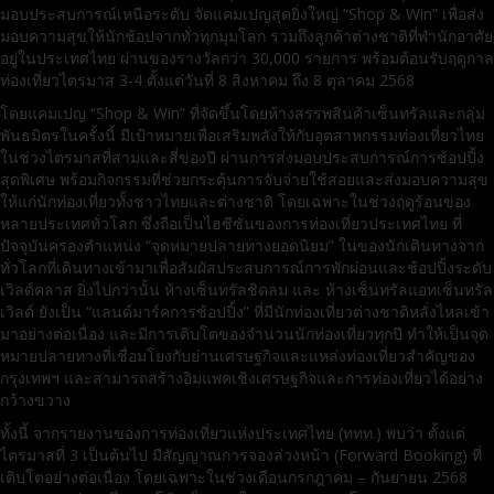
มอบประสบการณ์เหนือระดับ จัดแคมเปญสุดยิ่งใหญ่ “Shop & Win” เพื่อส่ง
มอบความสุขให้นักช้อปจากทั่วทุกมุมโลก รวมถึงลูกค้าต่างชาติที่พำนักอาศัย
อยู่ในประเทศไทย ผ่านของรางวัลกว่า 30,000 รายการ พร้อมต้อนรับฤดูกาล
ท่องเที่ยวไตรมาส 3-4 ตั้งแต่วันที่ 8 สิงหาคม ถึง 8 ตุลาคม 2568
โดยแคมเปญ “Shop & Win” ที่จัดขึ้นโดยห้างสรรพสินค้าเซ็นทรัลและกลุ่ม
พันธมิตรในครั้งนี้ มีเป้าหมายเพื่อเสริมพลังให้กับอุตสาหกรรมท่องเที่ยวไทย
ในช่วงไตรมาสที่สามและสี่ของปี ผ่านการส่งมอบประสบการณ์การช้อปปิ้ง
สุดพิเศษ พร้อมกิจกรรมที่ช่วยกระตุ้นการจับจ่ายใช้สอยและส่งมอบความสุข
ให้แก่นักท่องเที่ยวทั้งชาวไทยและต่างชาติ โดยเฉพาะในช่วงฤดูร้อนของ
หลายประเทศทั่วโลก ซึ่งถือเป็นไฮซีซั่นของการท่องเที่ยวประเทศไทย ที่
ปัจจุบันครองตำแหน่ง “จุดหมายปลายทางยอดนิยม” ในของนักเดินทางจาก
ทั่วโลกที่เดินทางเข้ามาเพื่อสัมผัสประสบการณ์การพักผ่อนและช้อปปิ้งระดับ
เวิลด์คลาส ยิ่งไปกว่านั้น ห้างเซ็นทรัลชิดลม และ ห้างเซ็นทรัลแอทเซ็นทรัล
เวิลด์ ยังเป็น “แลนด์มาร์คการช้อปปิ้ง” ที่มีนักท่องเที่ยวต่างชาติหลั่งไหลเข้า
มาอย่างต่อเนื่อง และมีการเติบโตของจำนวนนักท่องเที่ยวทุกปี ทำให้เป็นจุด
หมายปลายทางที่เชื่อมโยงกับย่านเศรษฐกิจและแหล่งท่องเที่ยวสำคัญของ
กรุงเทพฯ และสามารถสร้างอิมแพคเชิงเศรษฐกิจและการท่องเที่ยวได้อย่าง
กว้างขวาง
ทั้งนี้ จากรายงานของการท่องเที่ยวแห่งประเทศไทย (ททท.) พบว่า ตั้งแต่
ไตรมาสที่ 3 เป็นต้นไป มีสัญญาณการจองล่วงหน้า (Forward Booking) ที่
เติบโตอย่างต่อเนื่อง โดยเฉพาะในช่วงเดือนกรกฎาคม – กันยายน 2568