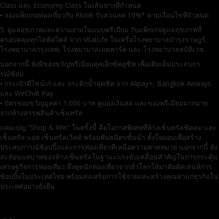
Class และ Economy Class ในเส้นทางที่กำหนด
▪ จองแพ็กเกจท่องเที่ยวกับ Klook รับส่วนลด 10%* ตามเงื่อนไขที่กำหนด
5. ดูแลสุขภาพและความงามในแบบพรีเมียม กับแพ็กเกจดูแลสุขภาพที่
ครอบคลุมทุกไลฟ์สไตล์ จาก VitalLife ในเครือโรงพยาบาลบำรุงราษฎร์,
โรงพยาบาลกรุงเทพ, โรงพยาบาลเมดพาร์ค และ โรงพยาบาลสมิติเวช
นอกจากนี้ ยังมีของขวัญพรีเมียมสุดเอ็กซ์คลูซีฟ เพื่อเติมเต็มประสบกา
รณ์ช้อป
▪ กระเป๋าดีไซน์เก๋ และ กระติกน้ำสุดชิค จาก Alipay+, Bangkok Airways
และ WeChat Pay
▪ บัตรของขวัญมูลค่า 1,000 บาท คูปองเงินสด และของพรีเมียมมากมาย
จากห้างสรรพสินค้าเซ็นทรัล
แคมเปญ “Shop & Win” ในครั้งนี้ คือโอกาสพิเศษที่ห้างเซ็นทรัลชิดลม และ
เซ็นทรัล แอท เซ็นทรัลเวิลด์ พร้อมพันธมิตรชั้นนำ ตั้งใจมอบเพื่อสร้าง
ประสบการณ์ช้อปปิ้งและการท่องเที่ยวที่เหนือความคาดหมาย นอกจากนี้ ยัง
สะท้อนบทบาทของห้างเซ็นทรัลในฐานะแรงขับเคลื่อนสำคัญในการกระตุ้น
เศรษฐกิจการท่องเที่ยว ดึงดูดนักท่องเที่ยวจากทั่วโลกให้มาสัมผัสเสน่ห์การ
ช้อปปิ้งในประเทศไทย พร้อมส่งเสริมการใช้จ่ายและสร้างคุณค่าแก่ธุรกิจใน
ประเทศอย่างยั่งยืน