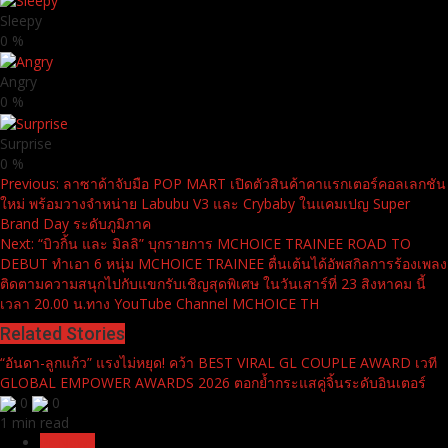
Sleepy
0
%
Angry
0
%
Surprise
0
%
Continue
Previous:
ลาซาด้าจับมือ POP MART เปิดตัวสินค้าคาแรกเตอร์คอลเลกชัน
ใหม่ พร้อมวางจำหน่าย Labubu V3 และ Crybaby ในแคมเปญ Super
Reading
Brand Day ระดับภูมิภาค
Next:
“บิวกิ้น และ มิลลิ” บุกรายการ MCHOICE TRAINEE ROAD TO
DEBUT ทำเอา 6 หนุ่ม MCHOICE TRAINEE ตื่นเต้นได้อัพสกิลการร้องเพลง
ติดตามความสนุกไปกับแขกรับเชิญสุดพิเศษ ในวันเสาร์ที่ 23 สิงหาคม นี้
เวลา 20.00 น.ทาง YouTube Channel MCHOICE TH
Related Stories
“อันดา-ลูกแก้ว” แรงไม่หยุด! คว้า BEST VIRAL GL COUPLE AWARD เวที
GLOBAL EMPOWER AWARDS 2026 ตอกย้ำกระแสคู่จิ้นระดับอินเตอร์
0
0
1 min read
Pr News