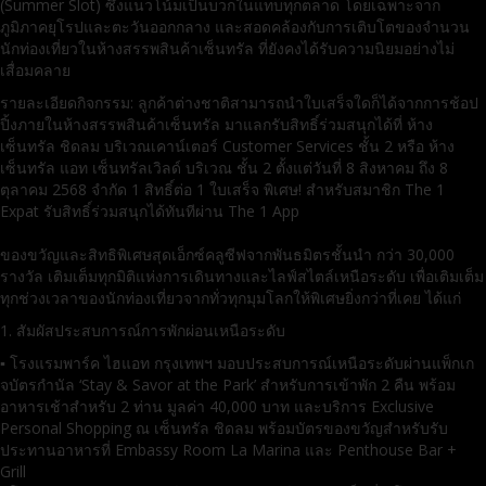
(Summer Slot) ซึ่งแนวโน้มเป็นบวกในแทบทุกตลาด โดยเฉพาะจาก
ภูมิภาคยุโรปและตะวันออกกลาง และสอดคล้องกับการเติบโตของจำนวน
นักท่องเที่ยวในห้างสรรพสินค้าเซ็นทรัล ที่ยังคงได้รับความนิยมอย่างไม่
เสื่อมคลาย
รายละเอียดกิจกรรม: ลูกค้าต่างชาติสามารถนำใบเสร็จใดก็ได้จากการช้อป
ปิ้งภายในห้างสรรพสินค้าเซ็นทรัล มาแลกรับสิทธิ์ร่วมสนุกได้ที่ ห้าง
เซ็นทรัล ชิดลม บริเวณเคาน์เตอร์ Customer Services ชั้น 2 หรือ ห้าง
เซ็นทรัล แอท เซ็นทรัลเวิลด์ บริเวณ ชั้น 2 ตั้งแต่วันที่ 8 สิงหาคม ถึง 8
ตุลาคม 2568 จำกัด 1 สิทธิ์ต่อ 1 ใบเสร็จ พิเศษ! สำหรับสมาชิก The 1
Expat รับสิทธิ์ร่วมสนุกได้ทันทีผ่าน The 1 App
ของขวัญและสิทธิพิเศษสุดเอ็กซ์คลูซีฟจากพันธมิตรชั้นนำ กว่า 30,000
รางวัล เติมเต็มทุกมิติแห่งการเดินทางและไลฟ์สไตล์เหนือระดับ เพื่อเติมเต็ม
ทุกช่วงเวลาของนักท่องเที่ยวจากทั่วทุกมุมโลกให้พิเศษยิ่งกว่าที่เคย ได้แก่
1. สัมผัสประสบการณ์การพักผ่อนเหนือระดับ
▪ โรงแรมพาร์ค ไฮแอท กรุงเทพฯ มอบประสบการณ์เหนือระดับผ่านแพ็กเก
จบัตรกำนัล ‘Stay & Savor at the Park’ สำหรับการเข้าพัก 2 คืน พร้อม
อาหารเช้าสำหรับ 2 ท่าน มูลค่า 40,000 บาท และบริการ Exclusive
Personal Shopping ณ เซ็นทรัล ชิดลม พร้อมบัตรของขวัญสำหรับรับ
ประทานอาหารที่ Embassy Room La Marina และ Penthouse Bar +
Grill