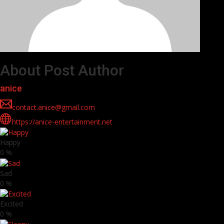
About Post Author
anice
contact.anice@gmail.com
https://anice-entertainment.net
Happy
0
%
Sad
0
%
Excited
0
%