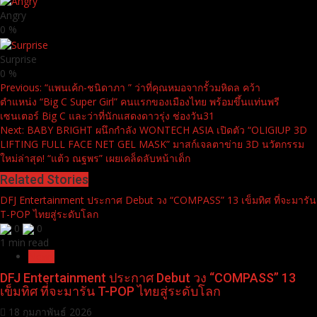
Angry
0
%
Surprise
0
%
Continue
Previous:
“แพนเค้ก-ชนิดาภา ” ว่าที่คุณหมอจากรั้วมหิดล คว้า
ตำแหน่ง “Big C Super Girl” คนแรกของเมืองไทย พร้อมขึ้นแท่นพรี
Reading
เซนเตอร์ Big C และว่าที่นักแสดงดาวรุ่ง ช่องวัน31
Next:
BABY BRIGHT ผนึกกำลัง WONTECH ASIA เปิดตัว “OLIGIUP 3D
LIFTING FULL FACE NET GEL MASK” มาสก์เจลตาข่าย 3D นวัตกรรม
ใหม่ล่าสุด! “แต้ว ณฐพร” เผยเคล็ดลับหน้าเด็ก
Related Stories
DFJ Entertainment ประกาศ Debut วง “COMPASS” 13 เข็มทิศ ที่จะมารัน
T-POP ไทยสู่ระดับโลก
0
0
1 min read
News
DFJ Entertainment ประกาศ Debut วง “COMPASS” 13
เข็มทิศ ที่จะมารัน T-POP ไทยสู่ระดับโลก
18 กุมภาพันธ์ 2026