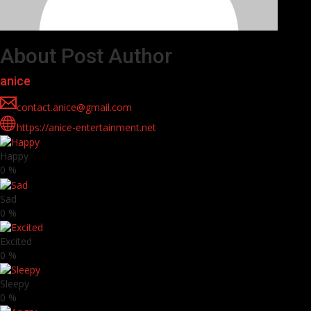
About Post Author
anice
contact.anice@gmail.com
https://anice-entertainment.net
Happy
0
%
Sad
0
%
Excited
0
%
Sleepy
0
%