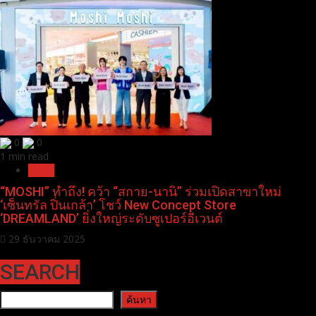
0
0
1 min read
News
“MOSHI” ทำถึง! คว้า “สกาย-นานิ” ร่วมเปิดสาขาใหม่
‘เซ็นทรัล ปิ่นเกล้า’ โชว์ New Concept Store
‘DREAMLAND’ ยิ่งใหญ่ระดับซูเปอร์อีเวนต์
29 ธันวาคม 2025
SEARCH
ค้นหา
ค้นหา