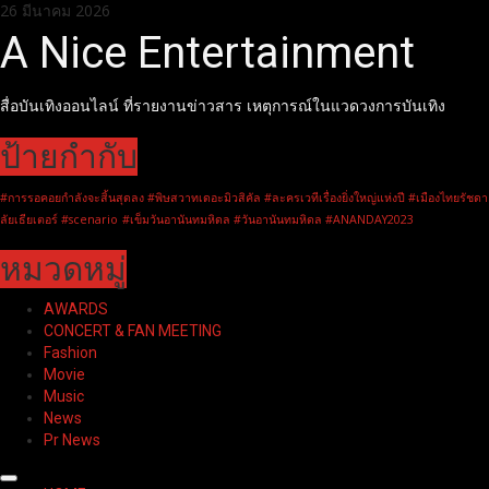
Skip
26 มีนาคม 2026
to
A Nice Entertainment
content
สื่อบันเทิงออนไลน์ ที่รายงานข่าวสาร เหตุการณ์ในแวดวงการบันเทิง
ป้ายกำกับ
#การรอคอยกำลังจะสิ้นสุดลง #พิษสวาทเดอะมิวสิคัล #ละครเวทีเรื่องยิ่งใหญ่แห่งปี #เมืองไทยรัชดา
ลัยเธียเตอร์ #scenario
#เข็มวันอานันทมหิดล #วันอานันทมหิดล #ANANDAY2023
หมวดหมู่
AWARDS
CONCERT & FAN MEETING
Fashion
Movie
Music
News
Pr News
Primary