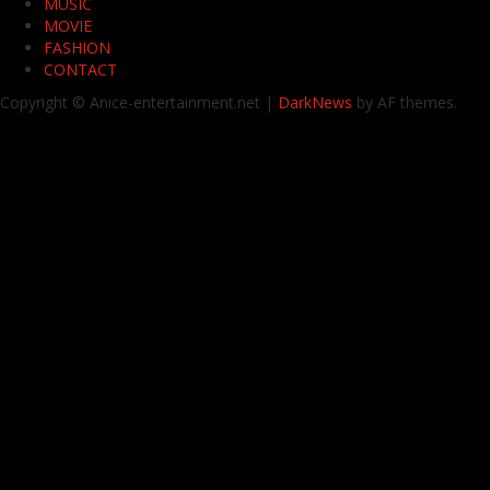
Search
ค้นหา
ค้นหา
HOME
NEWS
AWARDS
MUSIC
MOVIE
FASHION
CONTACT
Copyright © Anice-entertainment.net
|
DarkNews
by AF themes.