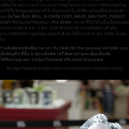
เคลื่อนไหวอย่างรวดเร็วและสามารถอยู่ในช่วงเวลาแห่งการพักผ่อนอย่างสุ
นทรีย์ในวันหยุดสุดสัปดาห์ได้ เป็นกระเป๋าใบเล็กที่มาพร้อมดีไซน์คล่องตัว
และ
รุ่นใหม่ ทั้งรุ่น
BELL, FLOWER COZY, MAVE, MAY DOT, PAISLEY
COZY
ที่พร้อมเปิดให้ทุกคนมา
Pre Order
กระเป๋าที่ใช่ให้ใบนั้นเป็นของคุณ
ระหว่างวันที่ 28 พ.ค.- 3 มิ.ย. 2568 ที่ CARLYN สยามดิสคัฟเวอรี่ หรือ
ผ่าน ONESIAM SuperApp พร้อมรับสินค้าได้ในวันที่ 16 มิ.ย. 2568 เป็นต้น
ไป
ร่วมสัมผัสเสน่ห์เหนือกาลเวลา กับ
CARLYN The Journey Unfolds แบบ
เอ็กซ์คลูซีฟ ที่ชั้น G สยามดิสคัฟเวอรี่ ติดตามรายละเอียดเพิ่มเติม
ได้ที่Instagram: CarlynThailand หรือ Siam Discovery
#CarlynThailand #Carlyn #DiscoverySelection #SiamDiscovery