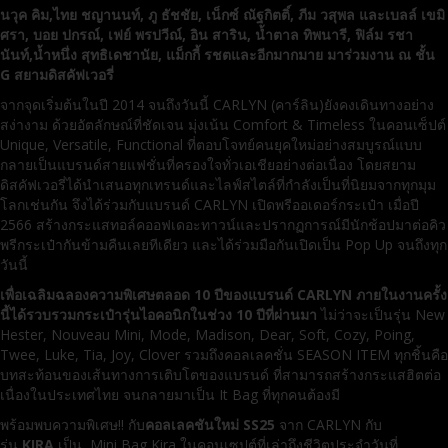
นวุค คิม,ไทย ชญานนท์, ภู ธัชชัย, เน็กซ์ ณัฐกิตติ์, ภีม วสุพล และเบลล์ เขมิ
ศรา, บอย ปกรณ์, เฟย์ พรปวีณ์, อิน สาริน, น้ำตาล ทิพนารี, ฟิล์ม รชา
นันท์,น้ำหนึ่ง สุทธิเดชานัย, แม็กกี้ รชตและอีกมากมาย มาร่วมงาน ณ ชั้น
G สยามดิสคัฟเวอรี่
จากจุดเริ่มต้นในปี 2014 จนถึงวันนี้ CARLYN (คาร์ลิน)ยังคงเดินทางอย่าง
สง่างาม ด้วยอัตลักษณ์ที่ชัดเจน มุ่งเน้น Comfort & Timeless ในคอนเซ็ปต์
Unique, Versatile, Functional ที่ตอบโจทย์คนยุคใหม่อย่างสมบูรณ์แบบ
กลายเป็นแบรนด์สายแฟชั่นที่ครองใจทั่วเอเชียอย่างต่อเนื่อง โดยสยาม
ดิสคัฟเวอรี่ได้นำเสนอทุกเทรนด์และไลฟ์สไตล์ที่กำลังเป็นที่นิยมจากทุกมุม
โลกเช่นกัน จึงได้ร่วมกับแบรนด์ CARLYN เปิดพรีออเดอร์กระเป๋า เมื่อปี
2566 สร้างกระแสทอล์คออฟเดอะทาวน์และปรากฏการณ์มีนักช้อปมาต่อคิว
พรีกระเป๋ากันข้ามคืนเลยทีเดียว และได้ร่วมมือกันเปิดเป็น Pop Up จนถึงทุก
วันนี้
เพื่อเฉลิมฉลองความพิเศษตลอด 10 ปีของแบรนด์
CARLYN ภายในงานครั้ง
นี้ได้รวบรวมกระเป๋ารุ่นไอคอนิกในช่วง 10 ปีที่ผ่านมา
ไม่ว่าจะเป็นรุ่น New
Hester, Nouveau Mini, Mode, Madison, Dear, Soft, Cozy, Poing,
Twee, Luke, Tia, Joy, Clover รวมถึงคอลเลคชั่น SEASON ITEM ทุกชิ้นคือ
บทสะท้อนของเส้นทางการเติบโตของแบรนด์ ที่สามารถสร้างกระแสฮิตต่อ
เนื่องในประเทศไทย จนกลายมาเป็น It Bag ที่ทุกคนต้องมี
พร้อมพบความพิเศษ!! กับ
คอลเลคชันใหม่
SS25
จาก CARLYN กับ
รุ่น
KIRA
เป็น Mini Bag Kira ในคอนเซปต์ที่เล่าถึงชีวิตประจำวันที่