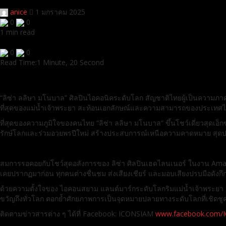
anice
1 มกราคม 2025
0
0
1 min read
0
0
Read Time:
1 Minute, 20 Second
“ลิซ่า ลลิษา มโนบาล” ศิลปินไอคอนิคระดับโลก สัญชาติไทยผู้เป็นความ
ที่สุดของแม่น้ำเจ้าพระยา สะท้อนเอกลักษณ์และความสามารถของประเทศไทยไม่
ที่สุดของความภูมิใจของคนไทย “ลิซ่า ลลิษา มโนบาล” ขึ้นโชว์เดี่ยวสุ
รักษ์โลกและร่วมอวยพรปีใหม่ สร้างประสบการณ์เหนือความคาดหมาย สุดปร
สมการรอคอยกับโชว์สุดอลังการของ ลิซ่า ศิลปินเฮดไลนเนอร์ ในงาน Amaz
เคยปรากฏมาก่อน ทุกคนต่างชื่นชม ส่งเสียงเชียร์ และมอบเสียงปรบมือดังกึกก
ด้วยความตั้งใจของ ไอคอนสยาม แลนด์มาร์กระดับโลกริมแม่น้ำเจ้าพระยา 
ขวัญถึงทั่วโลก ตอกย้ำศักยภาพการเป็นจุดหมายปลายทางระดับโลกที่เชิดชูควา
ติดตามข่าวสารต่าง ๆ ได้ที่ Facebook: ICONSIAM
www.facebook.com/