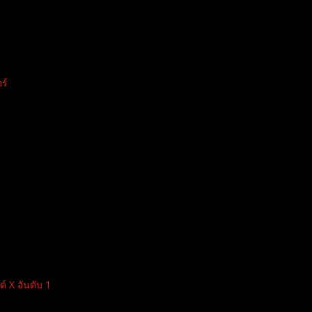
ร์
 X อันดับ 1