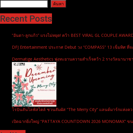
ค้นหา
ค้นหา
Recent Posts
“อันดา-ลูกแก้ว” แรงไม่หยุด! คว้า BEST VIRAL GL COUPLE AWA
DFJ Entertainment ประกาศ Debut วง “COMPASS” 13 เข็มทิศ ที่จ
Dermatige Aesthetics พุ่งทะยานความสำเร็จคว้า 2 รางวัลนานาชาต
โรบินสันไลฟ์สไตล์ ชวนสัมผัส “The Merry City” แลนด์มาร์กแห่งความ
เปิดฉากยิ่งใหญ่ “PATTAYA COUNTDOWN 2026 MONOMAX” ขนทัพศิล