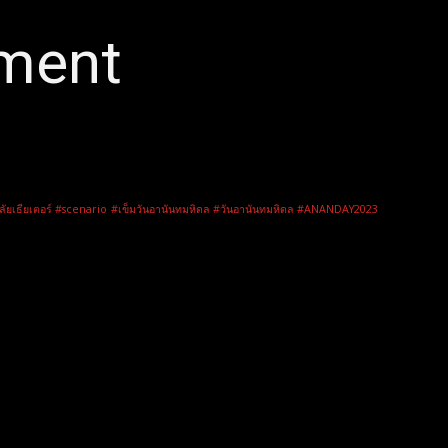
nment
ลัยเธียเตอร์ #scenario
#เข็มวันอานันทมหิดล #วันอานันทมหิดล #ANANDAY2023