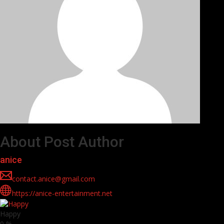
About Post Author
anice
contact.anice@gmail.com
https://anice-entertainment.net
Happy
0
%