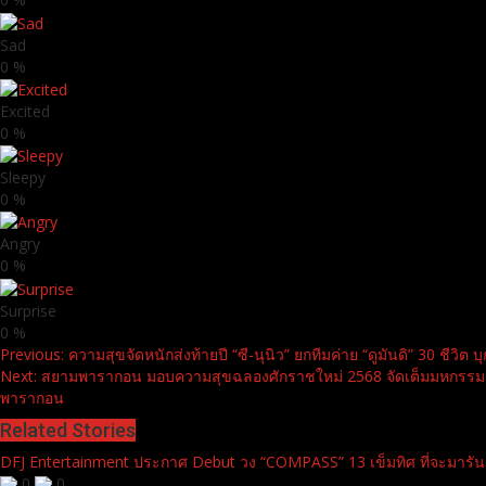
Sad
0
%
Excited
0
%
Sleepy
0
%
Angry
0
%
Surprise
0
%
Continue
Previous:
ความสุขจัดหนักส่งท้ายปี “ซี-นุนิว” ยกทีมค่าย “ดูมันดิ” 30 ช
Next:
สยามพารากอน มอบความสุขฉลองศักราชใหม่ 2568 จัดเต็มมหกรรม
Reading
พารากอน
Related Stories
DFJ Entertainment ประกาศ Debut วง “COMPASS” 13 เข็มทิศ ที่จะมารัน
0
0