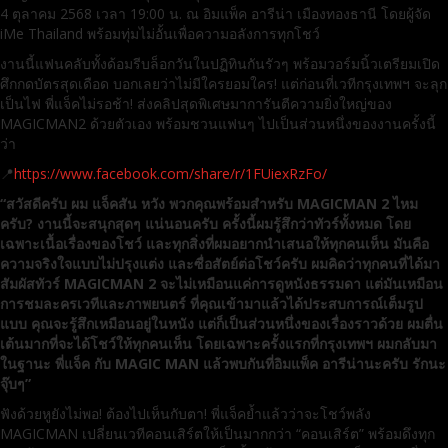
4 ตุลาคม 2568 เวลา 19:00 น. ณ อิมแพ็ค อารีน่า เมืองทองธานี โดยผู้จัด
iMe Thailand พร้อมทุ่มไม่อั้นเพื่อความอลังการทุกโชว์
งานนี้แฟนคลับทั้งด้อมรีบล็อกวันในปฏิทินกันรัวๆ พร้อมวอร์มนิ้วเตรียมเปิด
ศึกกดบัตรสุดเดือด บอกเลยว่าไม่มีใครยอมใคร! แต่ก่อนที่เวทีกรุงเทพฯ จะลุก
เป็นไฟ พี่แจ็คไม่รอช้า! ส่งคลิปสุดพิเศษมาการันตีความยิ่งใหญ่ของ
MAGICMAN2 ด้วยตัวเอง พร้อมชวนแฟนๆ ไปเป็นส่วนหนึ่งของงานครั้งนี้
ว่า
📍
https://www.facebook.com/share/r/1FUiexRzFo/
“สวัสดีครับ ผม แจ็คสัน หวัง พวกคุณพร้อมสำหรับ MAGICMAN 2 ไหม
ครับ? งานนี้จะสนุกสุดๆ แน่นอนครับ ครั้งนี้ผมรู้สึกว่าทัวร์ทั้งหมด โดย
เฉพาะเนื้อเรื่องของโชว์ และทุกสิ่งที่ผมอยากนำเสนอให้ทุกคนเห็น มันคือ
ความจริงใจแบบไม่ปรุงแต่ง และซื่อสัตย์ต่อโชว์ครับ ผมคิดว่าทุกคนที่ได้มา
สัมผัสทัวร์ MAGICMAN 2 จะไม่เหมือนแค่การดูหนังธรรมดา แต่มันเหมือน
การชมละครเวทีและภาพยนตร์ ที่คุณเข้ามาแล้วได้ประสบการณ์เต็มรูป
แบบ คุณจะรู้สึกเหมือนอยู่ในหนัง แต่ก็เป็นส่วนหนึ่งของเรื่องราวด้วย ผมตื่น
เต้นมากที่จะได้โชว์ให้ทุกคนเห็น โดยเฉพาะครั้งแรกที่กรุงเทพฯ ผมกลับมา
ในฐานะ พี่แจ็ค กับ MAGIC MAN แล้วพบกันที่อิมแพ็ค อารีน่านะครับ รักนะ
จุ๊บๆ”
ฟังด้วยหูยังไม่พอ! ต้องไปเห็นกับตา! พี่แจ็คย้ำแล้วว่าจะโชว์พลัง
MAGICMAN เปลี่ยนเวทีคอนเสิร์ตให้เป็นมากกว่า “คอนเสิร์ต” พร้อมดึงทุก