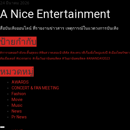
Skip
24 มีนาคม 2026
to
A Nice Entertainment
content
สื่อบันเทิงออนไลน์ ที่รายงานข่าวสาร เหตุการณ์ในแวดวงการบันเทิง
ป้ายกำกับ
#การรอคอยกำลังจะสิ้นสุดลง #พิษสวาทเดอะมิวสิคัล #ละครเวทีเรื่องยิ่งใหญ่แห่งปี #เมืองไทยรัชดา
ลัยเธียเตอร์ #scenario
#เข็มวันอานันทมหิดล #วันอานันทมหิดล #ANANDAY2023
หมวดหมู่
AWARDS
CONCERT & FAN MEETING
Fashion
Movie
Music
News
Pr News
Primary