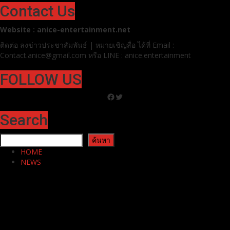
Pr News
โรบินสันไลฟ์สไตล์ ชวนสัมผัส “The Merry City” แลนด์มาร์
กแห่งความสุขส่งท้ายปี ที่โรบินสันไลฟ์สไตล์ ทุกสาขา ทั่ว
ประเทศ
31 ธันวาคม 2025
Contact Us
Website : anice-entertainment.net
ติดต่อ ลง
ข่าวประชาสัมพันธ์ | หมายเชิญสื่อ ได้ที่
Email :
Contact.anice@gmail.com หรือ LINE : anice.entertainment
FOLLOW US
Facebook
Twitter
Search
ค้นหา
ค้นหา
HOME
NEWS