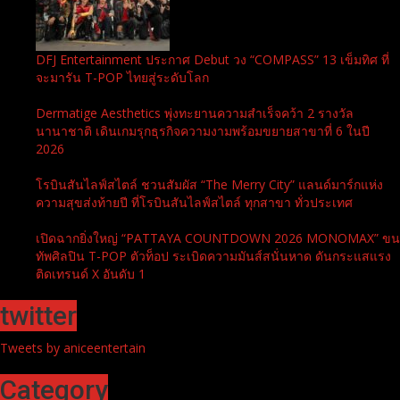
DFJ Entertainment ประกาศ Debut วง “COMPASS” 13 เข็มทิศ ที่
จะมารัน T-POP ไทยสู่ระดับโลก
Dermatige Aesthetics พุ่งทะยานความสำเร็จคว้า 2 รางวัล
นานาชาติ เดินเกมรุกธุรกิจความงามพร้อมขยายสาขาที่ 6 ในปี
2026
โรบินสันไลฟ์สไตล์ ชวนสัมผัส “The Merry City” แลนด์มาร์กแห่ง
ความสุขส่งท้ายปี ที่โรบินสันไลฟ์สไตล์ ทุกสาขา ทั่วประเทศ
เปิดฉากยิ่งใหญ่ “PATTAYA COUNTDOWN 2026 MONOMAX” ขน
ทัพศิลปิน T-POP ตัวท็อป ระเบิดความมันส์สนั่นหาด ดันกระแสแรง
ติดเทรนด์ X อันดับ 1