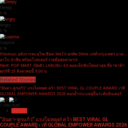
Sleepy
0
%
Angry
0
%
Surprise
0
%
Continue
Previous:
อลังการทะลุโซเชียล! WeTV ยกทัพ Shine แห่ทั่วกรุงเทพฯ มาย–
อาโป นำทีม พร้อมโปสเตอร์วาดมือสุดหายาก!
Reading
Next:
POP MART เปิดตัว LABUBU 4.0 คอลเล็กชันใหม่ล่าสุด ที่ลาซาด้า
ศุกร์ที่ 29 สิงหาคมนี้ 9.00 น.
Related Stories
“อันดา-ลูกแก้ว” แรงไม่หยุด! คว้า BEST VIRAL GL COUPLE AWARD เวที
GLOBAL EMPOWER AWARDS 2026 ตอกย้ำกระแสคู่จิ้นระดับอินเตอร์
0
0
1 min read
Pr News
“อันดา-ลูกแก้ว” แรงไม่หยุด! คว้า BEST VIRAL GL
COUPLE AWARD เวที GLOBAL EMPOWER AWARDS 2026