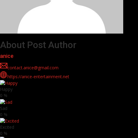
About Post Author
anice
contact.anice@gmail.com
https://anice-entertainment.net
Happy
0
%
Sad
0
%
Excited
0
%