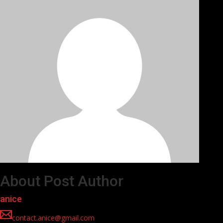
About Post Author
anice
contact.anice@gmail.com