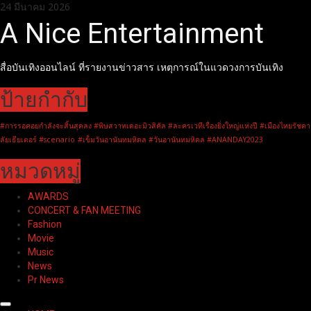
Skip
24 มีนาคม 2026
to
A Nice Entertainment
content
สื่อบันเทิงออนไลน์ ที่รายงานข่าวสาร เหตุการณ์ในแวดวงการบันเทิง
ป้ายกำกับ
#การรอคอยกำลังจะสิ้นสุดลง #พิษสวาทเดอะมิวสิคัล #ละครเวทีเรื่องยิ่งใหญ่แห่งปี #เมืองไทยรัชดา
ลัยเธียเตอร์ #scenario
#เข็มวันอานันทมหิดล #วันอานันทมหิดล #ANANDAY2023
หมวดหมู่
AWARDS
CONCERT & FAN MEETING
Fashion
Movie
Music
News
Pr News
Primary