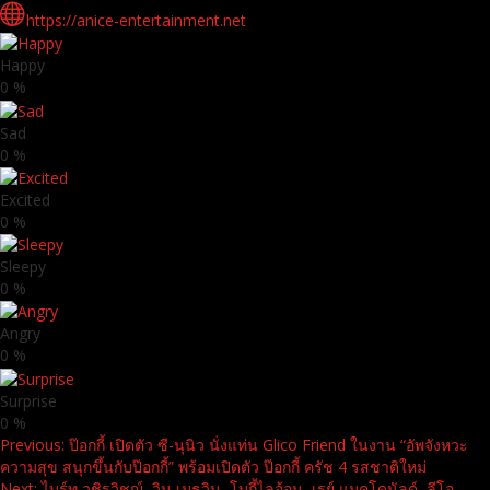
https://anice-entertainment.net
Happy
0
%
Sad
0
%
Excited
0
%
Sleepy
0
%
Angry
0
%
Surprise
0
%
Continue
Previous:
ป๊อกกี้ เปิดตัว ซี-นุนิว นั่งแท่น Glico Friend ในงาน “อัพจังหวะ
ความสุข สนุกขึ้นกับป๊อกกี้” พร้อมเปิดตัว ป๊อกกี้ ครัช 4 รสชาติใหม่
Reading
Next:
ไบร์ท วชิรวิชญ์, วิน เมธวิน, โบกี้ไลอ้อน, เรย์ แมคโดนัลด์, ลีโอ