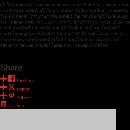
เสื้อกั๊กไหมพรม เสื้อยืดทรงครอป หมวกเบสบอลผ้าป๊อปปลิ้น ลายตาราง และ
กระเป๋าสะพายหนังเทียมใบใหญ่ ไอเทมเหล่านี้เป็นส่วนหนึ่งของคอลเลคชัน
ใหม่เพื่อให้ทุกคนได้สนุกกับการเล่นเลเยอร์เสื้อผ้าสำหรับฤดูใบไม้ผลิและฤดู
ร้อน โดยคอลเลคชัน UNIQLO : C สำหรับฤดูใบไม้ผลิและฤดูร้อน 2024 วาง
จำหน่ายไลน์อัพที่ 1 สำหรับไอเทมฤดูใบไม้ผลิแล้ววันนี้ และไลน์อัพที่ 2
สำหรับไอเทมฤดูร้อน ในวันที่ 15 มีนาคม 2567 ที่ร้านยูนิโคล่ทุกสาขาทั่ว
ประเทศ และครบทุกไลน์อัพที่ยูนิโคล่ ร้านยูนิโคล่สาขา เซ็นทรัลเวิลด์
สยามพารากอน เอ็มควอเทียร์ ไอคอนสยาม และออนไลน์สโตร์
Share
Facebook
Twitter
Pinterest
LinkedIn