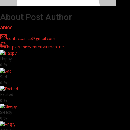
About Post Author
anice
contact.anice@gmail.com
https://anice-entertainment.net
Happy
0
%
Sad
0
%
Excited
0
%
Sleepy
0
%
Angry