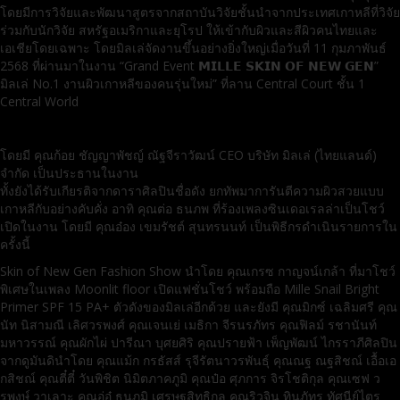
โดยมีการวิจัยและพัฒนาสูตรจากสถาบันวิจัยชั้นนำจากประเทศเกาหลีที่วิจัย
ร่วมกับนักวิจัย สหรัฐอเมริกาและยุโรป ให้เข้ากับผิวและสีผิวคนไทยและ
เอเชียโดยเฉพาะ โดยมิลเล่จัดงานขึ้นอย่างยิ่งใหญ่เมื่อวันที่ 11 กุมภาพันธ์
2568 ที่ผ่านมาในงาน “Grand Event 𝗠𝗜𝗟𝗟𝗘 𝗦𝗞𝗜𝗡 𝗢𝗙 𝗡𝗘𝗪 𝗚𝗘𝗡”
มิลเล่ No.1 งานผิวเกาหลีของคนรุ่นใหม่” ที่ลาน Central Court ชั้น 1
Central World
โดยมี คุณก้อย ชัญญาพัชญ์ ณัฐจีราวัฒน์ CEO บริษัท มิลเล่ (ไทยแลนด์)
จำกัด เป็นประธานในงาน
ทั้งยังได้รับเกียรติจากดาราศิลปินชื่อดัง ยกทัพมาการันตีความผิวสวยแบบ
เกาหลีกับอย่างคับคั่ง อาทิ คุณต่อ ธนภพ ที่ร้องเพลงซินเดอเรลล่าเป็นโชว์
เปิดในงาน โดยมี คุณอ๋อง เขมรัชต์ สุนทรนนท์ เป็นพิธีกรดำเนินรายการใน
ครั้งนี้
Skin of New Gen Fashion Show นำโดย คุณเกรซ กาญจน์เกล้า ที่มาโชว์
พิเศษในเพลง Moonlit floor เปิดแฟชั่นโชว์ พร้อมถือ Mille Snail Bright
Primer SPF 15 PA+ ตัวดังของมิลเล่อีกด้วย และยังมี คุณมิกซ์ เฉลิมศรี คุณ
นัท นิสามณี เลิศวรพงศ์ คุณเจนเย่ เมธิกา จีรนรภัทร คุณฟิลม์ รชานันท์
มหาวรรณ์ คุณผักไผ่ ปารีณา บุศยศิริ คุณปรายฟ้า เพ็ญพัฒน์ ไกรราภีศิลปิน
จากดูมันดินำโดย คุณแม้ก กรธัสส์ รุจีรัตนาวรพันธุ์ คุณณฐ ณฐสิชณ์ เอื้อเอ
กสิชณ์ คุณตี๋ตี๋ วันพิชิต นิมิตภาคภูมิ คุณป๋อ ศุภการ จิรโชติกุล คุณเซฟ ว
รพงษ์ วาเลาะ คุณอู่อู๋ ธนภูมิ เศรษฐสิทธิกุล คุณริวจิน ทินภัทร ทัศนีย์ไตร