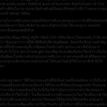
เทพ คุณคิม พงศธร สิทธิพันธุ์ คุณลาเต้ ธนรรถชล จันทร์แก้วอมร เข้าร่วม
สร้างสีสันในงาน ก่อนจะปิดท้ายด้วยมินิคอนเสิร์ตสุดว้าวถึง 7 เพลงจาก คุณ
แอลลี่ อชิรญา นิติพน
ภายในงานมีตัวแทนจากศูนย์วิจัยเกาหลีและคุณหมอ มาการันตีถึงผลิตภัณฑ์
ของมิลเล่ว่า มีประสิทธิภาพ เหมาะกับผิวคนไทย ได้มาตรฐาน ปลอดภัย
และเห็นผลสูงสุดอีกด้วย
คุณก้อย ชัญญาพัชญ์ ณัฐจีราวัฒน์ CEO บริษัท มิลเล่ (ไทยแลนด์) จำกัด เผย
ว่า “ต้องบอกว่าการที่มีผิวที่ดีคือสิ่งที่สำคัญที่สุดค่ะ มิลเล่เล็งเห็นความสำคัญ
ตรงนี้จึงทำแคมเปญนี้มาเพื่อตอบโจทย์งานผิว ทุกประเภท เชื่อได้เลยว่า
สินค้าในไลน์ skin of new gen มิลเล่พิสูจน์และคัดเลือกมาให้แล้วว่าเป็นไอ
เท็มที่ตอบโจทย์งานผิวสวยแบบเกาหลีมากๆ เราอยากมอบสินค้าที่มีคุณภาพ
มาตรฐานเดียวกับเคาเตอร์แบรนด์ ให้กับคนไทยได้ใช้ในราคาที่เข้าถึงได้
ค่ะ”
แม้ก-ณฐ เผยว่า “ก็ดีใจมากๆนะครับที่ได้เป็นส่วนหนึ่งของมิลเล่ เราก็เป็นเฟ
รนออฟมิลเล่มาสักระยะนึงแล้ว ก็ดีใจมากๆที่เลือกแม้กณฐมาครับ ก็บอกเลย
ว่าการจัดงานของมิลเล่ในวันนี้เรียกได้ว่าเป็นการประกาศว่ามิลเล่ของเรา
เน้นที่จะทำให้เป็นที่ 1 ในเรื่องของผิวเกาหลีแบบคนรุ่นใหม่ ใครที่อยากผิวใส
ผิวเกาหลีแบบพวกเรา อยากจะให้ลองมาใช้มิลเล่กันได้เลยครับ อบอุ่นมาก
ครับเป็นแบรนที่ดูแลดีมากๆใช้ทุกวันครับ ภูมิใจกับการที่ได้เป็นเฟรนออฟมิล