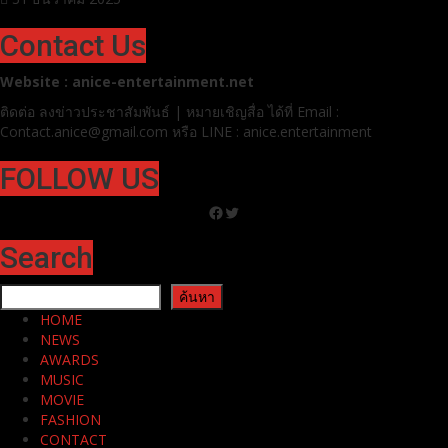
Contact Us
Website : anice-entertainment.net
ติดต่อ ลง
ข่าวประชาสัมพันธ์ | หมายเชิญสื่อ ได้ที่
Email :
Contact.anice@gmail.com หรือ LINE : anice.entertainment
FOLLOW US
Facebook
Twitter
Search
ค้นหา
ค้นหา
HOME
NEWS
AWARDS
MUSIC
MOVIE
FASHION
CONTACT