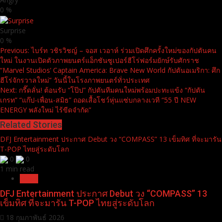
0
%
Surprise
0
%
Continue
Previous:
ไบร์ท วชิรวิชญ์ – จอส เวอาห์ ร่วมเปิดศึกครั้งใหม่ของกัปตันคน
ใหม่ ในงานเปิดตัวภาพยนตร์แอ็กชันซูเปอร์ฮีโร่ฟอร์มยักษ์รับศักราช
Reading
“Marvel Studios’ Captain America: Brave New World กัปตันอเมริกา: ศึก
ฮีโร่จักรวาลใหม่” วันนี้ในโรงภาพยนตร์ทั่วประเทศ
Next:
กรี๊ดลั่น! ต้อนรับ “โป๊ป” กัปตันทีมคนใหม่พร้อมปะทะแข้ง “กัปตัน
เกรท” “แก๊ป-เพื่อน-สมิธ” ถอดเสื้อโชว์หุ่นแซ่บกลางเวที “55 ปี NEW
ENERGY พลังใหม่ ไร้ขีดจำกัด”
Related Stories
DFJ Entertainment ประกาศ Debut วง “COMPASS” 13 เข็มทิศ ที่จะมารัน
T-POP ไทยสู่ระดับโลก
0
0
1 min read
News
DFJ Entertainment ประกาศ Debut วง “COMPASS” 13
เข็มทิศ ที่จะมารัน T-POP ไทยสู่ระดับโลก
18 กุมภาพันธ์ 2026