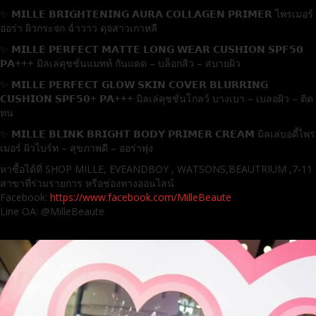
✨ 𝗠𝗜𝗟𝗟𝗘 𝗕𝗥𝗜𝗚𝗛𝗧𝗘𝗡𝗜𝗡𝗚 𝗔𝗨𝗥𝗔 𝗖𝗢𝗟𝗟𝗔𝗚𝗘𝗡 𝗣𝗥𝗜𝗠𝗘𝗥 ไพรเมอร์
ออร่า ผิวกระจก ฉ่ำวาว ดุจสาวเกาหลี
✨ 𝗠𝗜𝗟𝗟𝗘 𝗣𝗘𝗥𝗙𝗘𝗖𝗧 𝗠𝗔𝗧𝗧𝗘 𝗟𝗢𝗡𝗚 𝗪𝗘𝗔𝗥 𝗖𝗨𝗦𝗛𝗜𝗢𝗡 𝗦𝗣𝗙𝟱𝟬
𝗣𝗔+++ มิลเล่คุชชั่นแมทท์ กันแดด – บล็อกสิว – สบายผิว
✨ 𝗠𝗜𝗟𝗟𝗘 𝗣𝗘𝗥𝗙𝗘𝗖𝗧 𝗚𝗟𝗢𝗪 𝗦𝗞𝗜𝗡 𝗖𝗢𝗩𝗘𝗥 𝗕𝗟𝗨𝗥𝗥𝗜𝗡𝗚
𝗖𝗨𝗦𝗛𝗜𝗢𝗡 𝗦𝗣𝗙𝟱𝟬+ 𝗣𝗔+++ มิลเล่คุชชั่นโกลว์ บางเบา – เบลอผิว – ติด
ทน
✨ 𝗠𝗜𝗟𝗟𝗘 𝗕𝗟𝗜𝗡𝗞 𝗕𝗥𝗜𝗚𝗛𝗧 𝗕𝗢𝗗𝗬 𝗣𝗥𝗜𝗠𝗘𝗥 𝗖𝗥𝗘𝗔𝗠 มิลเล่บอดี้ไพร
เมอร์ ผิวไบร์ท – สุขภาพดี – ออร่าพุ่ง
หาซื้อได้ที่ SHOP MILLE, EVEANDBOY , WATSONS,BEAUTRIUM ,7-11
สาขาที่ร่วมรายการ หรือช่องทางออนไลน์
Facebook:
https://www.facebook.com/MilleBeaute
Line OA: @MilleBeaute