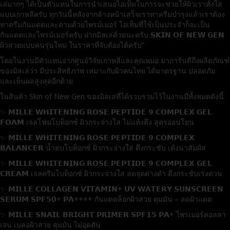
เล่มากๆ ได้เป็นตัวแทนในการนำเสนอไอเท็มในการจะช่วยให้ผิวเราทั้งใส
แบบเกาหลีครับ ทุกวันนี้หลังจากล้างหน้าเสร็จเราทาครีมบำรุงแล้วเราต้อง
ทาครีมกันแดดและตามด้วยไพรม์เมอร์ ไอเท็มที่ใช้เป็นประจำก็จะเป็น
กันแดดและไพรม์เมอร์ครับ ฝากมิลเล่ด้วยนะครับ 𝗦𝗞𝗜𝗡 𝗢𝗙 𝗡𝗘𝗪 𝗚𝗘𝗡
ผิวสวยแบบคนรุ่นใหม่ ในราคาที่จับต้องได้ครับ”
โดยในงานมีตัวแทนจากศูนย์วิจัยเกาหลีและคุณหมอ มาการันตีถึงผลิตภัณฑ์
ของมิลเล่ว่า มีประสิทธิภาพ เหมาะกับผิวคนไทย ได้มาตรฐาน ปลอดภัย
และเห็นผลสูงสุดอีกด้วย
ในสินค้า Skin of New Gen ของมิลเล่ที่ได้รวบรวมไว้ในงานมีทั้งหมดดังนี้
✨ 𝗠𝗜𝗟𝗟𝗘 𝗪𝗛𝗜𝗧𝗘𝗡𝗜𝗡𝗚 𝗥𝗢𝗦𝗘 𝗣𝗘𝗣𝗧𝗜𝗗𝗘 𝟵 𝗖𝗢𝗠𝗣𝗟𝗘𝗫 𝗚𝗘𝗟
𝗙𝗢𝗔𝗠 เจลโฟมโบท็อกซ์ ผิวกระจ่างใส ไม่แห้งตึง สูตรอ่อนโยน
✨ 𝗠𝗜𝗟𝗟𝗘 𝗪𝗛𝗜𝗧𝗘𝗡𝗜𝗡𝗚 𝗥𝗢𝗦𝗘 𝗣𝗘𝗣𝗧𝗜𝗗𝗘 𝟵 𝗖𝗢𝗠𝗣𝗟𝗘𝗫
𝗕𝗔𝗟𝗔𝗡𝗖𝗘𝗥 น้ำตบโบท็อกซ์ ผิวกระจ่างใส ตึงกระชับ เด้งน่าสัมผัส
✨ 𝗠𝗜𝗟𝗟𝗘 𝗪𝗛𝗜𝗧𝗘𝗡𝗜𝗡𝗚 𝗥𝗢𝗦𝗘 𝗣𝗘𝗣𝗧𝗜𝗗𝗘 𝟵 𝗖𝗢𝗠𝗣𝗟𝗘𝗫 𝗚𝗘𝗟
𝗖𝗥𝗘𝗔𝗠 เจลครีมโบท็อกซ์ ผิวกระจ่างใส ลดจุดด่างดำ ตึงกระชับเร่งด่วน
✨ 𝗠𝗜𝗟𝗟𝗘 𝗖𝗢𝗟𝗟𝗔𝗚𝗘𝗡 𝗩𝗜𝗧𝗔𝗠𝗜𝗡+ 𝗨𝗩 𝗪𝗔𝗧𝗘𝗥𝗬 𝗦𝗨𝗡𝗦𝗖𝗥𝗘𝗘𝗡
𝗦𝗘𝗥𝗨𝗠 𝗦𝗣𝗙𝟱𝟬+ 𝗣𝗔++++ กันแดดล็อกผิวสวย คุมมัน – ลดฝ้าแดด
✨ 𝗠𝗜𝗟𝗟𝗘 𝗦𝗡𝗔𝗜𝗟 𝗕𝗥𝗜𝗚𝗛𝗧 𝗣𝗥𝗜𝗠𝗘𝗥 𝗦𝗣𝗙𝟭𝟱 𝗣𝗔+ ไพรเมอร์คอลลา
เจน เบลอผิวสวย คุมมัน ไม่อุดตัน