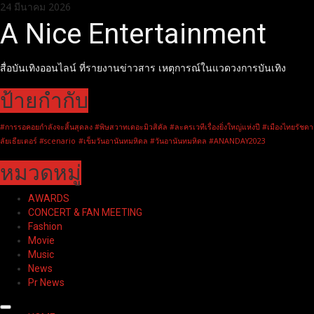
Skip
24 มีนาคม 2026
to
A Nice Entertainment
content
สื่อบันเทิงออนไลน์ ที่รายงานข่าวสาร เหตุการณ์ในแวดวงการบันเทิง
ป้ายกำกับ
#การรอคอยกำลังจะสิ้นสุดลง #พิษสวาทเดอะมิวสิคัล #ละครเวทีเรื่องยิ่งใหญ่แห่งปี #เมืองไทยรัชดา
ลัยเธียเตอร์ #scenario
#เข็มวันอานันทมหิดล #วันอานันทมหิดล #ANANDAY2023
หมวดหมู่
AWARDS
CONCERT & FAN MEETING
Fashion
Movie
Music
News
Pr News
Primary