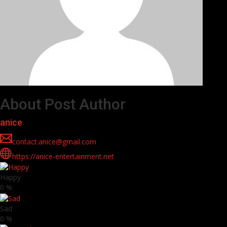
About Post Author
anice
contact.anice@gmail.com
https://anice-entertainment.net
Happy
0
%
Sad
0
%