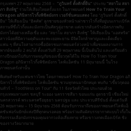
กรุงเทพฯ 27 พฤษภาคม 2568 –
“ภูวินทร์ ตั้งศักดิ์ยืน”
ประกบ
“สยาโม สยา
ภา สิงห์ชู”
ร่วมให้เสียงไทยครั้งแรก ในภาพยนตร์
How To Train Your
Dragon อภินิหารไวกิ้งพิชิตมังกร เวอร์ชั่นคนแสดง
โดย “ภูวินทร์ ตั้งศักดิ์
ยืน” ให้เสียงเป็น “ฮิคคัพ” ลูกชายของหัวหน้าเผ่าชาวไวกิ้งที่อยู่บนเกาะเบิร์ค
สถานที่ซึ่งไวกิ้งและมังกรเป็นศัตรูคู่อาฆาต แต่เขากลับสร้างมิตรภาพกับ
มังกรได้อย่างเหลือเชื่อ และ “สยาโม สยาภา สิงห์ชู” ให้เสียงเป็น “แอสทริด”
สาวน้อยที่มีความดุดันและทะเยอทะยาน มีจิตใจกล้าหาญและเด็ดเดี่ยว
แฟน ๆ ที่สนใจสามารถซื้อบัตรชมภาพยนตร์ล่วงหน้าเพื่อชมผลงานการ
พากย์ของทั้ง 2 คนได้ ตั้งแต่วันที่ 29 พฤษภาคม นี้เป็นต้นไป และเตรียมตัว
กางปีกออกไปกับการผจญภัยของเขี้ยวกุดได้ใน How To Train Your
Dragon อภินิหารไวกิ้งพิชิตมังกร ไลฟ์แอ็คชัน 11 มิถุนายนนี้ ในโรง
ภาพยนตร์เท่านั้น
พิเศษสำหรับแฟนชาวไทย โดยภาพยนตร์ How To Train Your Dragon อภิ
นิหารไวกิ้งพิชิตมังกร ไลฟ์แอ็คชัน ชวนทุกคนมาปักหมุด พบกับ “เขี้ยวกุดออ
นทัวร์ – Toothless on Tour” กับ 11 จังหวัดทั่วไทย ประกอบด้วย
กรุงเทพมหานคร ชลบุรี ระยอง นครราชสีมา ขอนแก่น อุดรธานี เชียงใหม่
นครสวรรค์ พระนครศรีอยุธยา นครปฐม และ ประจวบคีรีขันธ์ ตั้งแต่วันที่
26 พฤษภาคม – 15 มิถุนายน 2568 ต้อนรับการมาถึงของภาพยนตร์ไลฟ์แอ็
คชันฟอร์มยักษ์แห่งปีที่ทุกคนรอคอย พร้อมร่วมสัมผัสบรรยากาศแบบไวกิ้งใน
กิจกรรมเลือกมังกรของคุณจากวงล้อเสี่ยงทาย หรือเขาวงกตเมืองเบิร์ค ชิง
ของรางวัลมากมาย