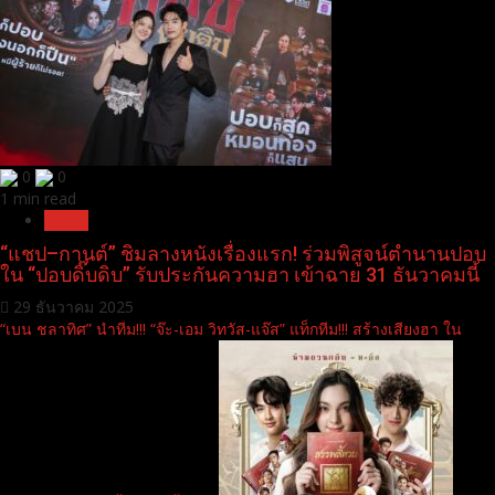
0
0
1 min read
Movie
“แชป–กานต์” ชิมลางหนังเรื่องแรก! ร่วมพิสูจน์ตำนานปอบ
ใน “ปอบดิ๊บดิบ” รับประกันความฮา เข้าฉาย 31 ธันวาคมนี้
29 ธันวาคม 2025
“เบน ชลาทิศ” นำทีม!!! “จ๊ะ-เอม วิทวัส-แจ๊ส” แท็กทีม!!! สร้างเสียงฮา ใน