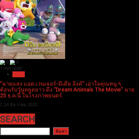
0
0
1 min read
Movie
“ฉายแสง แอด.เวนเจอร์-มีเดีย ลิงค์” เอาใจคุณหนู ๆ
ต้อนรับวันหยุดยาว ดึง “Dream Animals The Movie” ฉาย
25 ธ.ค.นี้ ในโรงภาพยนตร์
24 ธันวาคม 2025
SEARCH
ค้นหา
ค้นหา