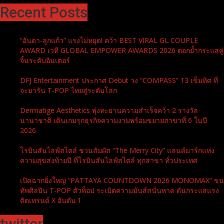
Recent Posts
“อันดา-ลูกแก้ว” แรงไม่หยุด! คว้า BEST VIRAL GL COUPLE
AWARD เวที GLOBAL EMPOWER AWARDS 2026 ตอกย้ำกระแสคู่
จิ้นระดับอินเตอร์
DFJ Entertainment ประกาศ Debut วง “COMPASS” 13 เข็มทิศ ที่
จะมารัน T-POP ไทยสู่ระดับโลก
Dermatige Aesthetics พุ่งทะยานความสำเร็จคว้า 2 รางวัล
นานาชาติ เดินเกมรุกธุรกิจความงามพร้อมขยายสาขาที่ 6 ในปี
2026
โรบินสันไลฟ์สไตล์ ชวนสัมผัส “The Merry City” แลนด์มาร์กแห่ง
ความสุขส่งท้ายปี ที่โรบินสันไลฟ์สไตล์ ทุกสาขา ทั่วประเทศ
เปิดฉากยิ่งใหญ่ “PATTAYA COUNTDOWN 2026 MONOMAX” ขน
ทัพศิลปิน T-POP ตัวท็อป ระเบิดความมันส์สนั่นหาด ดันกระแสแรง
ติดเทรนด์ X อันดับ 1
twitter