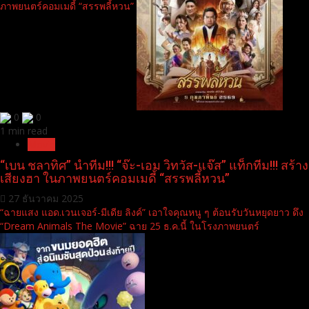
ภาพยนตร์คอมเมดี้ “สรรพลี้หวน”
0
0
1 min read
Movie
“เบน ชลาทิศ” นำทีม!!! “จ๊ะ-เอม วิทวัส-แจ๊ส” แท็กทีม!!! สร้าง
เสียงฮา ในภาพยนตร์คอมเมดี้ “สรรพลี้หวน”
27 ธันวาคม 2025
“ฉายแสง แอด.เวนเจอร์-มีเดีย ลิงค์” เอาใจคุณหนู ๆ ต้อนรับวันหยุดยาว ดึง
“Dream Animals The Movie” ฉาย 25 ธ.ค.นี้ ในโรงภาพยนตร์