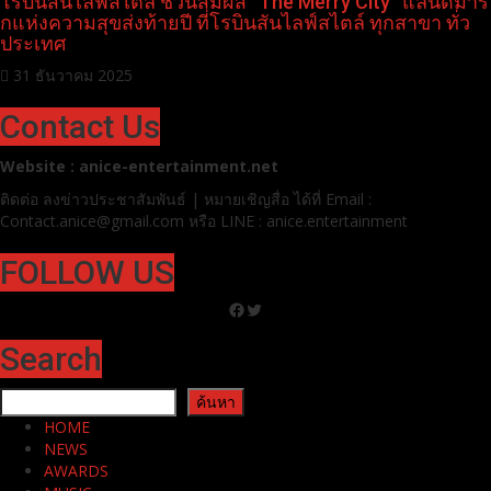
โรบินสันไลฟ์สไตล์ ชวนสัมผัส “The Merry City” แลนด์มาร์
กแห่งความสุขส่งท้ายปี ที่โรบินสันไลฟ์สไตล์ ทุกสาขา ทั่ว
ประเทศ
31 ธันวาคม 2025
Contact Us
Website : anice-entertainment.net
ติดต่อ ลง
ข่าวประชาสัมพันธ์ | หมายเชิญสื่อ ได้ที่
Email :
Contact.anice@gmail.com หรือ LINE : anice.entertainment
FOLLOW US
Facebook
Twitter
Search
ค้นหา
ค้นหา
HOME
NEWS
AWARDS