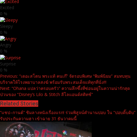
Excited
0
%
Sleepy
0
%
Angry
0
%
Surprise
0
%
Continue
Previous:
“เดอะสโตน พระแท้ คนเก๊” จัดรอบพิเศษ “พิมพ์นิยม” สมทบทุน
บริจาคให้โรงพยาบาลสงฆ์ พร้อมรับพระสมเด็จแท้ทุกที่นั่ง!!!
Reading
Next:
“Ohana แปลว่าครอบครัว” ความลึกซึ้งที่ซ่อนอยู่ในความน่ารักสุด
ป่วนของ “Disney’s Lilo & Stitch ลีโลแอนด์สติทช์”
Related Stories
“แชป–กานต์” ชิมลางหนังเรื่องแรก! ร่วมพิสูจน์ตำนานปอบ ใน “ปอบดิ๊บดิบ”
รับประกันความฮา เข้าฉาย 31 ธันวาคมนี้