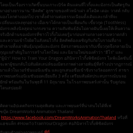
โดยเป็นเรื่องราวเกิดขึ้นบนเกาะเบิร์ค ดินแดนที่ไวกิ้งและมังกรเป็นศัตรูกัน
มาอย่างยาวนาน “ฮิคคัพ” ลูกชายของหัวหน้าเผ่า สโตอิค เดอะ วาสต์ กลับ
มองโลกต่างออกไป เขาตั้งคำถามต่อธรรมเนียมดั้งเดิมและกล้าที่จะ
เปลี่ยนแปลงทุกอย่าง เมื่อเขาได้กลายเป็นเพื่อนกับ เขี้ยวกุด (Toothless)
มังกรเพลิงนิลสุดน่าเกรงขาม ความสัมพันธ์อันไม่คาดฝันนี้เผยให้เห็นความ
จริงอีกด้านของมังกรที่ชาวไวกิ้งไม่เคยรู้มาก่อนท่ามกลางความหวาดกลัว
และความเข้าใจผิดในสังคมไวกิ้ง ฮิคคัพต้องเผชิญกับภัยโบราณที่อาจ
ทำลายทั้งเผ่าพันธุ์มนุษย์และมังกร มิตรภาพของเขากับเขี้ยวกุดจึงกลายเป็น
กุญแจสำคัญในการสร้างโลกใหม่ และนิยามใหม่ของคำว่า “ฮีโร่” และ
“ผู้นำ” How to Train Your Dragon อภินิหารไวกิ้งพิชิตมังกร ไลฟ์แอ็คชันนี้
จะพาผู้ชมกลับไปสัมผัสเสน่ห์ของมิตรภาพต่างสายพันธุ์ที่สร้างปรากฏการณ์
มาแล้วในเวอร์ชันแอนิเมชัน และถูกเสนอชื่อเข้าชิงรางวัลออสการ์ สาขา
ภาพยนตร์แอนิเมชันยอดเยี่ยมถึง 3 ครั้ง เตรียมสัมผัสประสบการณ์บนจอ
ยักษ์ พร้อมกันในวันพุธที่ 11 มิถุนายน ในโรงภาพยนตร์เท่านั้น รีบดูก่อน
โดนสปอยล์!
ติดตามอัปเดตกิจกรรมสุดพิเศษ และภาพยนตร์ที่น่าสนใจได้ที่เฟ
ซบุ๊ค DreamWorks Animation Thailand
https://www.facebook.com/DreamWorksAnimationThailand
หรือที่
แฮชแท็ก #HowToTrainYourDragon #อภินิหารไวกิ้งพิชิตมังกร
รับชมตัวอย่างภาพยนตร์
ที่นี่