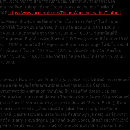
ผู้สนใจร่วมกิจกรรมสามารถไปตามรอยเขี้ยวกุดและร่วมกิจกรรมได้
สามารถติดตามข้อมูลได้จาก DreamWorks Animation Thailand
ได้ที่
https://www.facebook.com/DreamWorksAnimationThailand
ไม่เพียงเท่านี้ แฟน ๆ จะได้พบกับ “สยาโม สยาภา สิงห์ชู” ในเขี้ยวกุดออ
นทัวร์ได้ ในพุธที่ 28 พฤษภาคม ที่ เซ็นทรัล ขอนแก่น เวลา 14.00 น. –
14.30 น. และตลาดต้นตาล เวลา 18.00 น. – 18.30 น. วันพฤหัสบดีที่
29 พฤษภาคม ที่ ศูนย์การค้ายูดี ทาวน์ (UD Town) อุดรธานี ในเวลา 18.00
น. – 18.30 น. และวันที่ 31 พฤษภาคม ที่ ศูนย์การค้า เมญ่า ไลฟ์สไตล์ ช้อป
ปิ้ง เซ็นเตอร์ ในเวลา 12.00 น. – 12.45 น. เซ็นทรัล เฟสติวัล เชียงใหม่
เวลา 15.30 น. – 16.00 น. และกาดฝรั่ง วิลเลจ เชียงใหม่ เวลา 19.00 น. –
19.30 น.
ภาพยนตร์ How to Train Your Dragon อภินิหารไวกิ้งพิชิตมังกร ภาพยนตร์
แฟนตาซีผจญภัยไลฟ์แอ็คชันที่ดัดแปลงจากแอนิเมชันชื่อดังของ
DreamWorks Animation กำกับโดย ดีน เดอบลัวส์ (Dean DeBlois)
นำแสดงโดย เมสัน เทมส์ (Mason Thames) รับบท ฮิคคัพ, นิโค พาร์คเกอร์
(Nico Parker) รับบท แอสทริด, เจอราร์ด บัตเลอร์ (Gerard Butler), นิค ฟ
รอสต์ (Nick Frost), จูเลียน เดนนิสัน (Julian Dennison), เกเบรียล ฮา
วเวลล์ (Gabriel Howell), บรอนวิน เจมส์ (Bronwyn James), แฮร์รี เทรวา
ลด์วิน (Harry Trevaldwyn), รูธ โคดด์ (Ruth Codd), ปีเตอร์ เซราฟิโนวิกซ์
(Peter Serafinowicz) และ เมอร์เรย์ แมคอาร์เธอร์ (Murray McArthur)