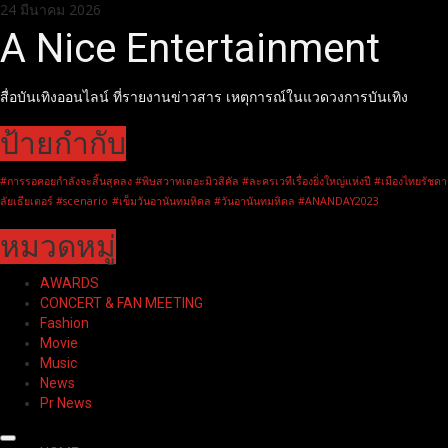
Skip
24 มีนาคม 2026
to
A Nice Entertainment
content
สื่อบันเทิงออนไลน์ ที่รายงานข่าวสาร เหตุการณ์ในแวดวงการบันเทิง
ป้ายกำกับ
#การรอคอยกำลังจะสิ้นสุดลง #พิษสวาทเดอะมิวสิคัล #ละครเวทีเรื่องยิ่งใหญ่แห่งปี #เมืองไทยรัชดา
ลัยเธียเตอร์ #scenario
#เข็มวันอานันทมหิดล #วันอานันทมหิดล #ANANDAY2023
หมวดหมู่
AWARDS
CONCERT & FAN MEETING
Fashion
Movie
Music
News
Pr News
Primary