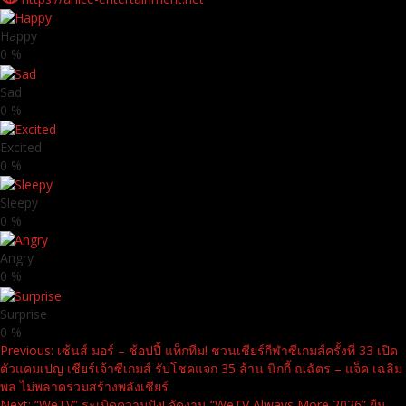
Happy
0
%
Sad
0
%
Excited
0
%
Sleepy
0
%
Angry
0
%
Surprise
0
%
Continue
Previous:
เซ้นส์ มอร์ – ช้อปปี้ แท็กทีม! ชวนเชียร์กีฬาซีเกมส์ครั้งที่ 33 เปิด
ตัวแคมเปญ เชียร์เจ้าซีเกมส์ รับโชคแจก 35 ล้าน นิกกี้ ณฉัตร – แจ็ค เฉลิม
Reading
พล ไม่พลาดร่วมสร้างพลังเชียร์
Next:
“WeTV” ระเบิดความปัง! จัดงาน “WeTV Always More 2026” ยืน