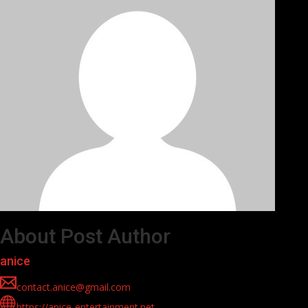
About Post Author
anice
contact.anice@gmail.com
https://anice-entertainment.net