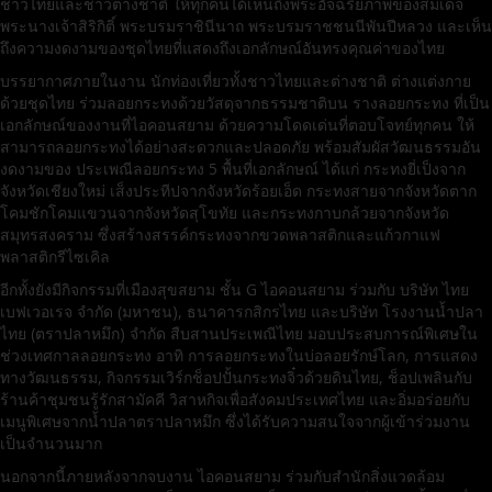
ชาวไทยและชาวต่างชาติ ให้ทุกคนได้เห็นถึงพระอัจฉริยภาพของสมเด็จ
พระนางเจ้าสิริกิติ์ พระบรมราชินีนาถ พระบรมราชชนนีพันปีหลวง และเห็น
ถึงความงดงามของชุดไทยที่แสดงถึงเอกลักษณ์อันทรงคุณค่าของไทย
บรรยากาศภายในงาน นักท่องเที่ยวทั้งชาวไทยและต่างชาติ ต่างแต่งกาย
ด้วยชุดไทย ร่วมลอยกระทงด้วยวัสดุจากธรรมชาติบน รางลอยกระทง ที่เป็น
เอกลักษณ์ของงานที่ไอคอนสยาม ด้วยความโดดเด่นที่ตอบโจทย์ทุกคน ให้
สามารถลอยกระทงได้อย่างสะดวกและปลอดภัย พร้อมสัมผัสวัฒนธรรมอัน
งดงามของ ประเพณีลอยกระทง 5 พื้นที่เอกลักษณ์ ได้แก่ กระทงยี่เป็งจาก
จังหวัดเชียงใหม่ เส็งประทีปจากจังหวัดร้อยเอ็ด กระทงสายจากจังหวัดตาก
โคมชักโคมแขวนจากจังหวัดสุโขทัย และกระทงกาบกล้วยจากจังหวัด
สมุทรสงคราม ซึ่งสร้างสรรค์กระทงจากขวดพลาสติกและแก้วกาแฟ
พลาสติกรีไซเคิล
อีกทั้งยังมีกิจกรรมที่เมืองสุขสยาม ชั้น G ไอคอนสยาม ร่วมกับ บริษัท ไทย
เบฟเวอเรจ จำกัด (มหาชน), ธนาคารกสิกรไทย และบริษัท โรงงานน้ำปลา
ไทย (ตราปลาหมึก) จำกัด สืบสานประเพณีไทย มอบประสบการณ์พิเศษใน
ช่วงเทศกาลลอยกระทง อาทิ การลอยกระทงในบ่อลอยรักษ์โลก, การแสดง
ทางวัฒนธรรม, กิจกรรมเวิร์กช็อปปั้นกระทงจิ๋วด้วยดินไทย, ช็อปเพลินกับ
ร้านค้าชุมชนรู้รักสามัคคี วิสาหกิจเพื่อสังคมประเทศไทย และอิ่มอร่อยกับ
เมนูพิเศษจากน้ำปลาตราปลาหมึก ซึ่งได้รับความสนใจจากผู้เข้าร่วมงาน
เป็นจำนวนมาก
นอกจากนี้ภายหลังจากจบงาน ไอคอนสยาม ร่วมกับสำนักสิ่งแวดล้อม