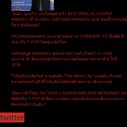
“อันดา-ลูกแก้ว” แรงไม่หยุด! คว้า BEST VIRAL GL COUPLE
AWARD เวที GLOBAL EMPOWER AWARDS 2026 ตอกย้ำกระแสคู่
จิ้นระดับอินเตอร์
DFJ Entertainment ประกาศ Debut วง “COMPASS” 13 เข็มทิศ ที่
จะมารัน T-POP ไทยสู่ระดับโลก
Dermatige Aesthetics พุ่งทะยานความสำเร็จคว้า 2 รางวัล
นานาชาติ เดินเกมรุกธุรกิจความงามพร้อมขยายสาขาที่ 6 ในปี
2026
โรบินสันไลฟ์สไตล์ ชวนสัมผัส “The Merry City” แลนด์มาร์กแห่ง
ความสุขส่งท้ายปี ที่โรบินสันไลฟ์สไตล์ ทุกสาขา ทั่วประเทศ
เปิดฉากยิ่งใหญ่ “PATTAYA COUNTDOWN 2026 MONOMAX” ขน
ทัพศิลปิน T-POP ตัวท็อป ระเบิดความมันส์สนั่นหาด ดันกระแสแรง
ติดเทรนด์ X อันดับ 1
twitter