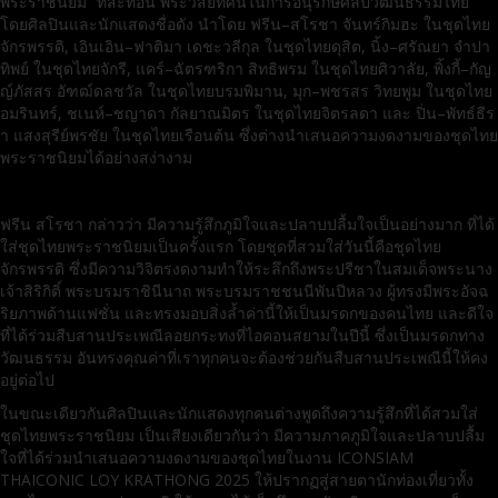
พระราชนิยม” ที่สะท้อน พระวิสัยทัศน์ในการอนุรักษ์ศิลปวัฒนธรรมไทย
โดยศิลปินและนักแสดงชื่อดัง นำโดย ฟรีน–สโรชา จันทร์กิมฮะ ในชุดไทย
จักรพรรดิ, เอินเอิน–ฟาติมา เดชะวลีกุล ในชุดไทยดุสิต, นิ้ง–ศรัณยา จำปา
ทิพย์ ในชุดไทยจักรี, แคร์–ฉัตรฑริกา สิทธิพรม ในชุดไทยศิวาลัย, พิ้งกี้–กัญ
ญ์ภัสสร อัฑฒ์ดลชวัล ในชุดไทยบรมพิมาน, มุก–พชรสร วิทยพูม ในชุดไทย
อมรินทร์, ชเนห์–ชญาดา กัลยาณมิตร ในชุดไทยจิตรลดา และ ปิ่น–พัทธ์ธีร
า แสงสุรีย์พรชัย ในชุดไทยเรือนต้น ซึ่งต่างนำเสนอความงดงามของชุดไทย
พระราชนิยมได้อย่างสง่างาม
ฟรีน สโรชา กล่าวว่า มีความรู้สึกภูมิใจและปลาบปลื้มใจเป็นอย่างมาก ที่ได้
ใส่ชุดไทยพระราชนิยมเป็นครั้งแรก โดยชุดที่สวมใส่วันนี้คือชุดไทย
จักรพรรดิ ซึ่งมีความวิจิตรงดงามทำให้ระลึกถึงพระปรีชาในสมเด็จพระนาง
เจ้าสิริกิติ์ พระบรมราชินีนาถ พระบรมราชชนนีพันปีหลวง ผู้ทรงมีพระอัจฉ
ริยภาพด้านแฟชั่น และทรงมอบสิ่งล้ำค่านี้ให้เป็นมรดกของคนไทย และดีใจ
ที่ได้ร่วมสืบสานประเพณีลอยกระทงที่ไอคอนสยามในปีนี้ ซึ่งเป็นมรดกทาง
วัฒนธรรม อันทรงคุณค่าที่เราทุกคนจะต้องช่วยกันสืบสานประเพณีนี้ให้คง
อยู่ต่อไป
ในขณะเดียวกันศิลปินและนักแสดงทุกคนต่างพูดถึงความรู้สึกที่ได้สวมใส่
ชุดไทยพระราชนิยม เป็นเสียงเดียวกันว่า มีความภาคภูมิใจและปลาบปลื้ม
ใจที่ได้ร่วมนำเสนอความงดงามของชุดไทยในงาน ICONSIAM
THAICONIC LOY KRATHONG 2025 ให้ปรากฏสู่สายตานักท่องเที่ยวทั้ง