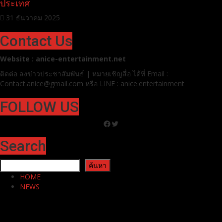
ประเทศ
31 ธันวาคม 2025
Contact Us
Website : anice-entertainment.net
ติดต่อ ลง
ข่าวประชาสัมพันธ์ | หมายเชิญสื่อ ได้ที่
Email :
Contact.anice@gmail.com หรือ LINE : anice.entertainment
FOLLOW US
Facebook
Twitter
Search
ค้นหา
ค้นหา
HOME
NEWS
AWARDS
MUSIC
MOVIE