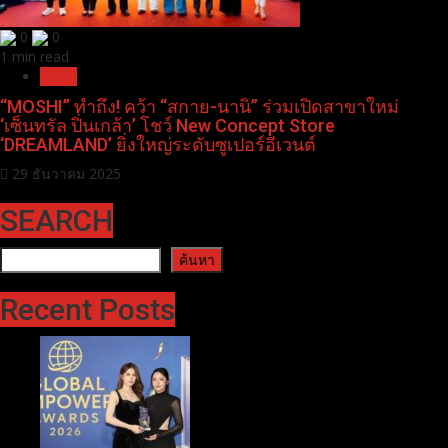
0
0
1 min read
News
“MOSHI” ทำถึง! คว้า “สกาย-นานิ” ร่วมเปิดสาขาใหม่
‘เซ็นทรัล ปิ่นเกล้า’ โชว์ New Concept Store
‘DREAMLAND’ ยิ่งใหญ่ระดับซูเปอร์อีเวนต์
29 ธันวาคม 2025
SEARCH
ค้นหา
ค้นหา
Recent Posts