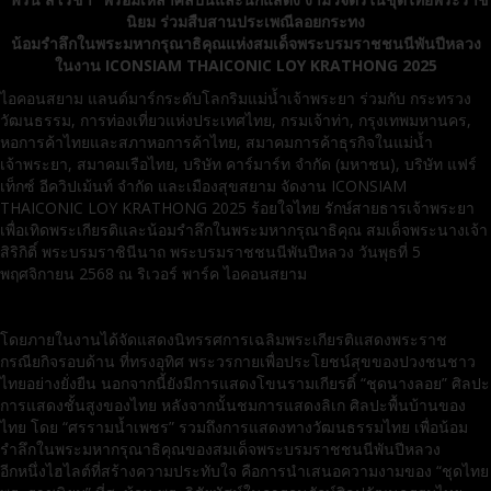
นิยม ร่วมสืบสานประเพณีลอยกระทง
น้อมรำลึกในพระมหากรุณาธิคุณแห่งสมเด็จพระบรมราชชนนีพันปีหลวง
ในงาน ICONSIAM THAICONIC LOY KRATHONG 2025
ไอคอนสยาม แลนด์มาร์กระดับโลกริมแม่น้ำเจ้าพระยา ร่วมกับ กระทรวง
วัฒนธรรม, การท่องเที่ยวแห่งประเทศไทย, กรมเจ้าท่า, กรุงเทพมหานคร,
หอการค้าไทยและสภาหอการค้าไทย, สมาคมการค้าธุรกิจในแม่น้ำ
เจ้าพระยา, สมาคมเรือไทย, บริษัท คาร์มาร์ท จำกัด (มหาชน), บริษัท แฟร์
เท็กซ์ อีควิปเม้นท์ จำกัด และเมืองสุขสยาม จัดงาน ICONSIAM
THAICONIC LOY KRATHONG 2025 ร้อยใจไทย รักษ์สายธารเจ้าพระยา
เพื่อเทิดพระเกียรติและน้อมรำลึกในพระมหากรุณาธิคุณ สมเด็จพระนางเจ้า
สิริกิติ์ พระบรมราชินีนาถ พระบรมราชชนนีพันปีหลวง วันพุธที่ 5
พฤศจิกายน 2568 ณ ริเวอร์ พาร์ค ไอคอนสยาม
โดยภายในงานได้จัดแสดงนิทรรศการเฉลิมพระเกียรติแสดงพระราช
กรณียกิจรอบด้าน ที่ทรงอุทิศ พระวรกายเพื่อประโยชน์สุขของปวงชนชาว
ไทยอย่างยั่งยืน นอกจากนี้ยังมีการแสดงโขนรามเกียรติ์ “ชุดนางลอย” ศิลปะ
การแสดงชั้นสูงของไทย หลังจากนั้นชมการแสดงลิเก ศิลปะพื้นบ้านของ
ไทย โดย “ศรรามน้ำเพชร” รวมถึงการแสดงทางวัฒนธรรมไทย เพื่อน้อม
รำลึกในพระมหากรุณาธิคุณของสมเด็จพระบรมราชชนนีพันปีหลวง
อีกหนึ่งไฮไลต์ที่สร้างความประทับใจ คือการนำเสนอความงามของ “ชุดไทย