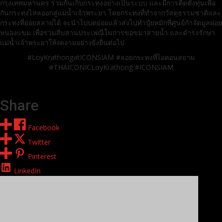
กรุงเทพมหานคร ร่วมกันเก็บกระทงอย่างเป็นระบบ และมีการติดตั้งทุ่นเพื่อ
กันกระทงไหลออกสู่แม่น้ำเจ้าพระยา โดยกระทงที่ทำจากวัสดุธรรมชาติและ
กระทงที่ย่อยสลายได้ จะนำไปบดย่อยแล้วส่งไปทำปุ๋ยหมักที่ศูนย์กำจัดมูลฝอย
หนองแขม เพื่อร่วมสืบสานประเพณีในการขอขมาสายน้ำ และดำรงรักษา
แม่น้ำเจ้าพระยาให้งดงามอย่างยั่งยืนต่อไป
#LoyKrathongatICONSIAM #ลอยกระทงที่ไอคอนสยาม
#THAICONICLoyKrathong #ICONSIAM
Share
Facebook
Twitter
Pinterest
LinkedIn