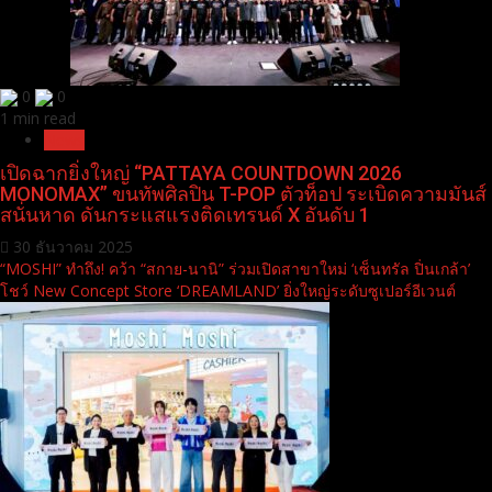
0
0
1 min read
News
เปิดฉากยิ่งใหญ่ “PATTAYA COUNTDOWN 2026
MONOMAX” ขนทัพศิลปิน T-POP ตัวท็อป ระเบิดความมันส์
สนั่นหาด ดันกระแสแรงติดเทรนด์ X อันดับ 1
30 ธันวาคม 2025
“MOSHI” ทำถึง! คว้า “สกาย-นานิ” ร่วมเปิดสาขาใหม่ ‘เซ็นทรัล ปิ่นเกล้า’
โชว์ New Concept Store ‘DREAMLAND’ ยิ่งใหญ่ระดับซูเปอร์อีเวนต์