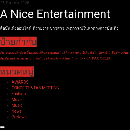
Skip
25 มีนาคม 2026
to
A Nice Entertainment
content
สื่อบันเทิงออนไลน์ ที่รายงานข่าวสาร เหตุการณ์ในแวดวงการบันเทิง
ป้ายกำกับ
#การรอคอยกำลังจะสิ้นสุดลง #พิษสวาทเดอะมิวสิคัล #ละครเวทีเรื่องยิ่งใหญ่แห่งปี #เมืองไทยรัชดา
ลัยเธียเตอร์ #scenario
#เข็มวันอานันทมหิดล #วันอานันทมหิดล #ANANDAY2023
หมวดหมู่
AWARDS
CONCERT & FAN MEETING
Fashion
Movie
Music
News
Pr News
Primary