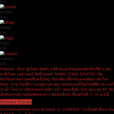
0
%
Excited
0
%
Sleepy
0
%
Angry
0
%
Surprise
0
%
Continue
Previous:
“มิกกุ” มู้ดใหม่! เปิดตัว 3 พรีเซนเตอร์หนุ่มหล่อดีกรีนักกีฬาระดับ
ชาติ โคตะ-เอส-แยปป์ จัดบิ๊กแมตช์ “MIKKU STAGE FIGHTER” เปิด
Reading
สังเวียนดวลความสดชื่นครั้งใหญ่ เรียกเสียงกรี๊ดสนั่นสเตเดียมระดับโลก
Next:
“นาย–ใบเฟิร์น” ควงคู่ชวนสาดความสุขฉลองปีใหม่ไทยที่คิง เพาเวอร์
รางน้ำ ในงาน “อภิมหาสงกรานต์รางน้ำ” คอนเซ็ปต์ “ม่วน หนุก สุข คัก” จัด
เต็มกิจกรรมความบันเทิงและดาราศิลปินชั้นนำ ตั้งแต่วันที่ 11-16 เม.ย.นี้
Related Stories
DFJ Entertainment ประกาศ Debut วง “COMPASS” 13 เข็มทิศ ที่จะมารัน