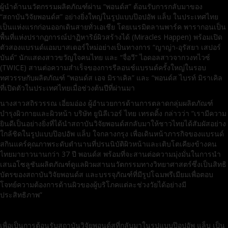
ผู้นำด้านนวัตกรรมผลิตภัณฑ์ผ่าน “พอนด์ส” ต้อนรับการกลับมาของ
“สถาบันวิจัยพอนด์ส” อย่างยิ่งใหญ่ในรูปแบบป๊อปอัพ แล็บ ในประเทศไทย
เป็นแห่งแรกก่อนออกเดินสายทั่วเอเชีย โดยเนรมิตลานพาร์ค พารากอนเป็น
พื้นที่แห่งปรากฏการณ์ปาฏิหาริย์ผิวสร้างได้ (Miracles Happen) พร้อมเปิด
ตัวสองแบรนด์แอมบาสเดอร์ใหม่อย่างเป็นทางการ “ญาญ่า-อุรัสยา เสปอร์
บันด์” นักแสดงสาวขวัญใจคนไทย และ “จื่อวี” ไอดอลสาวจากวงทไวซ์
(TWICE) สานต่อความสำเร็จของการรีลอนช์แบรนด์ครั้งใหญ่ในรอบ
ทศวรรษกับผลิตภัณฑ์ “พอนด์ส เอจ มิราเคิล” และ “พอนด์ส ไบรท์ มิราเคิล
ที่เปิดตัวในประเทศไทยเมื่อช่วงต้นปีที่ผ่านมา
นางสาวสถิรวรรณ เอี่ยมอ่อง ผู้อำนวยการด้านการตลาดกลุ่มผลิตภัณฑ์
บำรุงผิวกายและผิวหน้า บริษัท ยูนิลีเวอร์ ไทย เทรดดิ้ง กล่าวว่า “เรามีความ
ยินดีเป็นอย่างยิ่งที่ได้นำสถาบันวิจัยพอนด์สกลับมาให้ชาวไทยได้สัมผัสอย่าง
ใกล้ชิดในรูปแบบป๊อปอัพ แล็บ ใจกลางกรุง เพื่อเดินหน้าภารกิจของแบรนด์
สกินแคร์คุณภาพระดับตำนานที่ปรนนิบัติผิวหน้าและเติบโตเคียงข้างคน
ไทยมายาวนานกว่า 37 ปี พอนด์ส พร้อมที่จะสานต่อความมุ่งมั่นในการนำ
เสนอโซลูชันผลิตภัณฑ์ดูแลผิวผสานนวัตกรรมทางวิทยาศาสตร์ซึ่งเป็นสิทธิ
บัตรของสถาบันวิจัยพอนด์ส และบรรจุภัณฑ์ที่มีรูปโฉมพรีเมียมเพื่อตอบ
โจทย์ความต้องการด้านผิวของผู้บริโภคแต่ละช่วงวัยได้อย่างมี
ประสิทธิภาพ”
เพื่อเป็นการต้อนรับสถาบันวิจัยพอนด์สที่กลับมาในรูปแบบป๊อปอัพ แล็บ เป็น