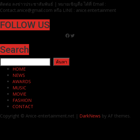
ติดต่อ ลง
ข่าวประชาสัมพันธ์ | หมายเชิญสื่อ ได้ที่
Email :
Contact.anice@gmail.com หรือ LINE : anice.entertainment
FOLLOW US
Facebook
Twitter
Search
ค้นหา
ค้นหา
HOME
NEWS
AWARDS
MUSIC
MOVIE
FASHION
CONTACT
Copyright © Anice-entertainment.net
|
DarkNews
by AF themes.