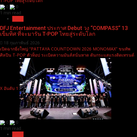
T-POP ไทยสู่ระดับโลก
0
0
1 min read
News
DFJ Entertainment ประกาศ Debut วง “COMPASS” 13
เข็มทิศ ที่จะมารัน T-POP ไทยสู่ระดับโลก
18 กุมภาพันธ์ 2026
เปิดฉากยิ่งใหญ่ “PATTAYA COUNTDOWN 2026 MONOMAX” ขนทัพ
ศิลปิน T-POP ตัวท็อป ระเบิดความมันส์สนั่นหาด ดันกระแสแรงติดเทรนด์
X อันดับ 1
0
0
1 min read
News