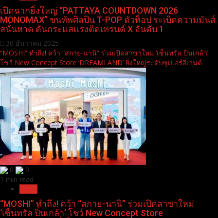
เปิดฉากยิ่งใหญ่ “PATTAYA COUNTDOWN 2026
MONOMAX” ขนทัพศิลปิน T-POP ตัวท็อป ระเบิดความมันส์
สนั่นหาด ดันกระแสแรงติดเทรนด์ X อันดับ 1
30 ธันวาคม 2025
“MOSHI” ทำถึง! คว้า “สกาย-นานิ” ร่วมเปิดสาขาใหม่ ‘เซ็นทรัล ปิ่นเกล้า’
โชว์ New Concept Store ‘DREAMLAND’ ยิ่งใหญ่ระดับซูเปอร์อีเวนต์
0
0
1 min read
News
“MOSHI” ทำถึง! คว้า “สกาย-นานิ” ร่วมเปิดสาขาใหม่
‘เซ็นทรัล ปิ่นเกล้า’ โชว์ New Concept Store