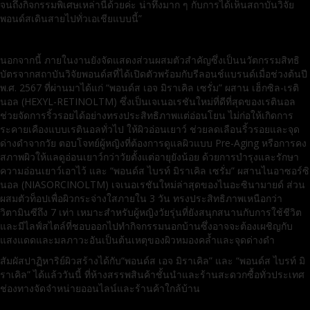
จนถึงกิจกรรมพิเศษเหล่านี้ด้วยค่ะ น่าทึ่งมาก ๆ กับการได้เห็นสถาบันวิจัย
พอนด์สเดินสายไปทั่วเอเชียแบบนี้”
นอกจากนี้ ภายในงานยังจัดแสดงส่วนผสมตัวสำคัญซึ่งเป็นนวัตกรรมสิทธิ
บัตรจากสถาบันวิจัยพอนด์สที่ได้เปิดตัวพร้อมกับรีลอนช์แบรนด์เมื่อช่วงต้นปี
พ.ศ. 2567 ที่ผ่านมาได้แก่ “พอนด์ส เอจ มิราเคิล เซรั่ม” ผสาน เฮ็กซิล-เรติ
นอล (HEXYL-RETINOLTM) ซึ่งเป็นเจเนอเรชันใหม่ที่ดีที่สุดของเรตินอล
ช่วยจัดการริ้วรอยได้อย่างทรงประสิทธิภาพแต่อ่อนโยน ไม่ก่อให้เกิดการ
ระคายเคืองแบบเรตินอลทั่วไป ให้ผิวอ่อนเยาว์ ช่วยลดเลือนริ้วรอยและจุด
ด่างดำจากวัย ตอบโจทย์ผู้หญิงที่ต้องการดูแลผิวแบบ Pre-Aging หรือการคง
สภาพผิวให้แลดูอ่อนเยาว์กว่าวัยตั้งแต่อายุยังน้อย ด้วยการบำรุงและรักษา
ความอ่อนเยาว์เอาไว้ และ “พอนด์ส ไบรท์ มิราเคิล เซรั่ม” ผสานไนอาซอร์ซิ
นอล (NIASORCINOLTM) เจเนอเรชันใหม่ล่าสุดของไนอะซินามายด์ ส่วน
ผสมตัวท็อปเพื่อผิวกระจ่างใสภายใน 3 วัน ทรงประสิทธิภาพเหนือกว่า
วิตามินซีถึง 7 เท่า เหมาะสำหรับผู้หญิงวัยรุ่นที่ยังสนุกสนานกับการใช้ชีวิต
และมีไลฟ์สไตล์ที่ชอบออกไปทำกิจกรรมนอกบ้านซึ่งอาจจะต้องเผชิญกับ
แสงแดดและมลภาวะอันเป็นต้นเหตุของผิวหมองคล้ำและจุดด่างดำ
สัมผัสปาฏิหาริย์ผิวสร้างได้กับ“พอนด์ส เอจ มิราเคิล” และ “พอนด์ส ไบรท์ มิ
ราเคิล” ได้แล้ววันนี้ ที่ห้างสรรพสินค้าชั้นนำและร้านสะดวกซื้อทั่วประเทศ
ช่องทางจัดจำหน่ายออนไลน์และร้านค้าใกล้บ้าน