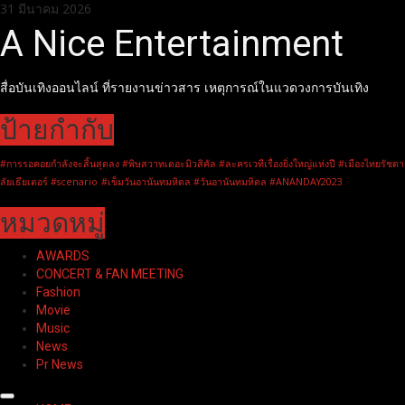
Skip
31 มีนาคม 2026
to
A Nice Entertainment
content
สื่อบันเทิงออนไลน์ ที่รายงานข่าวสาร เหตุการณ์ในแวดวงการบันเทิง
ป้ายกำกับ
#การรอคอยกำลังจะสิ้นสุดลง #พิษสวาทเดอะมิวสิคัล #ละครเวทีเรื่องยิ่งใหญ่แห่งปี #เมืองไทยรัชดา
ลัยเธียเตอร์ #scenario
#เข็มวันอานันทมหิดล #วันอานันทมหิดล #ANANDAY2023
หมวดหมู่
AWARDS
CONCERT & FAN MEETING
Fashion
Movie
Music
News
Pr News
Primary