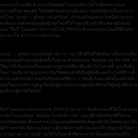
แห่งแรกในเอเชีย ด้วยการปักหมุดสร้างแลนด์มาร์คในเมืองหลวงของ
ประเทศไทย พอนด์ส ได้เปิดตัวสองแบรนด์แอมบาสเดอร์อย่างเป็นทางการ
นำโดย “ญาญ่า – อุรัสยา เสปอร์บันด์” เจ้าของผิวอ่อนเยาว์เหนือกาลเวลา
สะท้อนภาพลักษณ์ของผู้หญิงยุคใหม่ที่ใส่ใจดูแลผิวหน้าตั้งแต่อายุยังน้อย
และ “จื่อวี” ไอดอลสาวจากวงทไวซ์ (TWICE) ตัวแทนคนรุ่นใหม่ที่มีผิวหน้า
กระจ่างใส ฉ่ำวาว ราวกับกระจก
ญาญ่า – อุรัสยา เสปอร์บันด์ กล่าวว่า “ญ่ารู้สึกดีใจที่ได้กลับมาเป็นส่วนหนึ่ง
ของครอบครัวพอนด์สอีกครั้งในฐานะตัวแทนของ “พอนด์ส เอจ มิราเคิล” ทำ
ให้ญ่าได้เป็นส่วนหนึ่งของปรากฏการณ์ที่น่าตื่นเต้นในโอกาสนี้ ญ่าเชื่อมั่น
ในความเชี่ยวชาญของสถาบันวิจัยพอนด์สที่เป็นผู้คิดค้นเทคโนโลยีที่ก้าวล้ำ
มากมายสำหรับผิว สอดรับกับเทรนด์ที่สาว ๆ สมัยนี้เริ่มดูแลผิวตั้งแต่อายุยัง
น้อยในแบบ Pre-Aging ถือเป็นผู้นำนวัตกรรมดูแลผิวที่ช่วยให้ผู้หญิงมีผิวสวย
ดุจดั่งปาฏิหาริย์ได้จริง”
จื่อวี ไอดอลสาวจากวงทไวซ์ (TWICE) กล่าวว่า “ยินดีมากค่ะที่ได้เป็นตัวแทน
ระดับโกลบอลของ “พอนด์ส ไบรท์ มิราเคิล” และรู้สึกเป็นเกียรติที่ได้ร่วม
งานกับพอนด์ส ที่นอกจากจะเป็นแบรนด์ผลิตภัณฑ์ดูแลผิวอันโด่งดังและเป็น
ผู้สร้างสรรค์นวัตกรรมใหม่ ๆ เพื่อขจัดความกังวลและแก้ไขปัญหาผิวให้สาว
ๆ มาอย่างยาวนานแล้ว ยังใส่ใจในทุกสิ่งที่พวกเขาทำตั้งแต่ผลิตภัณฑ์ไป