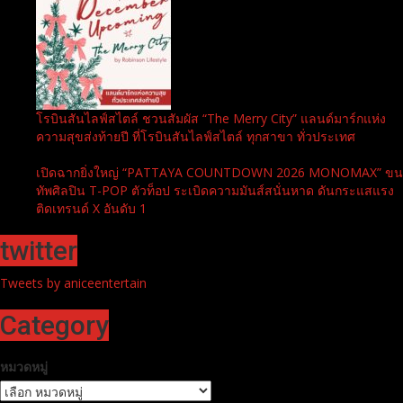
โรบินสันไลฟ์สไตล์ ชวนสัมผัส “The Merry City” แลนด์มาร์กแห่ง
ความสุขส่งท้ายปี ที่โรบินสันไลฟ์สไตล์ ทุกสาขา ทั่วประเทศ
เปิดฉากยิ่งใหญ่ “PATTAYA COUNTDOWN 2026 MONOMAX” ขน
ทัพศิลปิน T-POP ตัวท็อป ระเบิดความมันส์สนั่นหาด ดันกระแสแรง
ติดเทรนด์ X อันดับ 1
twitter
Tweets by aniceentertain
Category
หมวดหมู่