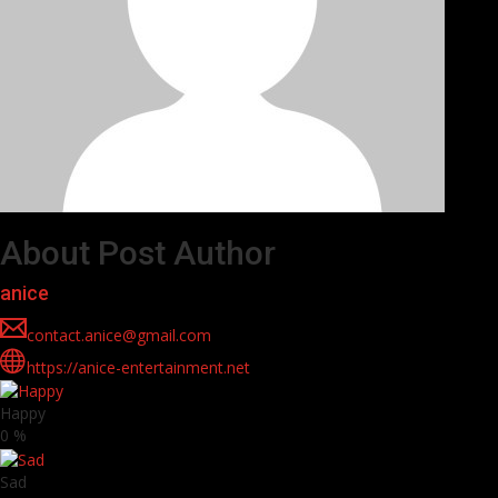
About Post Author
anice
contact.anice@gmail.com
https://anice-entertainment.net
Happy
0
%
Sad