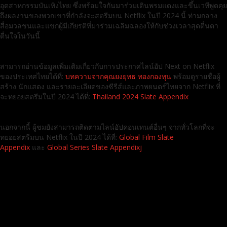
อุตสาหกรรมบันเทิงไทย ซึ่งพร้อมใจกันมาร่วมเดินพรมแดงและขึ้นเวทีพูดคุย
ถึงผลงานของพวกเขาที่กำลังจะสตรีมบน Netflix ในปี 2024 นี้ ท่ามกลาง
สื่อมวลชนและแขกผู้มีเกียรติที่มาร่วมเฉลิมฉลองให้กับช่วงเวลาสุดตื่นตา
ตื่นใจในวันนี้
สามารถอ่านข้อมูลเพิ่มเติมเกี่ยวกับการประกาศไลน์อัป Next on Netflix
ของประเทศไทยได้ที่:
บทความจากคุณยงยุทธ ทองกองทุน
พร้อมดูรายชื่อผู้
สร้าง นักแสดง และรายละเอียดของซีรีส์และภาพยนตร์ไทยจาก Netflix ที่
จะทยอยสตรีมในปี 2024 ได้ที่:
Thailand 2024 Slate Appendix
นอกจากนี้ ผู้ชมยังสามารถติดตามไลน์อัปคอนเทนต์อื่นๆ จากทั่วโลกที่จะ
ทยอยสตรีมบน Netflix ในปี 2024 ได้ที่:
Global Film Slate
Appendix
และ
Global Series Slate Appendixj