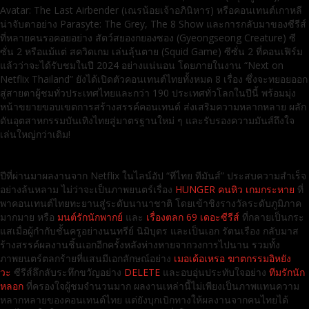
Avatar: The Last Airbender (เณรน้อยเจ้าอภินิหาร) หรือคอนเทนต์เกาหลี
น่าจับตาอย่าง Parasyte: The Grey, The 8 Show และการกลับมาของซีรีส์
ที่หลายคนรอคอยอย่าง สัตว์สยองกยองซอง (Gyeongseong Creature) ซี
ซั่น 2 หรือแม้แต่ สควิดเกม เล่นลุ้นตาย (Squid Game) ซีซั่น 2 ที่คอนเฟิร์ม
แล้วว่าจะได้รับชมในปี 2024 อย่างแน่นอน โดยภายในงาน “Next on
Netflix Thailand” ยังได้เปิดตัวคอนเทนต์ไทยทั้งหมด 8 เรื่อง ซึ่งจะทยอยออก
สู่สายตาผู้ชมทั่วประเทศไทยและกว่า 190 ประเทศทั่วโลกในปีนี้ พร้อมมุ่ง
หน้าขยายขอบเขตการสร้างสรรค์คอนเทนต์ ส่งเสริมความหลากหลาย ผลัก
ดันอุตสาหกรรมบันเทิงไทยสู่มาตรฐานใหม่ ๆ และรับรองความมันส์ถึงใจ
เล่นใหญ่กว่าเดิม!
ปีที่ผ่านมาผลงานจาก Netflix ในไลน์อัป “ทีไทย ทีมันส์” ประสบความสำเร็จ
อย่างล้นหลาม ไม่ว่าจะเป็นภาพยนตร์เรื่อง
HUNGER คนหิว เกมกระหาย
ที่
พาคอนเทนต์ไทยทะยานสู่ระดับนานาชาติ โดยเข้าชิงรางวัลระดับภูมิภาค
มากมาย หรือ
มนต์รักนักพากย์
และ
เรื่องตลก 69 เดอะซีรีส์
ที่กลายเป็นกระ
แสเมื่อผู้กำกับชั้นครูอย่างนนทรีย์ นิมิบุตร และเป็นเอก รัตนเรือง กลับมาส
ร้างสรรค์ผลงานชิ้นเอกอีกครั้งหลังห่างหายจากวงการไปนาน รวมทั้ง
ภาพยนตร์ตลกร้ายที่แสนมีเอกลักษณ์อย่าง
เมอเด้อเหรอ ฆาตกรรมอิหยัง
วะ
ซีรีส์ลึกลับระทึกขวัญอย่าง
DELETE
และอบอุ่นประทับใจอย่าง
ทีมรักนัก
หลอก
ที่ครองใจผู้ชมจำนวนมาก ผลงานเหล่านี้ไม่เพียงเป็นภาพแทนความ
หลากหลายของคอนเทนต์ไทย แต่ยังบุกเบิกทางให้ผลงานจากคนไทยได้