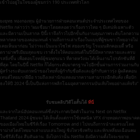
เข้าไปอยู่ในใจของผู้ชมกว่า 190 ประเทศทั่วโลก
ยงยุทธ ทองกองทุน ผู้อำนวยการฝ่ายคอนเทนต์ประจำประเทศไทยของ
Netflix กล่าวว่า “ผมเชื่อมาโดยตลอดว่าเรื่องราวไทย ๆ มีเสน่ห์เฉพาะตัว
และมีความเป็นสากล ปีนี้เราจึงก้าวไปอีกขั้นกับงานคุณภาพระดับโลกความ
หลากหลายของคอนเทนต์ รวมถึงการเล่าเรื่องในแบบที่ผู้ชมชาวไทยอาจไม่
เคยเห็นมาก่อน ไม่ว่าจะเป็นแนวไซไฟ สยองขวัญ โรแมนติกคอเมดี้ หรือ
ดราม่าพรีเมียมสุดแซบ เราตั้งใจให้คอนเทนต์ในปีนี้มีหลากหลายและครบ
รสยิ่งขึ้น เพื่อตอบโจทย์ผู้ชมทุกแนว ที่คาดหวังจะได้เห็นงานโปรดักชันที่ดี
ที่สุด โดยในปีนี้ Netflix ก็ได้ยกระดับมาตรฐานไปอีกขั้นผ่านการร่วมงานกับ
ผู้สร้างระดับแถวหน้าของไทยทั้งผู้กำกับชื่อดังและผู้กำกับดาวรุ่ง ผู้ผลิตคอน
เทนต์ไทยมากฝีมือ รวมถึงเหล่านักแสดงมากความสามารถอีกคับคั่ง เพื่อปัก
ธงให้ปี 2024 นี้เป็นปีแห่งการพลิกโฉมอุตสาหกรรมบันเทิงไทยอย่างแท้จริง”
รับชมคลิปวิดีโอสั้นได้
ที่นี่
และจากไลน์อัปคอนเทนต์ซึ่งประกาศเปิดตัวในงาน Next on Netflix
Thailand 2024 ผู้ชมจะได้เห็นตั้งแต่การใช้เทคนิค VFX ถ่ายทอดภาพอนาคต
ของเมืองไทยในซีรีส์เรื่อง Tomorrow and I ไปจนถึงการนำละครเมโลด
ราม่าสไตล์ไทยมาเล่าแบบเล่นใหญ่ ชิงไหวชิงพริบ และหักเหลี่ยมเฉือนคม
ในซีรีส์เรื่อง สืบสันดาน ยิ่งไปกว่านั้น Netflix ยังมีความตั้งใจจะขยาย