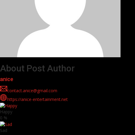
About Post Author
anice
contact.anice@gmail.com
https://anice-entertainment.net
Happy
0
%
Sad