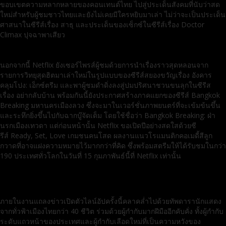
ขอบเขตความหลากหลายของคอนเทนต์ไทย ไปสู่ประเด็นสังคมที่นับว่าสด
ใหม่สำหรับผู้ชมชาวไทยและยังไม่เคยมีใครหยิบมาเล่า ไม่ว่าจะเป็นประเด็น
ศาสนาในซีรีส์เรื่อง สาธุ และประเด็นของเซ็กซ์ในซีรีส์เรื่อง Doctor
Climax ปุจฉาพาเสียว
นอกจากนี้ Netflix ยังเซอร์ไพรส์ผู้ชมด้วยการนำเรื่องราวสุดหลอนจาก
รายการวิทยุสุดฮิตมาเล่าใหม่ในรูปแบบของซีรีส์สยองขวัญเรื่อง อังคาร
คลุมโปง: เอ็กซ์ตรีม และพาผู้ชมดำดิ่งลงสู่ปมปริศนาชวนขนลุกในซีรีส
เรื่อง อย่ากลับบ้าน พร้อมกันนี้ยังประกาศสร้างภาคแยกของซีรีส์ Bangkok
Breaking มหานครเมืองลวง ซึ่งจะมาในเวอร์ชั่นภาพยนตร์ที่จะเข้มข้นขึ้น
และระทึกยิ่งขึ้นไปกับฉากบู๊จัดเต็ม โดยใช้ชื่อว่า Bangkok Breaking: ฝ่า
นรกเมืองเทวดา แต่ก่อนหน้านั้น Netflix ขอเปิดปีอย่างสดใสด้วยซี
รีส์ Ready, Set, Love เกมชนคนโสด ผลงานแนวโรแมนติกคอเมดี้สีลูก
กวาดที่อาจแฝงความหมายไว้มากกว่าที่คิด ซึ่งพร้อมสตรีมให้ได้รับชมในกว่า
190 ประเทศทั่วโลกในวันที่ 15 กุมภาพันธ์นี้ที่ Netflix เท่านั้น
ภายในงานแถลงข่าวเปิดตัวไลน์อัปครั้งนี้คลาคล่ำไปด้วยทัพดารานักแสดง
จากทั่วฟ้าเมืองไทยกว่า 40 ชีวิต ร่วมด้วยผู้กำกับมากฝีมืออีกคับคั่ง ทั้งผู้กำกับ
ระดับแถวหน้าของประเทศและผู้กำกับเลือดใหม่ที่เป็นความหวังของ