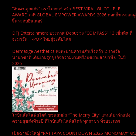
“อันดา-ลูกแก้ว” แรงไม่หยุด! คว้า BEST VIRAL GL COUPLE
AWARD เวที GLOBAL EMPOWER AWARDS 2026 ตอกย้ำกระแสคู่
จิ้นระดับอินเตอร์
DFJ Entertainment ประกาศ Debut วง “COMPASS” 13 เข็มทิศ ที่
จะมารัน T-POP ไทยสู่ระดับโลก
Dermatige Aesthetics พุ่งทะยานความสำเร็จคว้า 2 รางวัล
นานาชาติ เดินเกมรุกธุรกิจความงามพร้อมขยายสาขาที่ 6 ในปี
2026
โรบินสันไลฟ์สไตล์ ชวนสัมผัส “The Merry City” แลนด์มาร์กแห่ง
ความสุขส่งท้ายปี ที่โรบินสันไลฟ์สไตล์ ทุกสาขา ทั่วประเทศ
เปิดฉากยิ่งใหญ่ “PATTAYA COUNTDOWN 2026 MONOMAX” ขน