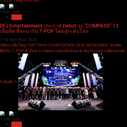
T-POP ไทยสู่ระดับโลก
0
0
1 min read
News
DFJ Entertainment ประกาศ Debut วง “COMPASS” 13
เข็มทิศ ที่จะมารัน T-POP ไทยสู่ระดับโลก
18 กุมภาพันธ์ 2026
เปิดฉากยิ่งใหญ่ “PATTAYA COUNTDOWN 2026 MONOMAX” ขนทัพ
ศิลปิน T-POP ตัวท็อป ระเบิดความมันส์สนั่นหาด ดันกระแสแรงติดเทรนด์
X อันดับ 1
0
0
1 min read
News