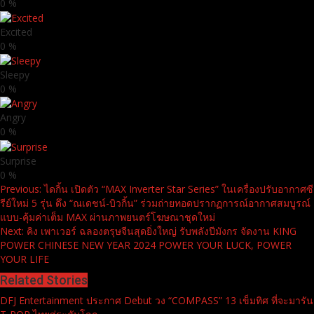
0
%
Excited
0
%
Sleepy
0
%
Angry
0
%
Surprise
0
%
Continue
Previous:
ไดกิ้น เปิดตัว “MAX Inverter Star Series” ในเครื่องปรับอากาศซี
รีย์ใหม่ 5 รุ่น ดึง “ณเดชน์-บิวกิ้น” ร่วมถ่ายทอดปรากฏการณ์อากาศสมบูรณ์
Reading
แบบ-คุ้มค่าเต็ม MAX ผ่านภาพยนตร์โฆษณาชุดใหม่
Next:
คิง เพาเวอร์ ฉลองตรุษจีนสุดยิ่งใหญ่ รับพลังปีมังกร จัดงาน KING
POWER CHINESE NEW YEAR 2024 POWER YOUR LUCK, POWER
YOUR LIFE
Related Stories
DFJ Entertainment ประกาศ Debut วง “COMPASS” 13 เข็มทิศ ที่จะมารัน