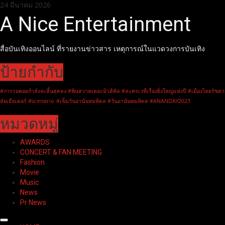
Skip
24 มีนาคม 2026
to
A Nice Entertainment
content
สื่อบันเทิงออนไลน์ ที่รายงานข่าวสาร เหตุการณ์ในแวดวงการบันเทิง
ป้ายกำกับ
#การรอคอยกำลังจะสิ้นสุดลง #พิษสวาทเดอะมิวสิคัล #ละครเวทีเรื่องยิ่งใหญ่แห่งปี #เมืองไทยรัชดา
ลัยเธียเตอร์ #scenario
#เข็มวันอานันทมหิดล #วันอานันทมหิดล #ANANDAY2023
หมวดหมู่
AWARDS
CONCERT & FAN MEETING
Fashion
Movie
Music
News
Pr News
Primary