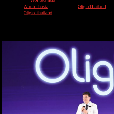
ได้ที่ Facebook:
Wontechasia
,
Instagram:
Wontechasia
และ Facebook:
OligioThailand
,
Instagram:
Oligio_thailand
#Wontechasia #OligioxBKPP #OligioThailand #Oligio
#TheWayOfLift #ปรับกระชับผิวในแบบคุณ