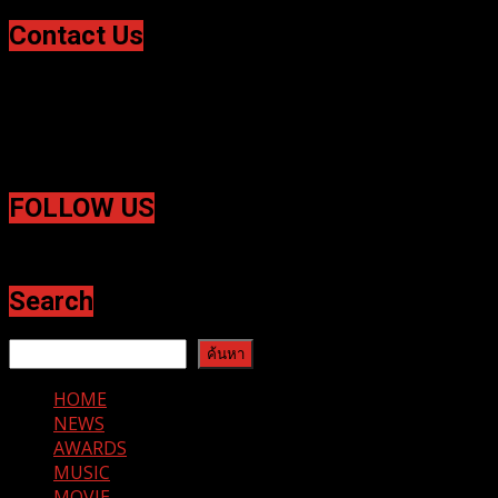
Contact Us
Website : anice-entertainment.net
ติดต่อ ลง
ข่าวประชาสัมพันธ์ | หมายเชิญสื่อ ได้ที่
Email :
Contact.anice@gmail.com หรือ LINE : anice.entertainment
FOLLOW US
Facebook
Twitter
Search
ค้นหา
ค้นหา
HOME
NEWS
AWARDS
MUSIC
MOVIE