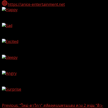
https://anice-entertainment.net
Happy
0
%
Sad
0
%
Excited
0
%
Sleepy
0
%
Angry
0
%
Surprise
0
%
Continue
Previous:
“ใหม่-ดาวิกา” สลัดลุคบนพรมแดง ควง 2 หนุ่ม “ดิว-