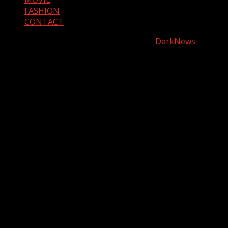
FASHION
CONTACT
Copyright © Anice-entertainment.net
|
DarkNews
by AF
themes.