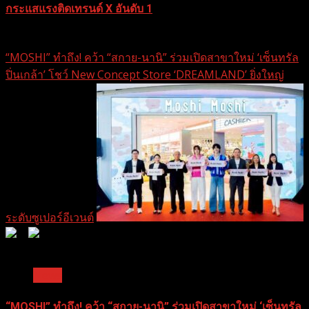
กระแสแรงติดเทรนด์ X อันดับ 1
30 ธันวาคม 2025
“MOSHI” ทำถึง! คว้า “สกาย-นานิ” ร่วมเปิดสาขาใหม่ ‘เซ็นทรัล
ปิ่นเกล้า’ โชว์ New Concept Store ‘DREAMLAND’ ยิ่งใหญ่
ระดับซูเปอร์อีเวนต์
0
0
1 min read
News
“MOSHI” ทำถึง! คว้า “สกาย-นานิ” ร่วมเปิดสาขาใหม่ ‘เซ็นทรัล