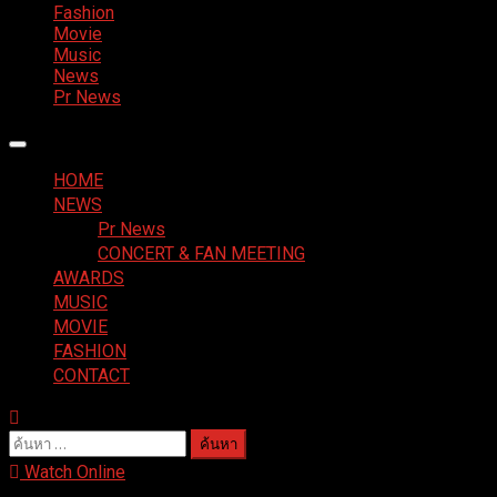
Fashion
Movie
Music
News
Pr News
Primary
Menu
HOME
NEWS
Pr News
CONCERT & FAN MEETING
AWARDS
MUSIC
MOVIE
FASHION
CONTACT
ค้นหา
สำหรับ:
Watch Online