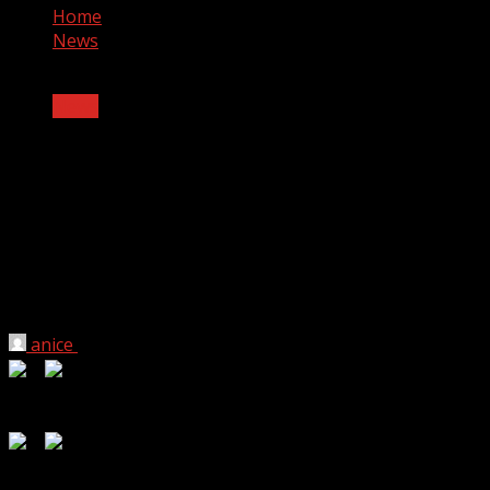
Home
News
News
“บิวกิ้น – พีพี” จับมือขึ้นแท่นแบรนด์พรี
เซนเตอร์ “Oligio” แพคคู่! พร้อมยก
กระชับ…อัปความดูดี ก่อนขึ้นคอนเสริ์ต
ใหญ่
anice
29 พฤษภาคม 2025
0
0
1 min read
0
0
Read Time:
3 Minute, 52 Second