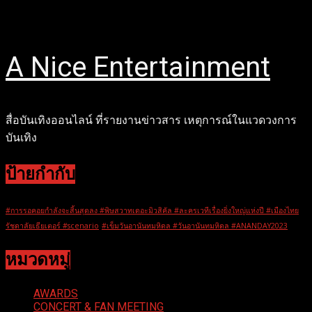
Skip
26 มีนาคม 2026
to
content
A Nice Entertainment
สื่อบันเทิงออนไลน์ ที่รายงานข่าวสาร เหตุการณ์ในแวดวงการ
บันเทิง
ป้ายกำกับ
#การรอคอยกำลังจะสิ้นสุดลง #พิษสวาทเดอะมิวสิคัล #ละครเวทีเรื่องยิ่งใหญ่แห่งปี #เมืองไทย
รัชดาลัยเธียเตอร์ #scenario
#เข็มวันอานันทมหิดล #วันอานันทมหิดล #ANANDAY2023
หมวดหมู่
AWARDS
CONCERT & FAN MEETING