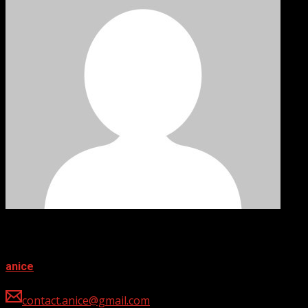
About Post Author
anice
contact.anice@gmail.com