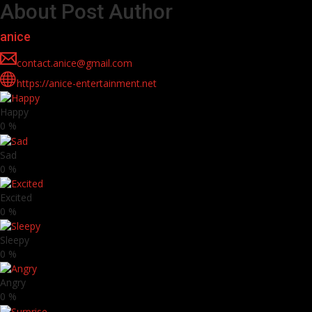
About Post Author
anice
contact.anice@gmail.com
https://anice-entertainment.net
Happy
0
%
Sad
0
%
Excited
0
%
Sleepy
0
%
Angry
0
%