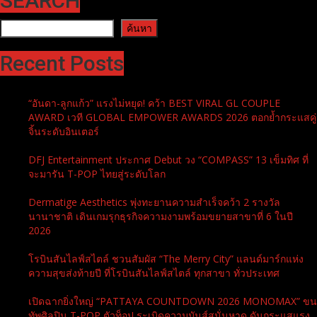
SEARCH
ค้นหา
ค้นหา
Recent Posts
“อันดา-ลูกแก้ว” แรงไม่หยุด! คว้า BEST VIRAL GL COUPLE
AWARD เวที GLOBAL EMPOWER AWARDS 2026 ตอกย้ำกระแสคู่
จิ้นระดับอินเตอร์
DFJ Entertainment ประกาศ Debut วง “COMPASS” 13 เข็มทิศ ที่
จะมารัน T-POP ไทยสู่ระดับโลก
Dermatige Aesthetics พุ่งทะยานความสำเร็จคว้า 2 รางวัล
นานาชาติ เดินเกมรุกธุรกิจความงามพร้อมขยายสาขาที่ 6 ในปี
2026
โรบินสันไลฟ์สไตล์ ชวนสัมผัส “The Merry City” แลนด์มาร์กแห่ง
ความสุขส่งท้ายปี ที่โรบินสันไลฟ์สไตล์ ทุกสาขา ทั่วประเทศ
เปิดฉากยิ่งใหญ่ “PATTAYA COUNTDOWN 2026 MONOMAX” ขน
ทัพศิลปิน T-POP ตัวท็อป ระเบิดความมันส์สนั่นหาด ดันกระแสแรง