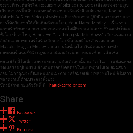
จังหวะที่กระตุ้นหัวใจ, Requiem of Silence (Re:Zero) เสียงแห่งความสูญ
เสียและการฟื้นคืน ถ่ายทอดด้วยอารมณ์ที่เศร้าลึกแต่สง่างาม, Koe no
Katachi (A Silent Voice) ท่วงทำนองที่สะท้อนความรู้สึกผิด ความหวัง และ
การให้อภัย ภายใต้เนื้อเสียงที่อ่อนโยน, Your Name Medley – เรื่องราว
ความรักข้ามกาลเวลา ถ่ายทอดผ่านเมโลดี้ที่หวานปนเศร้า ซึ่งเคยทำให้คน
ทั้งโลกน้ำตาไหล, Hanezeve Caradhina (Made in Abyss) เสียงแห่งความ
ลึกลับและเวทมนตร์ใต้ห้วงลึกของโลกที่ไม่เคยมีใครสำรวจมาก่อน,
Madoka Magica Medley จากความใสซื่อสู่โลกอันมืดหม่นของพลัง
เวทมนตร์ ดนตรีที่ฉีกกฎของแอนิเมะสาวน้อยเวทมนตร์อย่างสิ้นเชิง
คอนเสิร์ตนี้ไม่เพียงแต่จะมอบความบันเทิงเท่านั้น แต่ยังเป็นการเฉลิมฉลอง
วัฒนธรรมญี่ปุ่นผ่านเสียงดนตรีออร์เคสตราในแบบที่คุณไม่เคยสัมผัสมา
ก่อน ไม่ว่าคุณจะเป็นแฟนแอนิเมะตัวยงหรือผู้รักเสียงเพลงซิมโฟนี ก็ไม่ควร
พลาดงานนี้ด้วยประการทั้งปวง
บัตรมีจำหน่ายแล้ววันนี้ ที่
Thaiticketmajor.com
Share
Facebook
Twitter
Pinterest