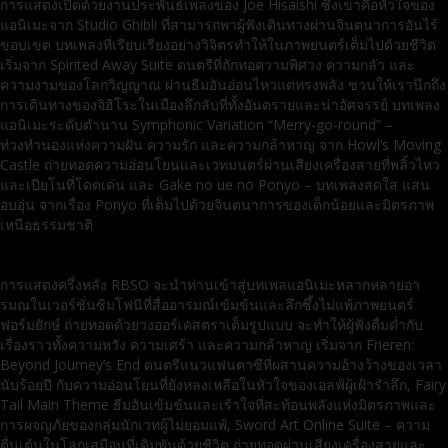
การแสดงเปิดด้วยงานประพันธ์เพลงของ Joe Hisaishi ซึ่งเขาคือหัวใจของ
แอนิเมะจาก Studio Ghibli ที่สามารถพาผู้ฟังเดินทางผ่านจินตนาการอันไร้
ขอบเขต บทเพลงที่เรียบเรียงอย่างวิจิตรทำให้ในภาพยนตร์เต็มไปด้วยชีวิต
เริ่มจาก Spirited Away Suite ดนตรีที่ถักทอความพิศวง ความกลัว และ
ความงามของโลกวิญญาณ ผ่านธีมอันอ่อนไหวแต่ทรงพลัง ชวนให้เรานึกถึง
การเดินทางของจิฮิโระในเมืองลึกลับที่ทั้งอันตรายและน่าอัศจรรย์ บทเพลง
แอนิเมะระดับตำนาน Symphonic Variation “Merry-go-round” –
ท่วงทำนองแห่งความฝัน ความรัก และความกล้าหาญ จาก Howl’s Moving
Castle ถ่ายทอดความอ่อนโยนและเวทมนตร์ผ่านเสียงเครื่องสายที่พลิ้วไหว
และเปียโนที่โดดเด่น และ Gake no ue no Ponyo – บทเพลงสดใส แสน
อบอุ่น จากเรื่อง Ponyo ที่เต็มไปด้วยจินตนาการของเด็กน้อยและมิตรภาพ
เหนือธรรมชาติ
การแสดงครึ่งหลัง RBSO จะนำท่านเข้าสู่บทเพลแอนิเมะหลากหลายอา
รมณในเวอร์ชั่นซิมโฟนีที่สื่ออารมณ์เข้มข้นและลึกซึ้งไม่แพ้ภาพยนตร์
ฟอร์มยักษ์ ถ่ายทอดด้วยวงออร์เคสตราเต็มรูปแบบ จะทำให้ผู้ฟังดื่มด่ำกับ
เรื่องราวทั้งความหวัง ความเศร้า และความกล้าหาญ เริ่มจาก Frieren:
Beyond Journey’s End ดนตรีแนวแฟนตาซีที่ผสานความอ้างว้างของเวลา
นับร้อยปี กับความอ่อนโยนที่ยังหลงเหลือในหัวใจของเอลฟ์ผู้เฝ้ารำลึก, Fairy
Tail Main Theme ธีมอันเข้มข้นและเร้าใจที่สะท้อนพลังแห่งมิตรภาพและ
การผจญภัยของกลุ่มนักเวทผู้ไม่ยอมแพ้, Sword Art Online Suite – ความ
ตื่นเต้นในโลกเสมือนที่เดิมพันด้วยชีวิต ถ่ายทอดผ่านเสียงเครื่องสายและ