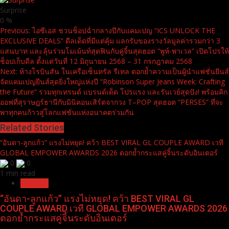
Surprise
0
%
Continue
Previous:
ไอซีเอส ชวนช็อปฉ่ำกลางปีกับแคมเปญ “ICS UNLOCK THE
EXCLUSIVE DEALS” ดีลเด็ดที่มีแต่คุ้ม แลกรับของรางวัลมูลค่ารวมกว่า 3
Reading
แสนบาท และลุ้นร่วมโมเม้นท์สุดฟินกับคู่จิ้นสุดฮอต “พูห์-พาเวล” เปิดโปรให้
ช็อปเก็บดีล ตั้งแต่วันที่ 12 มิถุนายน 2568 – 31 กรกฎาคม 2568
Next:
ห้างโรบินสัน ในเครือเซ็นทรัล รีเทล ตอกย้ำความเป็นผู้นำแฟชั่นยีนส์
จัดแคมเปญยีนส์สุดยิ่งใหญ่แห่งปี “Robinson Super Jeans Week: Crafting
the Future” รวมทุกเทรนด์ แบรนด์เด็ด โปรแรง และรันเวย์สุดปัง! พร้อมคิก
ออฟที่สุราษฎร์ธานีกับมินิคอนเสิร์ตจากวง T–POP สุดฮอต “PERSES” ที่จะ
พาทุกคนก้าวสู่โลกแฟชั่นแห่งอนาคตร่วมกัน
Related Stories
“อันดา-ลูกแก้ว” แรงไม่หยุด! คว้า BEST VIRAL GL COUPLE AWARD เวที
GLOBAL EMPOWER AWARDS 2026 ตอกย้ำกระแสคู่จิ้นระดับอินเตอร์
0
0
1 min read
Pr News
“อันดา-ลูกแก้ว” แรงไม่หยุด! คว้า BEST VIRAL GL
COUPLE AWARD เวที GLOBAL EMPOWER AWARDS 2026
ตอกย้ำกระแสคู่จิ้นระดับอินเตอร์