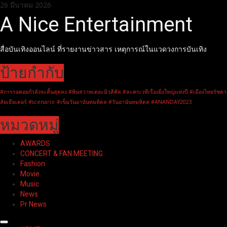
Skip
26 มีนาคม 2026
to
A Nice Entertainment
content
สื่อบันเทิงออนไลน์ ที่รายงานข่าวสาร เหตุการณ์ในแวดวงการบันเทิง
ป้ายกำกับ
#การรอคอยกำลังจะสิ้นสุดลง #พิษสวาทเดอะมิวสิคัล #ละครเวทีเรื่องยิ่งใหญ่แห่งปี #เมืองไทยรัชดา
ลัยเธียเตอร์ #scenario
#เข็มวันอานันทมหิดล #วันอานันทมหิดล #ANANDAY2023
หมวดหมู่
AWARDS
CONCERT & FAN MEETING
Fashion
Movie
Music
News
Pr News
Primary