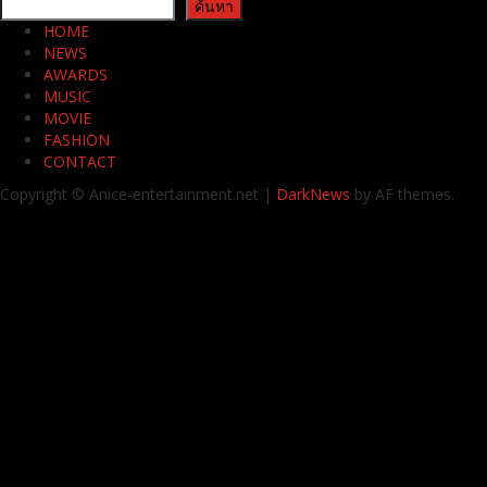
ค้นหา
ค้นหา
HOME
NEWS
AWARDS
MUSIC
MOVIE
FASHION
CONTACT
Copyright © Anice-entertainment.net
|
DarkNews
by AF themes.