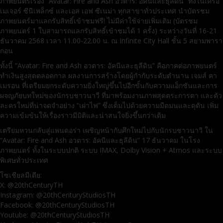
ภาพยนตร์เรื่อง “Avatar: Fire and Ash อวตาร: อัคนีและธุลีดิน” ทั้งในเครือ
เมเจอร์ ซีนีเพล็กซ์ และเอส เอฟ ซีเนม่า ทุกสาขาทั่วประเทศ นําบัตรชม
ภาพยนตร์มาแลกรับสิทธิ์เข้าชมฟรี! ไม่มีค่าใช้จ่ายเพิ่มเติม (บัตรชม
ภาพยนตร์ 1 ใบสามารถแลกรับสิทธิ์เข้าชมได้ 1 ครั้ง) ระหว่างวันที่ 16-21
ธันวาคม 2568 เวลา 11.00-22.00 น. ณ Infinite City Hall ชั้น 5 สยามพารา
กอน
ทั้งนี้ “Avatar: Fire and Ash อวตาร: อัคนีและธุลีดิน” คือภาคต่อภาพยนตร์
ทำเงินสูงสุดตลอดกาล ผลงานการสร้างโดยผู้กำกับระดับตำนาน เจมส์ คา
เมรอน ที่เตรียมยกระดับความยิ่งใหญ่ขึ้นไปอีกขั้นกับความแอ็กชันและการ
ผจญภัยบทใหม่ของนักรบชาวนาวี ที่มาพร้อมงานภาพสุดตระการตา และตัว
ละครใหม่ที่น่าจดจำอย่าง “เผ่าไฟ” ซึ่งเต็มไปด้วยความมืดมนและดุดัน เพิ่ม
ความเข้มข้นให้เรื่องราวมีมิติและน่าสนใจยิ่งขึ้นกว่าเดิม
เตรียมหวนกลับสู่แพนดอร่า เผชิญหน้ากับศึกใหม่ไปกับนักรบชาวนาวี ใน
“Avatar: Fire and Ash อวตาร: อัคนีและธุลีดิน” 17 ธันวาคม ในโรง
ภาพยนตร์ ทั้งในระบบปกติ ระบบ IMAX, Dolby Vision + Atmos และระบบ
พิเศษทั่วประเทศ
โซเชียลมีเดีย:
X: @20thCenturyTH
Instagram: @20thCenturyStudiosTH
Facebook: @20thCenturyStudiosTH
Youtube: @20thCenturyStudiosTH