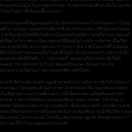
ชวนทุกคนไปดูในโรงภาพยนตร์กันค่ะ รับรองว่าจะต้องตื่นตาตื่นใจ และอิน
ไปกับเรื่องราวที่เข้มข้นขึ้นแน่นอน”
สำหรับโอปอลที่ได้ดูภาพยนตร์รอบ World Premiere ไปแล้วบอกว่า “โอปอ
ลมีโอกาสได้ดูภาพยนตร์เรื่องนี้แล้วที่ World Premiere รู้สึกไม่แปลกใจเลย
ว่าทำไมแฟรนไชส์นี้ถึงได้ชื่อว่าเป็นแฟรนไชส์ที่ทำรายได้ในโรงภาพยนตร์
สูงที่สุดในโลก เพราะเป็นภาพยนตร์ที่ต้องดูในโรงจริง ๆ ทั้งภาพ เนื้อเรื่อง
และฉากแอ็กชัน ตระกาลตาและว้าวมาก ๆ เป็น 3 ชั่วโมงกว่าที่ไม่เบื่อเลย
ซึ่งไม่ใช่แค่ภาพสวยแต่เนื้อเรื่องยังซึ้งกินใจ ทั้งเรื่องครอบครัว และการเห็น
คุณค่าของสิ่งมีชีวิตอื่น ๆ 17 ธันวาคมนี้ อย่าพลาดไปร่วมประทับใจกับ
Avatar: Fire and Ash ในโรงภาพยนตร์กันนะคะ รับรองว่าจะเป็น
ประสบการณ์ใหม่ในการดูภาพยนตร์ที่ตราตรึงใจค่ะ”
ส่วนเป้ ที่เป็นแฟน Avatar อยู่แล้วคาดหวังว่าภาคนี้จะประทับใจไม่น้อยกว่า
ภาคก่อน ๆ โดยเฉพาะด้านงานภาพ “สำหรับผมยกให้งานภาพของ Avatar
เป็นที่สุด เพราะสองภาคที่ผ่านมาเราได้เห็นสภาพแวดล้อมที่แตกต่างกัน
Avatar ภาคแรกได้เห็นความงามของผืนป่า พอมา Avatar: The Way of
Water ก็เห็นความตระการตาของผืนน้ำ ซึ่งทั้งสองภาคสร้างสรรค์งานภาพ
ออกมาได้สวยมาก ๆ ภาคนี้เลยคาดหวังว่าจะต้องเห็นฉากแอ็กชันใหม่ ๆ ของ
ดินแดนเผ่าไฟ และเผ่าลม ใครเป็นแฟน Avatar อยู่แล้ว ห้ามพลาดครับ 17
ธันวาคมนี้ในโรงภาพยนตร์ทั่วประเทศ”