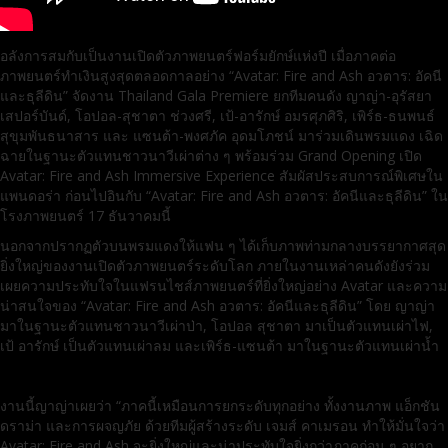
อลังการสมกับเป็นงานเปิดตัวภาพยนตร์ฟอร์มยักษ์แห่งปี เมื่อภาคต่อ
ภาพยนตร์ทำเงินสูงสุดตลอดกาลอย่าง “Avatar: Fire and Ash อวตาร: อัคนี
และธุลีดิน” จัดงาน Thailand Gala Premiere ยกทีมคนดัง ญาญ่า-อุรัสยา
เสปอร์บันด์, โอปอล-สุชาตา ช่วงศรี, เป้-อารักษ์ อมรศุภศิริ, เพิร์ธ-ธนพนธ์
สุขุมพันธนาสาร และ แซนต้า-พงศภัค อุดมโภชน์ มาร่วมเดินพรมแดง เฉิด
ฉายในฐานะตัวแทนชาวนาวีเผ่าต่าง ๆ พร้อมร่วม Grand Opening เปิด
Avatar: Fire and Ash Immersive Experience สัมผัสประสบการณ์พิเศษใน
แพนดอร่า ก่อนไปอินกับ “Avatar: Fire and Ash อวตาร: อัคนีและธุลีดิน” ใน
โรงภาพยนตร์ 17 ธันวาคมนี้
นอกจากปรากฏตัวบนพรมแดงให้แฟน ๆ ได้เก็บภาพท่ามกลางบรรยากาศสุด
ยิ่งใหญ่ของงานเปิดตัวภาพยนตร์ระดับโลก ภายในงานเหล่าคนดังยังร่วม
เผยความประทับใจในแฟรนไชส์ภาพยนตร์ที่ยิ่งใหญ่อย่าง Avatar และความ
น่าสนใจของ “Avatar: Fire and Ash อวตาร: อัคนีและธุลีดิน” โดย ญาญ่า
มาในฐานะตัวแทนชาวนาวีเผ่าป่า, โอปอล สุชาตา มาเป็นตัวแทนเผ่าไฟ,
เป้ อารักษ์ เป็นตัวแทนเผ่าลม และเพิร์ธ-แซนต้า มาในฐานะตัวแทนเผ่าน้ำ
งานนี้ญาญ่าเผยว่า “ภาคนี้เหมือนการยกระดับทุกอย่าง ทั้งงานภาพ แอ็กชัน
ดราม่า และการผจญภัย ด้วยทีมผู้สร้างระดับ เจมส์ คาเมรอน ทำให้มั่นใจว่า
Avatar: Fire and Ash จะยิ่งใหญ่และน่าประทับใจยิ่งกว่าภาคก่อน ๆ อยาก