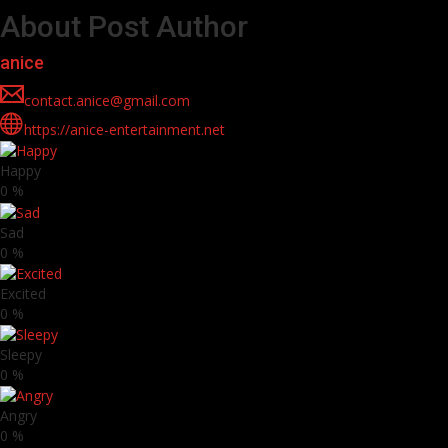
About Post Author
anice
contact.anice@gmail.com
https://anice-entertainment.net
Happy
0
%
Sad
0
%
Excited
0
%
Sleepy
0
%
Angry
0
%