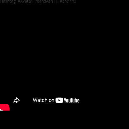
Hashtag: #AvatarFireandAshTH #อวตาร3