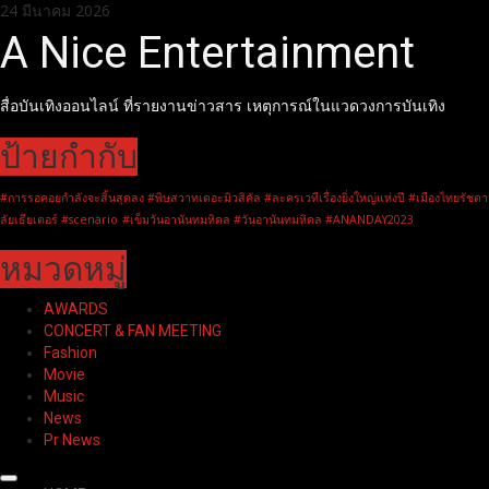
Skip
24 มีนาคม 2026
to
A Nice Entertainment
content
สื่อบันเทิงออนไลน์ ที่รายงานข่าวสาร เหตุการณ์ในแวดวงการบันเทิง
ป้ายกำกับ
#การรอคอยกำลังจะสิ้นสุดลง #พิษสวาทเดอะมิวสิคัล #ละครเวทีเรื่องยิ่งใหญ่แห่งปี #เมืองไทยรัชดา
ลัยเธียเตอร์ #scenario
#เข็มวันอานันทมหิดล #วันอานันทมหิดล #ANANDAY2023
หมวดหมู่
AWARDS
CONCERT & FAN MEETING
Fashion
Movie
Music
News
Pr News
Primary