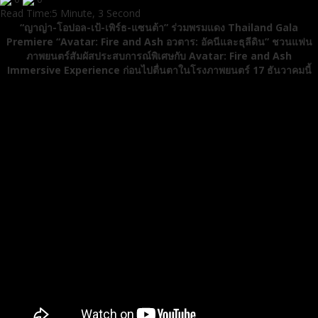
Read Time:
5 Minute, 3 Second
“ญาญ่า-โอปอล-เป้-เพิร์ธ-แซนต้า” ร่วมพรมแดง Thailand Gala
Premiere “Avatar: Fire and Ash อวตาร: อัคนีและธุลีดิน” ชวนแฟน
ภาพยนตร์สัมผัสประสบการณ์พิเศษกับ Avatar: Fire and Ash
Immersive Experience ก่อนไปตื่นตาในโรงภาพยนตร์ 17 ธันวาคมนี้