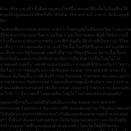
ด้าน เพิร์ธ-แซนต้า ซึ่งติดตามแฟรนไซส์นี้มาตลอดก็ตื่นเต้นไม่น้อยที่จะได้
หวนกลับสู่แพนดอร่าอีกครั้งกับ “Avatar: Fire and Ash อวตาร: อัคนีและธุลี
ดิน”
“ผมชอบที่ทุกภาคของ Avatar จะพาเราไปผจญภัยในดินแดนใหม่ ๆ และภาค
นี้ก็จะพาเราไปเจอเผ่าใหม่ ๆ มุมใหม่ ๆ ของโลก Avatar ซึ่งทำให้จักรวาลนี้
กว้างขึ้นและน่าค้นหามากครับ และที่สำคัญคือ มีตัวร้ายที่เป็นชาวนาวีโผล่
มาชื่อว่า วารัง ผมเลยคิดว่าน่าจะทำให้เนื้อเรื่องมีมิติขึ้นมาก เพราะปกติเรา
จะเห็นชาวนาวีสู้กับมนุษย์ แต่ครั้งนี้ชาวนาวีต้องสู้กันเอง ผมว่าเนื้อเรื่องจะ
ต้องเข้มข้น และฉากแอ็กชันน่าจะมันกว่าเดิม ตั้งตารอที่จะไปดูในโรง
ภาพยนตร์เลยครับ” แซนต้าแอบสปอยล์เบา ๆ ก่อนที่เพิร์ธจะเสริมว่า “ผมว่า
ทั้งเรื่องราวการผจญภัย และแอ็กชันของ Avatar: Fire and Ash น่าจะเข้ม
ข้นและยิ่งใหญ่ขึ้น จากที่เห็นรีวิวรอบ Exclusive Premiere หลายคนบอกว่า
ฉากสงครามนาวีอลังการสุด ๆ ผมเลยตั้งตารอดูแอ็กชั่นมัน ๆ เลย และส่วน
ตัวผมเองติดตามครอบครัวซัลลีมาตลอด เลยอยากรู้ว่าพวกเขาจะต้องเจอกับ
อะไรอีก 17 ธันวาคมนี้ ไม่พลาดที่จะไปดูในโรงภาพยนตร์แน่นอนครับ”
นอกจากนี้ภายในงานยังมีไฮไลต์เป็นการเปิด Avatar: Fire and Ash
Immersive Experience นิทรรศการที่จำลองแพนดอร่ามาให้แฟนภาพยนตร์
ได้สัมผัสประสบการณ์พิเศษ ท่องไปในดินแดนอันแตกต่างสุดขั้วของแพนด
อร่า ทั้งผืนป่าอันงดงามด้วยศรัทธาในจิตวิญญานแห่งเอวา และถิ่นที่อยู่อัน
รกร้างของเผ่าไฟซึ่งถูกแผดเผาด้วยเปลวเพลิง โดยเปิดให้ผู้ที่มีบัตรชม