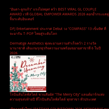
“อันดา-ลูกแก้ว” แรงไม่หยุด! คว้า BEST VIRAL GL COUPLE
AWARD เวที GLOBAL EMPOWER AWARDS 2026 ตอกย้ำกระแสคู่
จิ้นระดับอินเตอร์
DFJ Entertainment ประกาศ Debut วง “COMPASS” 13 เข็มทิศ ที่
จะมารัน T-POP ไทยสู่ระดับโลก
Dermatige Aesthetics พุ่งทะยานความสำเร็จคว้า 2 รางวัล
นานาชาติ เดินเกมรุกธุรกิจความงามพร้อมขยายสาขาที่ 6 ในปี
2026
โรบินสันไลฟ์สไตล์ ชวนสัมผัส “The Merry City” แลนด์มาร์กแห่ง
ความสุขส่งท้ายปี ที่โรบินสันไลฟ์สไตล์ ทุกสาขา ทั่วประเทศ
เปิดฉากยิ่งใหญ่ “PATTAYA COUNTDOWN 2026 MONOMAX” ขน