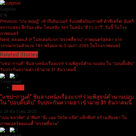
Surprise
0
%
Continue
Previous:
“เก่ง หฤษฎ์” เข้าถึงอินเนอร์ รับบทศิลปินเกาหลี ตัวซีเคร็ต! อัปสกิ
ลการแสดง ฝึกร้อง-เต้น-โหนสลิง ฯลฯ ในหนัง “ดีว่า..ราวี” วันนี้ ในโรง
Reading
ภาพยนตร์
Next:
คลอดแล้ว!! โปสเตอร์แรก “สรรพลี้หวน” ภาพยนตร์สุดฮา จาก
วรรณกรรมคำผวน 18+ พร้อมฉาย 5 กุมภา 2569 ในโรงภาพยนตร์
Related Stories
“แชป–กานต์” ชิมลางหนังเรื่องแรก! ร่วมพิสูจน์ตำนานปอบ ใน “ปอบดิ๊บดิบ”
รับประกันความฮา เข้าฉาย 31 ธันวาคมนี้
0
0
1 min read
Movie
“แชป–กานต์” ชิมลางหนังเรื่องแรก! ร่วมพิสูจน์ตำนานปอบ
ใน “ปอบดิ๊บดิบ” รับประกันความฮา เข้าฉาย 31 ธันวาคมนี้
29 ธันวาคม 2025
“เบน ชลาทิศ” นำทีม!!! “จ๊ะ-เอม วิทวัส-แจ๊ส” แท็กทีม!!! สร้างเสียงฮา ใน
ภาพยนตร์คอมเมดี้ “สรรพลี้หวน”
0
0
1 min read