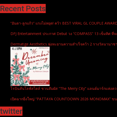
Recent Posts
“อันดา-ลูกแก้ว” แรงไม่หยุด! คว้า BEST VIRAL GL COUPLE AWA
DFJ Entertainment ประกาศ Debut วง “COMPASS” 13 เข็มทิศ ที่จ
Dermatige Aesthetics พุ่งทะยานความสำเร็จคว้า 2 รางวัลนานาชาต
โรบินสันไลฟ์สไตล์ ชวนสัมผัส “The Merry City” แลนด์มาร์กแห่งความ
เปิดฉากยิ่งใหญ่ “PATTAYA COUNTDOWN 2026 MONOMAX” ขนทัพศิล
twitter