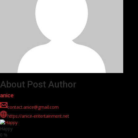
About Post Author
anice
contact.anice@gmail.com
https://anice-entertainment.net
Happy
0
%