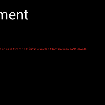
nment
ลัยเธียเตอร์ #scenario
#เข็มวันอานันทมหิดล #วันอานันทมหิดล #ANANDAY2023