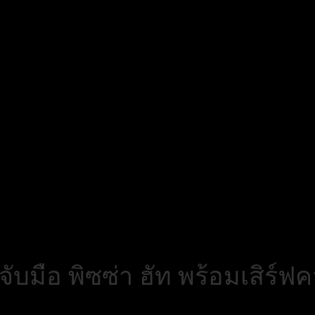
ย จับมือ พิซซ่า ฮัท พร้อมเสิ