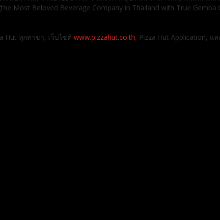
” (the Most Beloved Beverage Company in Thailand with True Gemba C
za Hut ทุกสาขา, เว็บไซต์
www.pizzahut.co.th
, Pizza Hut Application, 