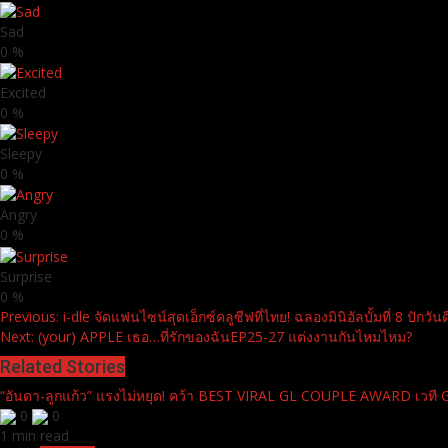
Sad
0
%
Excited
0
%
Sleepy
0
%
Angry
0
%
Surprise
0
%
Continue
Previous:
i-dle จัดแฟนไซน์สุดเอ็กซ์คลูซีฟที่ไทย! ฉลองมินิอัลบั้มที่ 8 ปักวันดีเด
Next:
(your) APPLE เธอ…ที่รักของฉันEP25-27 แต่งงานกันไหมไหม?
Reading
Related Stories
“อันดา-ลูกแก้ว” แรงไม่หยุด! คว้า BEST VIRAL GL COUPLE AWARD เวท
0
0
1 min read