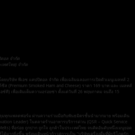
ิตอล จำกัด
ระเทศไทย) จำกัด
บริษัท พีเอช แคปปิตอล จำกัด เพื่อเฉลิมฉลองการเปิดตัวเมนูเมลทส์ 2
แอนด์ชีส (Premium Smoked Ham and Cheese) ราคา 169 บาท และ เมลทส์
ซ์ที) เพื่อเติมเต็มความอร่อยซ่า ตั้งแต่วันที่ 26 พฤษภาคม จนถึง 15
คลุมทุกแพลตฟอร์ม ผ่านความร่วมมือกับพันธมิตรชั้นนำมากมาย พร้อมเดิน
(Innovation Leader) ในตลาดร้านอาหารบริการด่วน (QSR – Quick Service
Melts) ที่อร่อย ถูกปาก ถูกใจ ลูกค้าในประเทศไทย จนติดอันดับหนึ่งเมนูยอด
ยิ่งขึ้น พร้อมเดินหน้าก้าวสู่การเป็น “บริษัทเครื่องดื่มที่ผู้บริโภครัก