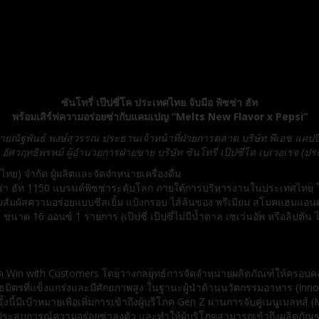
ซันโทรี่ เป๊ปซี่โค ประเทศไทย จับมือ พิซซ่า ฮัท
พร้อมเสิร์ฟความอร่อยซ่ากับแคมเปญ “Melts New Flavor x Pepsi”
ายณัฐพันธ์ พงษ์สุวรรณ ประธานเจ้าหน้าที่ฝ่ายการตลาด บริษัท พีเอช แคปป
ัศวฤทธิพรหม์ ผู้อำนวยการฝ่ายขาย บริษัท ซันโทรี่ เป๊ปซี่โค เบเวอเรจ (ป
ทย) จำกัด ผู้ผลิตและจัดจำหน่ายเครื่องดื่ม
ซ่า ฮัท 1150 แบรนด์พิซซ่าระดับโลก ภายใต้การบริหารงานในประเทศไทย โดย
วมสัมผัสความอร่อยแบบชีสเยิ้ม แป้งกรอบ ไส้ล้นของ พรีเมียม สโมคแฮม
ขนาด 16 ออนซ์ 1 รายการ (เป๊ปซี่ เป๊ปซี่ไม่มีน้ำตาล เซเว่นอัพ หรือลิปตัน ไอ
แนวคิด Win with Customers โดยวางกลยุทธ์การจัดจำหน่ายผลิตภัณฑ์ให้ครอบ
่งในพันธมิตรที่แข็งแกร่งและมีศักยภาพสูง ในฐานะผู้นำด้านนวัตกรรมอาหาร 
้มีเป้าหมายเพื่อเพิ่มการเข้าถึงผู้บริโภค Gen Z ผ่านการจับคู่เมนูเมลทส์ (
ประสบการณ์ความอร่อยซ่าลงตัว และทำให้ผู้บริโภคสามารถเข้าถึงผลิตภัณฑ์ได้มาก