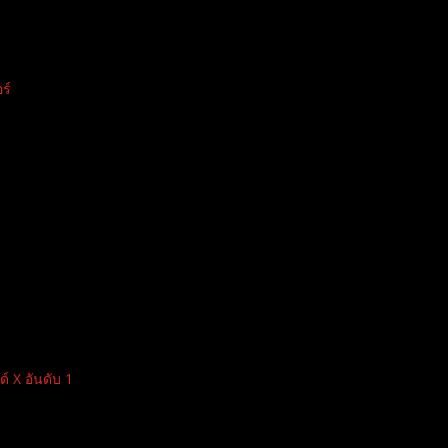
ร์
 X อันดับ 1