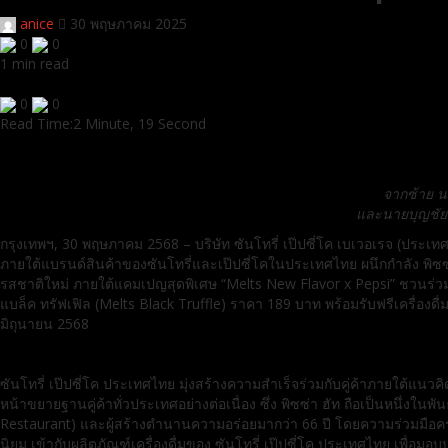
anice
30 พฤษภาคม 2025
0
0
1 min read
0
0
Read Time:
2 Minute, 19 Second
จากซ้าย น
และนายบุญชัย อ
กรุงเทพฯ, 30 พฤษภาคม 2568 – บริษัท ซันโทรี่ เป๊ปซี่โค เบเวอเรจ (ประเทศไ
ภายใต้แบรนด์สินค้าของซันโทรี่และเป๊ปซี่โคในประเทศไทย ผนึกกำลัง พิซ
รสชาติใหม่ ภายใต้แคมเปญสุดพิเศษ “Melts New Flavor x Pepsi” ชวนร่
แบล็ค ทรัฟเฟิล (Melts Black Truffle) ราคา 189 บาท พร้อมรับฟรีเครื่องดื่ม 
มิถุนายน 2568
ซันโทรี่ เป๊ปซี่โค ประเทศไทย มุ่งสร้างความสำเร็จร่วมกับคู่ค้าภายใต้
หน้าขยายฐานคู่ค้าทั่วประเทศอย่างต่อเนื่อง ซึ่ง พิซซ่า ฮัท ถือเป็นหนึ
Restaurant) และผู้สร้างตำนานความอร่อยมากว่า 66 ปี โดยความร่วมมือครั้งนี
นิยม เข้ากับผลิตภัณฑ์เครื่องดื่มของ ซันโทรี่ เป๊ปซี่โค ประเทศไทย เพื่อมอบ