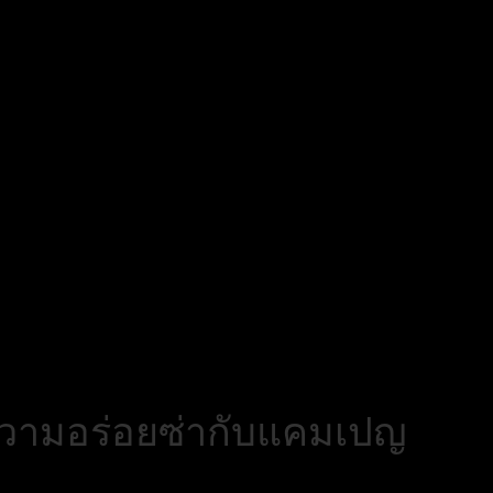
ร์ฟความอร่อยซ่ากับแคมเปญ