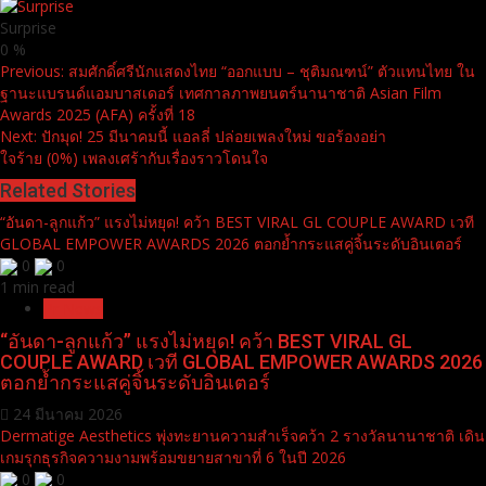
Surprise
0
%
Continue
Previous:
สมศักดิ์ศรีนักแสดงไทย “ออกแบบ – ชุติมณฑน์” ตัวแทนไทย ใน
ฐานะแบรนด์แอมบาสเดอร์ เทศกาลภาพยนตร์นานาชาติ Asian Film
Reading
Awards 2025 (AFA) ครั้งที่ 18
Next:
ปักมุด! 25 มีนาคมนี้ แอลลี่ ปล่อยเพลงใหม่ ขอร้องอย่า
ใจร้าย (0%) เพลงเศร้ากับเรื่องราวโดนใจ
Related Stories
“อันดา-ลูกแก้ว” แรงไม่หยุด! คว้า BEST VIRAL GL COUPLE AWARD เวที
GLOBAL EMPOWER AWARDS 2026 ตอกย้ำกระแสคู่จิ้นระดับอินเตอร์
0
0
1 min read
Pr News
“อันดา-ลูกแก้ว” แรงไม่หยุด! คว้า BEST VIRAL GL
COUPLE AWARD เวที GLOBAL EMPOWER AWARDS 2026
ตอกย้ำกระแสคู่จิ้นระดับอินเตอร์
24 มีนาคม 2026
Dermatige Aesthetics พุ่งทะยานความสำเร็จคว้า 2 รางวัลนานาชาติ เดิน
เกมรุกธุรกิจความงามพร้อมขยายสาขาที่ 6 ในปี 2026
0
0