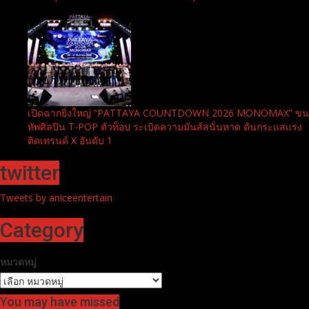
โรบินสันไลฟ์สไตล์ ชวนสัมผัส “The Merry City” แลนด์มาร์กแห่ง
ความสุขส่งท้ายปี ที่โรบินสันไลฟ์สไตล์ ทุกสาขา ทั่วประเทศ
เปิดฉากยิ่งใหญ่ “PATTAYA COUNTDOWN 2026 MONOMAX” ขน
ทัพศิลปิน T-POP ตัวท็อป ระเบิดความมันส์สนั่นหาด ดันกระแสแรง
ติดเทรนด์ X อันดับ 1
twitter
Tweets by aniceentertain