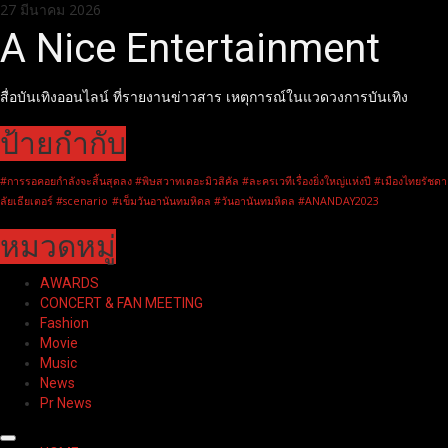
Skip
27 มีนาคม 2026
to
A Nice Entertainment
content
สื่อบันเทิงออนไลน์ ที่รายงานข่าวสาร เหตุการณ์ในแวดวงการบันเทิง
ป้ายกำกับ
#การรอคอยกำลังจะสิ้นสุดลง #พิษสวาทเดอะมิวสิคัล #ละครเวทีเรื่องยิ่งใหญ่แห่งปี #เมืองไทยรัชดา
ลัยเธียเตอร์ #scenario
#เข็มวันอานันทมหิดล #วันอานันทมหิดล #ANANDAY2023
หมวดหมู่
AWARDS
CONCERT & FAN MEETING
Fashion
Movie
Music
News
Pr News
Primary