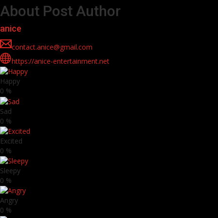
About Post Author
anice
contact.anice@gmail.com
https://anice-entertainment.net
Happy
0
%
Sad
0
%
Excited
0
%
Sleepy
0
%
Angry
0
%