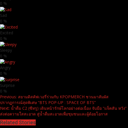
0
%
Sad
0
%
Excited
0
%
Sleepy
0
%
Angry
0
%
Surprise
0
%
Continue
Previous:
สยามดิสคัฟเวอรี่ร่วมกับ KPOPMERCH ชวนมาสัมผัส
ปรากฏการณ์สุดพิเศษ “BTS POP-UP : SPACE OF BTS”
Reading
Next:
น้ำดื่ม C2 (ซีทรู) เดินหน้ารักษ์โลกอย่างต่อเนื่อง จับมือ “แจ็คสัน หวัง”
ส่งต่อความใสสะอาด สู่น้ำดื่มสะอาดเพื่อชุมชนและผู้ด้อยโอกาส
Related Stories