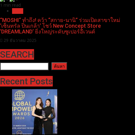
1 min read
News
“MOSHI” ทำถึง! คว้า “สกาย-นานิ” ร่วมเปิดสาขาใหม่
‘เซ็นทรัล ปิ่นเกล้า’ โชว์ New Concept Store
‘DREAMLAND’ ยิ่งใหญ่ระดับซูเปอร์อีเวนต์
29 ธันวาคม 2025
SEARCH
ค้นหา
ค้นหา
Recent Posts