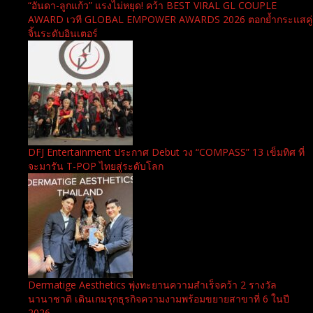
“อันดา-ลูกแก้ว” แรงไม่หยุด! คว้า BEST VIRAL GL COUPLE
AWARD เวที GLOBAL EMPOWER AWARDS 2026 ตอกย้ำกระแสคู่
จิ้นระดับอินเตอร์
DFJ Entertainment ประกาศ Debut วง “COMPASS” 13 เข็มทิศ ที่
จะมารัน T-POP ไทยสู่ระดับโลก
Dermatige Aesthetics พุ่งทะยานความสำเร็จคว้า 2 รางวัล
นานาชาติ เดินเกมรุกธุรกิจความงามพร้อมขยายสาขาที่ 6 ในปี
2026