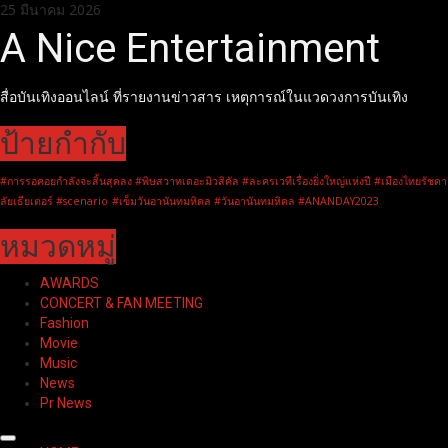
Skip
25 มีนาคม 2026
to
A Nice Entertainment
content
สื่อบันเทิงออนไลน์ ที่รายงานข่าวสาร เหตุการณ์ในแวดวงการบันเทิง
ป้ายกำกับ
#การรอคอยกำลังจะสิ้นสุดลง #พิษสวาทเดอะมิวสิคัล #ละครเวทีเรื่องยิ่งใหญ่แห่งปี #เมืองไทยรัชดา
ลัยเธียเตอร์ #scenario
#เข็มวันอานันทมหิดล #วันอานันทมหิดล #ANANDAY2023
หมวดหมู่
AWARDS
CONCERT & FAN MEETING
Fashion
Movie
Music
News
Pr News
Primary