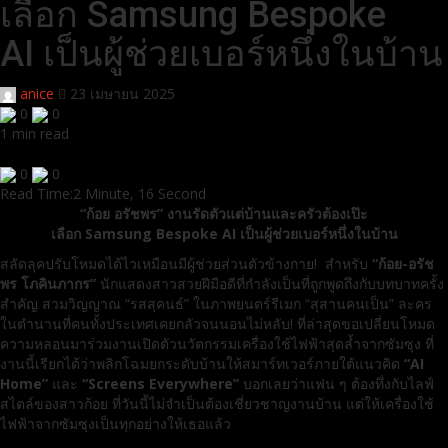
เลือก Samsung Bespoke
AI เป็นผู้ช่วยเบอร์หนึ่งในบ้าน
anice
23 เมษายน 2025
0
0
1 min read
0
0
Read Time:
2 Minute, 16 Second
“ก้อย อรัชพร” งานรัดตัวแต่บ้านและครัวต้องเป๊ะ
เลือก Samsung Bespoke AI เป็นผู้ช่วยเบอร์หนึ่งในบ้าน
สลัดลุคปรับโหมดได้ไวเหมือนมีผู้ช่วยส่วนตัวข้างกาย! สำหรับ
“ก้อย-อรัช
พร โภคินภากร”
นักแสดงสาวสวยฝีมือดีที่กำลังเป็นที่ถูกพูดถึงกับบทบาทครั้ง
สำคัญ สวมวิญญาณ “รสสุคนธ์” ในภาพยนตร์รีเมก “สุสานคนเป็น” ละคร
ในตำนานที่คนทั้งประเทศเคยกลัวจนนอนไม่หลับ! ที่ล่าสุดขอเปลี่ยนโหมด
ความหลอนมาร่วมงานเปิดตัวนวัตกรรมเครื่องใช้ไฟฟ้าสุดล้ำจากซัมซุง ที่
งานนี้เรียกได้ว่าพลิกโฉมยกระดับบ้านให้สมาร์ทเวอร์ภายใต้แนวคิด
“AI
Home”
และ
“Screens Everywhere”
บอกเลยว่าแฟน ๆ ต้องทึ่งกับไลฟ์
สไตล์ของสาวก้อย ที่วันนี้ไม่จำเป็นต้องเชี่ยวชาญงานบ้าน แต่ให้เครื่องใช้
ไฟฟ้าจากซัมซุงเป็นทุกอย่างให้เธอแล้ว