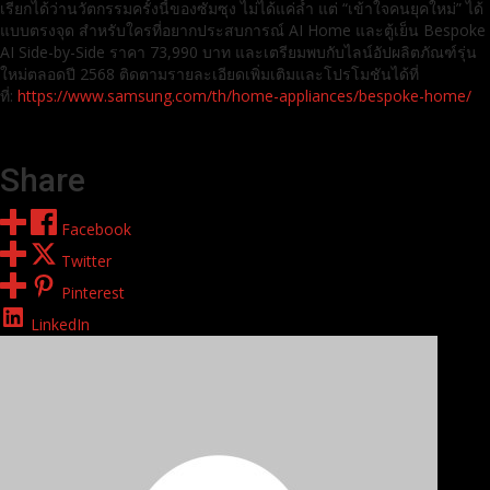
เรียกได้ว่านวัตกรรมครั้งนี้ของซัมซุง ไม่ได้แค่ล้ำ แต่ “เข้าใจคนยุคใหม่” ได้
แบบตรงจุด สำหรับใครที่อยากประสบการณ์ AI Home และตู้เย็น Bespoke
AI Side-by-Side ราคา 73,990 บาท และเตรียมพบกับไลน์อัปผลิตภัณฑ์รุ่น
ใหม่ตลอดปี 2568 ติดตามรายละเอียดเพิ่มเติมและโปรโมชันได้ที่
ที่:
https://www.samsung.com/th/home-appliances/bespoke-home/
Share
Facebook
Twitter
Pinterest
LinkedIn