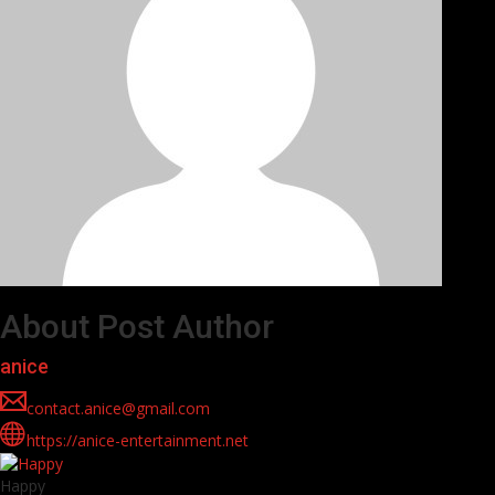
About Post Author
anice
contact.anice@gmail.com
https://anice-entertainment.net
Happy