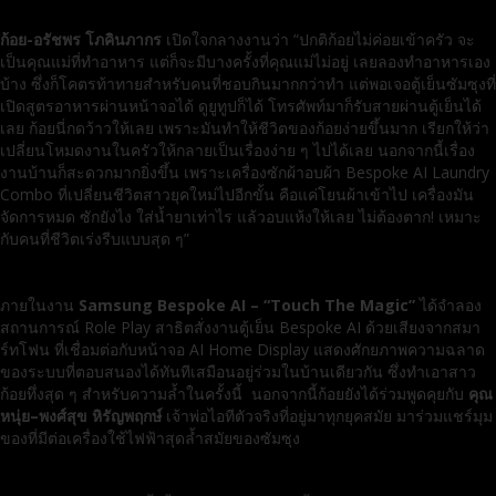
ก้อย-อรัชพร โภคินภากร
เปิดใจกลางงานว่า “ปกติก้อยไม่ค่อยเข้าครัว จะ
เป็นคุณแม่ที่ทำอาหาร แต่ก็จะมีบางครั้งที่คุณแม่ไม่อยู่ เลยลองทำอาหารเอง
บ้าง ซึ่งก็โคตรท้าทายสำหรับคนที่ชอบกินมากกว่าทำ แต่พอเจอตู้เย็นซัมซุงที่
เปิดสูตรอาหารผ่านหน้าจอได้ ดูยูทูปก็ได้ โทรศัพท์มาก็รับสายผ่านตู้เย็นได้
เลย ก้อยนี่กดว้าวให้เลย เพราะมันทำให้ชีวิตของก้อยง่ายขึ้นมาก เรียกให้ว่า
เปลี่ยนโหมดงานในครัวให้กลายเป็นเรื่องง่าย ๆ ไปได้เลย นอกจากนี้เรื่อง
งานบ้านก็สะดวกมากยิ่งขึ้น เพราะเครื่องซักผ้าอบผ้า Bespoke AI Laundry
Combo ที่เปลี่ยนชีวิตสาวยุคใหม่ไปอีกขั้น คือแค่โยนผ้าเข้าไป เครื่องมัน
จัดการหมด ซักยังไง ใส่น้ำยาเท่าไร แล้วอบแห้งให้เลย ไม่ต้องตาก! เหมาะ
กับคนที่ชีวิตเร่งรีบแบบสุด ๆ”
ภายในงาน
Samsung Bespoke AI – “Touch The Magic”
ได้จำลอง
สถานการณ์ Role Play สาธิตสั่งงานตู้เย็น Bespoke AI ด้วยเสียงจากสมา
ร์ทโฟน ที่เชื่อมต่อกับหน้าจอ AI Home Display แสดงศักยภาพความฉลาด
ของระบบที่ตอบสนองได้ทันทีเสมือนอยู่ร่วมในบ้านเดียวกัน ซึ่งทำเอาสาว
ก้อยทึ่งสุด ๆ สำหรับความล้ำในครั้งนี้ นอกจากนี้ก้อยยังได้ร่วมพูดคุยกับ
คุณ
หนุ่ย
–พงศ์สุข หิรัญพฤกษ์
เจ้าพ่อไอทีตัวจริงที่อยู่มาทุกยุคสมัย มาร่วมแชร์มุม
ของที่มีต่อเครื่องใช้ไฟฟ้าสุดล้ำสมัยของซัมซุง